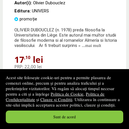
Autor(i):
Olivier Dubouclez
Editura:
UNIVERS
promoție
OLIVIER DUBOUCLEZ (n. 1978) preda filosofia la
Universitatea din Liège. Este autorul mai multor studii
de filosofie moderna si al romanelor Almería si Istoria
vasiliscului. Ar fi trebuit surprins
» ...mai mult
17
lei
,10
PRP:
22,00 lei
Disponibilitate: stoc indisponibil
Acest site folosește cookie-uri pentru a permite plasarea de
comenzi online, precum și pentru analiza traficului și a
alertă stoc
preferințelor vizitatorilor. Vă rugăm să alocați timpul necesar
pentru a citi și a înțelege
Politica de Cookie
,
Politica de
Confidențialitate
și
Clauze și Condiții
. Utilizarea în continuare a
site-ului implică acceptarea acestor politici, clauze și condiții.
Sunt de acord