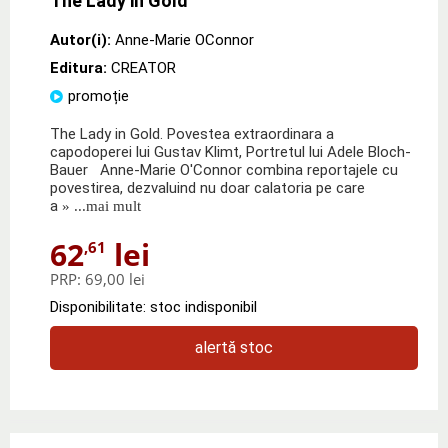
The Lady in Gold
Autor(i):
Anne-Marie OConnor
Editura:
CREATOR
promoție
The Lady in Gold. Povestea extraordinara a
capodoperei lui Gustav Klimt, Portretul lui Adele Bloch-
Bauer Anne-Marie O'Connor combina reportajele cu
povestirea, dezvaluind nu doar calatoria pe care
a
» ...mai mult
62
lei
,61
PRP:
69,00 lei
Disponibilitate: stoc indisponibil
alertă stoc