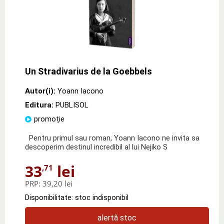
Un Stradivarius de la Goebbels
Autor(i):
Yoann Iacono
Editura:
PUBLISOL
promoție
Pentru primul sau roman, Yoann Iacono ne invita sa
descoperim destinul incredibil al lui Nejiko S
33
lei
,71
PRP:
39,20 lei
Disponibilitate: stoc indisponibil
alertă stoc