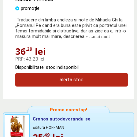
promoție
Traducere din limba engleza si note de Mihaela Ghita
„Romanul Pe cand era buna este privit ca portretul unei
femei formidabile si distructive, dar as zice ca e, intr-o
masura mult mai mare, descrierea
» ...mai mult
36
lei
,29
PRP:
43,23 lei
Disponibilitate: stoc indisponibil
alertă stoc
Promo non-stop!
Cronos autodevorandu-se
Editura HOFFMAN
,49