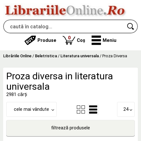
produse
0
Produse
Coș
Meniu
Librăriile Online
/
Beletristica
/
Literatura universala
/
Proza Diversa
Proza diversa in literatura
universala
2981 cărți
cele mai vândute
24
filtrează produsele