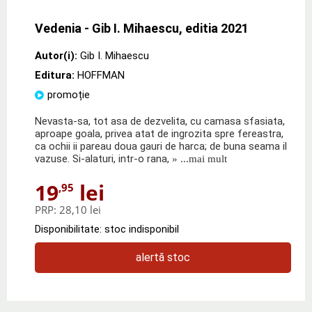
Vedenia - Gib I. Mihaescu, editia 2021
Autor(i):
Gib I. Mihaescu
Editura:
HOFFMAN
promoție
Nevasta-sa, tot asa de dezvelita, cu camasa sfasiata,
aproape goala, privea atat de ingrozita spre fereastra,
ca ochii ii pareau doua gauri de harca; de buna seama il
vazuse. Si-alaturi, intr-o rana,
» ...mai mult
19
lei
,95
PRP:
28,10 lei
Disponibilitate: stoc indisponibil
alertă stoc