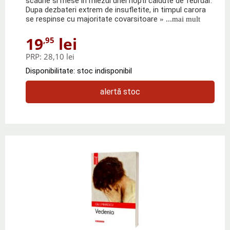
scaune si mese in miezul unei nopti caldute de februar.
Dupa dezbateri extrem de insufletite, in timpul carora
se respinse cu majoritate covarsitoare
» ...mai mult
19
lei
,95
PRP:
28,10 lei
Disponibilitate: stoc indisponibil
alertă stoc