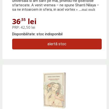
universala si am sarit pe mal, privindu-ne ipseitatile
sfartecate. A venit vremea – ne spune Shanti Nilaya –
sa ne intoarcem in sfera, in acel vortex
» ...mai mult
36
lei
,55
PRP:
42,50 lei
Disponibilitate: stoc indisponibil
alertă stoc