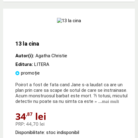
13 la cina
Autor(i):
Agatha Christie
Editura:
LITERA
promoție
Poirot a fost de fata cand Jane s-a laudat ca are un
plan prin care sa scape de sotul de care se instrainase.
Acum monstruosul barbat este mort. ?i totusi, micutul
detectiv nu poate sa nu simta ca este
» ...mai mult
34
lei
,87
PRP:
44,70 lei
Disponibilitate: stoc indisponibil