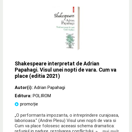
Shakespeare interpretat de Adrian
Papahagi. Visul unei nopti de vara. Cum va
place (editia 2021)
Autor(i):
Adrian Papahagi
Editura:
POLIROM
promoție
„O performanta impozanta, o intreprindere curajoasa,
laborioasa.” (Andrei Plesu) Visul unei nopti de vara si
Cum va place folosesc aceeasi schema dramatica:
refugiul in padure, rezolvarea conflictului,
» ...mai mult