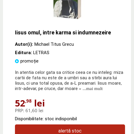
Iisus omul, intre karma si indumnezeire
Autor(i):
Michael Titus Grecu
Editura:
LETRAS
promoție
In atentia celor gata sa critice ceea ce nu inteleg: miza
cartii de fata nu este de a umbri sau a stirbi aura lui
Iisus, ci una total opusa, de a-L preamari. Iisus moare,
intr-adevar, pe cruce, dar moare
» ...mai mult
52
lei
,98
PRP:
61,60 lei
Disponibilitate: stoc indisponibil
alertă stoc