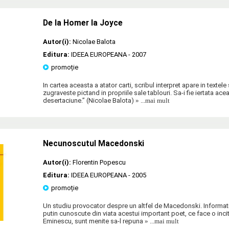
De la Homer la Joyce
Autor(i):
Nicolae Balota
Editura:
IDEEA EUROPEANA
- 2007
promoție
In cartea aceasta a atator carti, scribul interpret apare in textele
zugraveste pictand in propriile sale tablouri. Sa-i fie iertata ace
desertaciune.” (Nicolae Balota)
» ...mai mult
Necunoscutul Macedonski
Autor(i):
Florentin Popescu
Editura:
IDEEA EUROPEANA
- 2005
promoție
Un studiu provocator despre un altfel de Macedonski. Informati
putin cunoscute din viata acestui important poet, ce face o inci
Eminescu, sunt menite sa-l repuna
» ...mai mult