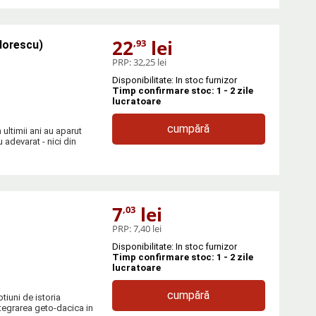
22
lei
,93
dorescu)
PRP:
32,25 lei
Disponibilitate: In stoc furnizor
Timp confirmare stoc: 1 - 2 zile
lucratoare
cumpără
ultimii ani au aparut
 adevarat - nici din
7
lei
,03
PRP:
7,40 lei
Disponibilitate: In stoc furnizor
Timp confirmare stoc: 1 - 2 zile
lucratoare
cumpără
tiuni de istoria
integrarea geto-dacica in