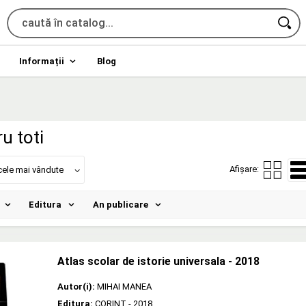
Informații
Blog
ru toti
Afișare:
cele mai vândute
Editura
An publicare
Atlas scolar de istorie universala - 2018
Autor(i):
MIHAI MANEA
Editura:
CORINT
- 2018