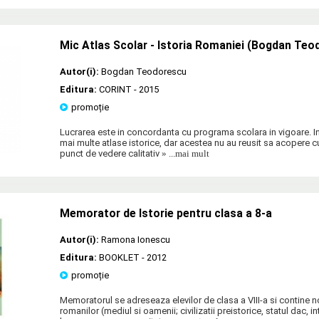
Mic Atlas Scolar - Istoria Romaniei (Bogdan Teo
Autor(i):
Bogdan Teodorescu
Editura:
CORINT
- 2015
promoție
Lucrarea este in concordanta cu programa scolara in vigoare. In 
mai multe atlase istorice, dar acestea nu au reusit sa acopere cu
punct de vedere calitativ
» ...mai mult
Memorator de Istorie pentru clasa a 8-a
Autor(i):
Ramona Ionescu
Editura:
BOOKLET
- 2012
promoție
Memoratorul se adreseaza elevilor de clasa a VIII-a si contine no
romanilor (mediul si oamenii; civilizatii preistorice, statul dac, 