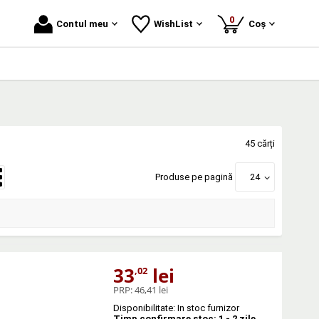
produse
0
Contul meu
WishList
Coș
45 cărți
Produse pe pagină
24
33
lei
,02
PRP:
46,41 lei
Disponibilitate: In stoc furnizor
Timp confirmare stoc: 1 - 2 zile