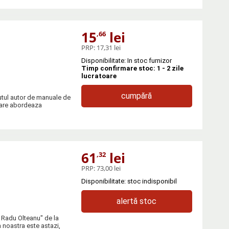
15
lei
,66
PRP:
17,31 lei
Disponibilitate: In stoc furnizor
Timp confirmare stoc: 1 - 2 zile
lucratoare
cumpără
cutul autor de manuale de
 care abordeaza
61
lei
,32
PRP:
73,00 lei
Disponibilitate: stoc indisponibil
alertă stoc
 Radu Olteanu" de la
 noastra este astazi,