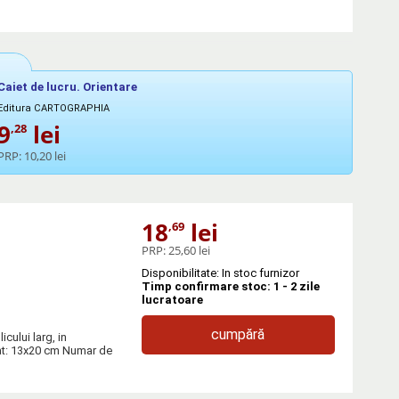
Caiet de lucru. Orientare
Editura CARTOGRAPHIA
9
lei
,28
PRP:
10,20 lei
18
lei
,69
PRP:
25,60 lei
Disponibilitate: In stoc furnizor
Timp confirmare stoc: 1 - 2 zile
lucratoare
cumpără
icului larg, in
mat: 13x20 cm Numar de