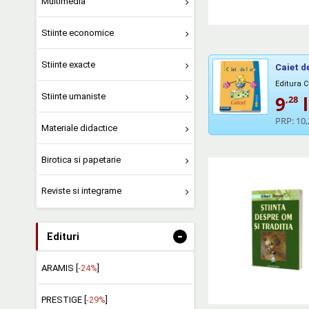
Multimedia
Stiinte economice
Stiinte exacte
Caiet d
Editura
Stiinte umaniste
9
l
,28
PRP:
10,
Materiale didactice
Birotica si papetarie
Reviste si integrame
-
Edituri
ARAMIS [
-24%
]
PRESTIGE [
-29%
]