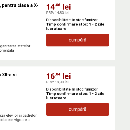
14
lei
,06
 pentru clasa a X-
PRP:
14,80 lei
Disponibilitate: In stoc furnizor
Timp confirmare stoc: 1 - 2 zile
lucratoare
cumpără
rganizarea statelor
orientala
16
lei
,04
XII-a si
PRP:
19,90 lei
Disponibilitate: In stoc furnizor
Timp confirmare stoc: 1 - 2 zile
lucratoare
cumpără
za elevilor si cadrelor
olare in vigoare, a