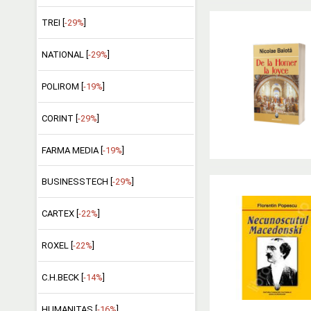
TREI [
-29%
]
NATIONAL [
-29%
]
POLIROM [
-19%
]
CORINT [
-29%
]
FARMA MEDIA [
-19%
]
BUSINESSTECH [
-29%
]
CARTEX [
-22%
]
ROXEL [
-22%
]
C.H.BECK [
-14%
]
HUMANITAS [
-16%
]