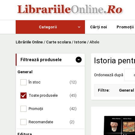
Categorii
Cărți noi
Promoții
Librăriile Online
/
Carte scolara
/
Istorie
/
Altele
-
Istoria pent
Filtrează produsele
General
Ordonează după
În stoc
(12)
Filtre:
General
Toate produsele
(45)
Promoții
(42)
Recomandate
(2)
Editura