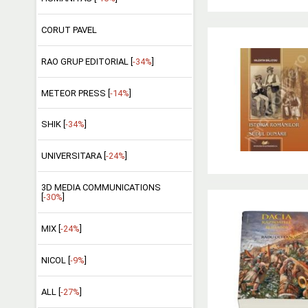
CORUT PAVEL
RAO GRUP EDITORIAL [
-34%
]
METEOR PRESS [
-14%
]
SHIK [
-34%
]
UNIVERSITARA [
-24%
]
3D MEDIA COMMUNICATIONS
[
-30%
]
MIX [
-24%
]
NICOL [
-9%
]
ALL [
-27%
]