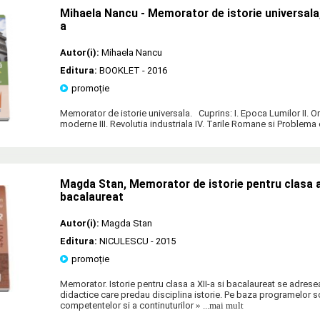
Mihaela Nancu - Memorator de istorie universala,
a
Autor(i):
Mihaela Nancu
Editura:
BOOKLET
- 2016
promoție
Memorator de istorie universala. Cuprins: I. Epoca Lumilor II. O
moderne III. Revolutia industriala IV. Tarile Romane si Problema 
Magda Stan, Memorator de istorie pentru clasa a 
bacalaureat
Autor(i):
Magda Stan
Editura:
NICULESCU
- 2015
promoție
Memorator. Istorie pentru clasa a XII-a si bacalaureat se adresea
didactice care predau disciplina istorie. Pe baza programelor sc
competentelor si a continuturilor
» ...mai mult