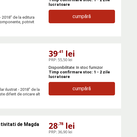
lucratoare
cumpără
- 2018" de la editura
componente, potrivit
39
lei
,41
PRP:
55,50 lei
Disponibilitate: In stoc furnizor
Timp confirmare stoc: 1 - 2 zile
lucratoare
cumpără
r ilustrat - 2018" de la
te diferit de oricare alt
28
lei
,78
ctivitati de Magda
PRP:
36,90 lei