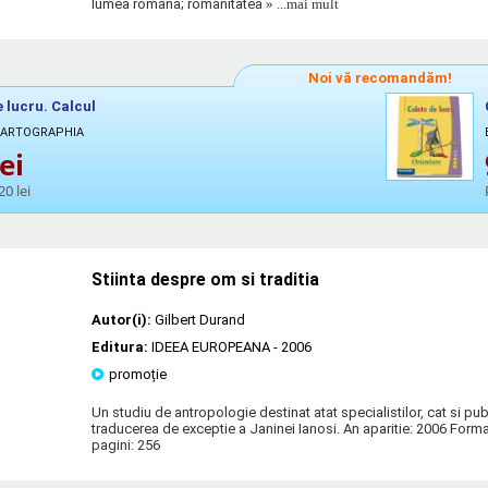
lumea romana; romanitatea
» ...mai mult
Noi vă recomandăm!
e lucru. Calcul
 CARTOGRAPHIA
ei
20 lei
Stiinta despre om si traditia
Autor(i):
Gilbert Durand
Editura:
IDEEA EUROPEANA
- 2006
promoție
Un studiu de antropologie destinat atat specialistilor, cat si publ
traducerea de exceptie a Janinei Ianosi. An aparitie: 2006 For
pagini: 256