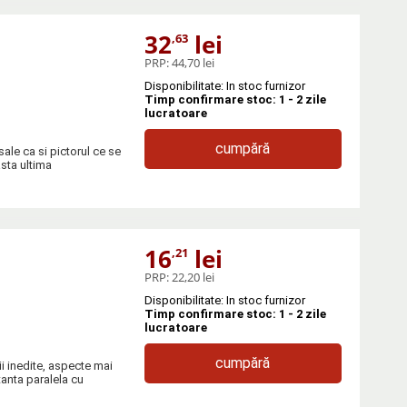
32
lei
,63
PRP:
44,70 lei
Disponibilitate: In stoc furnizor
Timp confirmare stoc: 1 - 2 zile
lucratoare
cumpără
 sale ca si pictorul ce se
asta ultima
16
lei
,21
PRP:
22,20 lei
Disponibilitate: In stoc furnizor
Timp confirmare stoc: 1 - 2 zile
lucratoare
cumpără
i inedite, aspecte mai
tanta paralela cu