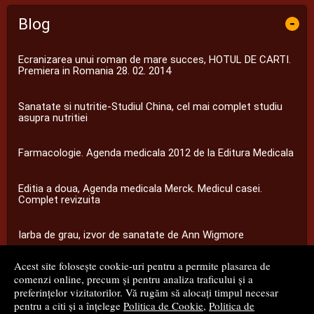
Blog
-
Ecranizarea unui roman de mare succes, HOTUL DE CARTI.
Premiera in Romania 28. 02. 2014
Sanatate si nutritie-Studiul China, cel mai complet studiu
asupra nutritiei
Farmacologie. Agenda medicala 2012 de la Editura Medicala
Editia a doua, Agenda medicala Merck. Medicul casei.
Complet revizuita
Iarba de grau, izvor de sanatate de Ann Wigmore
Acest site folosește cookie-uri pentru a permite plasarea de
...toate știrile
comenzi online, precum și pentru analiza traficului și a
preferințelor vizitatorilor. Vă rugăm să alocați timpul necesar
pentru a citi și a înțelege
Politica de Cookie
,
Politica de
© 2008 - 2026
S.C. M.G. Net Distribution S.R.L.