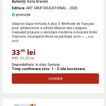
Autor(i):
Katia Brandel
Editura:
ART GRUP EDUCATIONAL
- 2020
promoție
Adaptat dupa metoda A plus 3. Methode de français
pour adolescents a editurii Maison des Langues,
manualul propune o abordare moderna a invatarii limbii
franceze, incurajand elevul sa participe activ.
» ...mai
mult
33
lei
,45
PRP:
41,30 lei
Disponibilitate: In stoc furnizor
Timp confirmare stoc: 1 - 2 zile lucratoare
cumpără