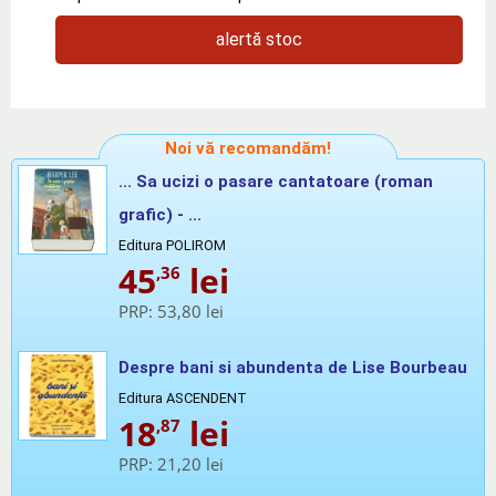
alertă stoc
Noi vă recomandăm!
... Sa ucizi o pasare cantatoare (roman
grafic) - ...
Editura POLIROM
45
lei
,36
PRP:
53,80 lei
Despre bani si abundenta de Lise Bourbeau
Editura ASCENDENT
18
lei
,87
PRP:
21,20 lei