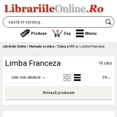
produse
0
Produse
Coș
Meniu
Librăriile Online
/
Manuale scolare
/
Clasa a VIII-a
/
Limba Franceza
Limba Franceza
10 cărți
cele mai vândute
24
filtrează produsele