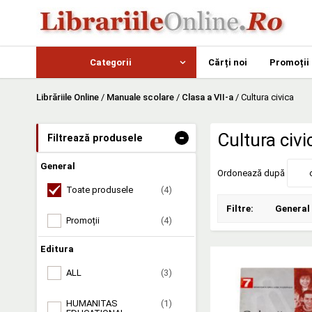
Categorii
Cărți noi
Promoții
Librăriile Online
/
Manuale scolare
/
Clasa a VII-a
/
Cultura civica
-
Cultura civi
Filtrează produsele
General
Ordonează după
Toate produsele
(4)
Filtre:
General
Promoții
(4)
Editura
ALL
(3)
HUMANITAS
(1)