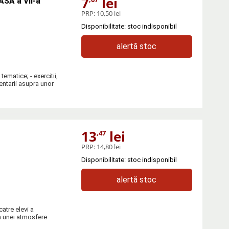
7
lei
SA a VII-a
PRP:
10,50 lei
Disponibilitate: stoc indisponibil
alertă stoc
tematice; - exercitii,
mentarii asupra unor
13
lei
,47
PRP:
14,80 lei
Disponibilitate: stoc indisponibil
alertă stoc
atre elevi a
a unei atmosfere