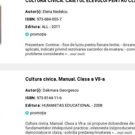
CULTURA CIVICA. CAIETUL ELEVULUI PENTRU CLA
Autor(i):
Elena Nedelcu
ISBN:
973-684-055-7
Editura:
ALL
- 2011
promoție
Prezentare: Contine: - fise de lucru pentru fiecare lectie; - dosare 
aplicatii, indicatii privind rezolvarea sarcinilor de invatare; - co
probleme considerate
» ...mai mult
Cultura civica. Manual. Clasa a VII-a
Autor(i):
Dakmara Georgescu
ISBN:
973-8144-11-6
Editura:
HUMANITAS EDUCATIONAL
- 2008
promoție
Cultura civica. Manual. Clasa a VII-a. isi propune dobandirea de c
fundamentelor intelepciunii practice; -inlesneste (re)producere
democratice in clasa; -solicita predarea/invatarea
» ...mai mult