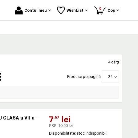
produse
0
Contul meu
WishList
Coș
4 cărți
Produse pe pagină
24
7
lei
,67
CLASA a VII-a -
PRP:
10,50 lei
Disponibilitate: stoc indisponibil