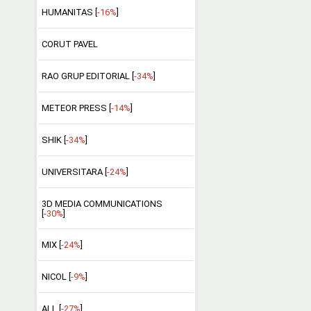
HUMANITAS [
-16%
]
CORUT PAVEL
RAO GRUP EDITORIAL [
-34%
]
METEOR PRESS [
-14%
]
SHIK [
-34%
]
UNIVERSITARA [
-24%
]
3D MEDIA COMMUNICATIONS
[
-30%
]
MIX [
-24%
]
NICOL [
-9%
]
ALL [
-27%
]