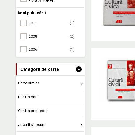
EDUCATIONAL
Anul publicării
2011
(1)
2008
(2)
2006
(1)
-
Categorii de carte
Carte straina
Carti in dar
Carti la pret redus
Jucarii si jocuri