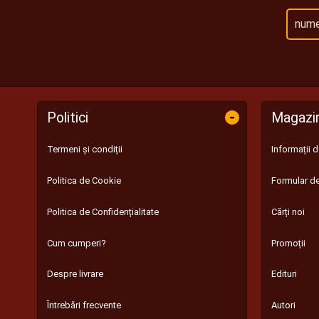
-
Politici
Magazi
Termeni și condiții
Informații 
Politica de Cookie
Formular de
Politica de Confidențialitate
Cărți noi
Cum cumperi?
Promoții
Despre livrare
Edituri
Întrebări frecvente
Autori