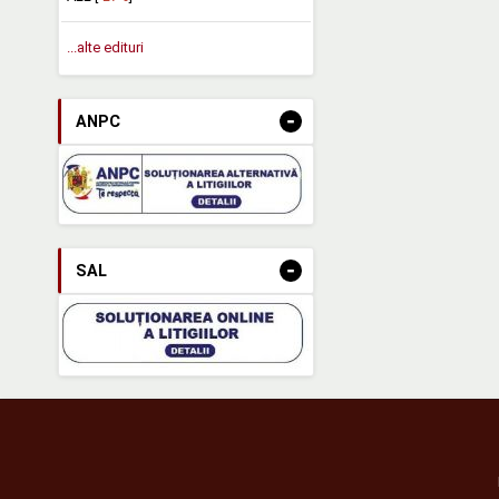
...alte edituri
-
ANPC
-
SAL