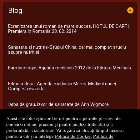
Blog
-
Ecranizarea unui roman de mare succes, HOTUL DE CARTI.
Premiera in Romania 28. 02. 2014
Sanatate si nutritie-Studiul China, cel mai complet studiu
asupra nutritiei
Farmacologie. Agenda medicala 2012 de la Editura Medicala
Editia a doua, Agenda medicala Merck. Medicul casei.
Complet revizuita
Iarba de grau, izvor de sanatate de Ann Wigmore
Acest site folosește cookie-uri pentru a permite plasarea de
...toate știrile
comenzi online, precum și pentru analiza traficului și a
preferințelor vizitatorilor. Vă rugăm să alocați timpul necesar
pentru a citi și a înțelege
Politica de Cookie
,
Politica de
© 2008 - 2026
S.C. M.G. Net Distribution S.R.L.