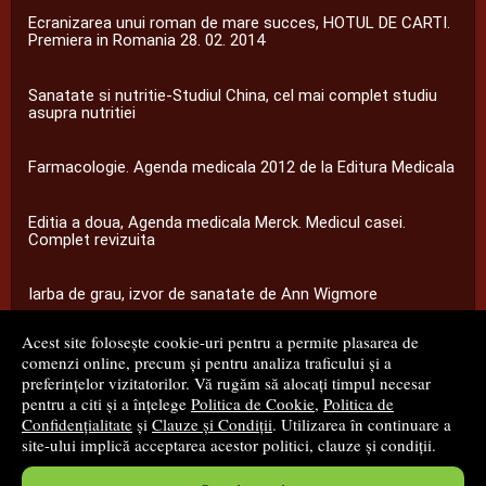
Ecranizarea unui roman de mare succes, HOTUL DE CARTI.
Premiera in Romania 28. 02. 2014
Sanatate si nutritie-Studiul China, cel mai complet studiu
asupra nutritiei
Farmacologie. Agenda medicala 2012 de la Editura Medicala
Editia a doua, Agenda medicala Merck. Medicul casei.
Complet revizuita
Iarba de grau, izvor de sanatate de Ann Wigmore
Acest site folosește cookie-uri pentru a permite plasarea de
...toate știrile
comenzi online, precum și pentru analiza traficului și a
preferințelor vizitatorilor. Vă rugăm să alocați timpul necesar
pentru a citi și a înțelege
Politica de Cookie
,
Politica de
© 2008 - 2026
S.C. M.G. Net Distribution S.R.L.
Confidențialitate
și
Clauze și Condiții
. Utilizarea în continuare a
site-ului implică acceptarea acestor politici, clauze și condiții.
Magazin online
creat de
Vital Soft