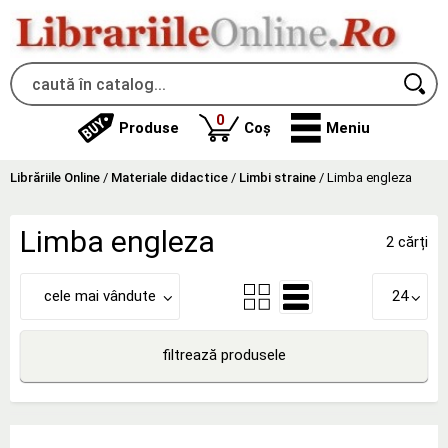
produse
0
Produse
Coș
Meniu
Librăriile Online
/
Materiale didactice
/
Limbi straine
/
Limba engleza
Limba engleza
2 cărți
cele mai vândute
24
filtrează produsele