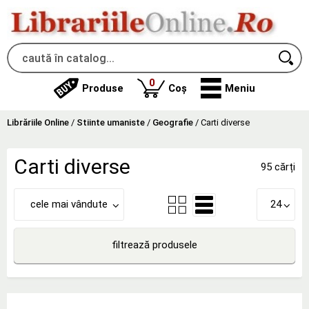
produse
0
Produse
Coș
Meniu
Librăriile Online
/
Stiinte umaniste
/
Geografie
/
Carti diverse
Carti diverse
95 cărți
cele mai vândute
24
filtrează produsele