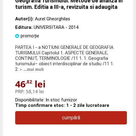
Geografia Turismului. Metode de analiza in
turism. Editia a III-a, revizuita si adaugita
Autor(i):
Aurel Gheorghilas
Editura:
UNIVERSITARA
- 2014
promoție
PARTEA I - a NOTIUNI GENERALE DE GEOGRAFIA
TURISMULUI Capitolul 1. ASPECTE GENERALE,
CONTINUT, TERMINOLOGIE /11 1. 1. Geografia
turismului– obiect interdisciplinar de studiu /11 1.
2.
» ...mai mult
46
lei
,82
PRP:
58,14 lei
Disponibilitate: In stoc furnizor
Timp confirmare stoc: 1 - 2 zile lucratoare
cumpără