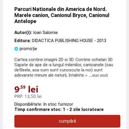
Parcuri Nationale din America de Nord.
Marele canion, Canionul Bryce, Canionul
Antelope
Autor(i):
Ioan Salomie
Editura:
DIDACTICA PUBLISHING HOUSE
- 2013
promoție
Cartea contine imagini 2D si 3D. Contine ochelari 3D
Sapate de ape de-a lungul mileniilor, canioanele (sau
defileele, asa cum sunt cunoscute la noi) sunt
adevarate minuni ale naturii, Intalnite
» ...mai mult
9
lei
,59
PRP:
13,50 lei
Disponibilitate: In stoc furnizor
Timp confirmare stoc: 1 - 2 zile lucratoare
cumpără