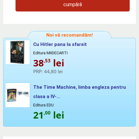
cumpără
Noi vă recomandăm!
Cu Hitler pana la sfarsit
Editura MIIDECARTI
38
lei
,53
PRP:
44,80 lei
The Time Machine, limba engleza pentru
clasa a IV-...
Editura EDU
21
lei
,00