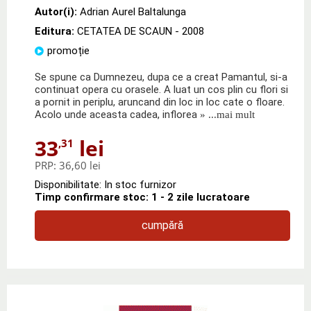
Autor(i):
Adrian Aurel Baltalunga
Editura:
CETATEA DE SCAUN
- 2008
promoție
Se spune ca Dumnezeu, dupa ce a creat Pamantul, si-a
continuat opera cu orasele. A luat un cos plin cu flori si
a pornit in periplu, aruncand din loc in loc cate o floare.
Acolo unde aceasta cadea, inflorea
» ...mai mult
33
lei
,31
PRP:
36,60 lei
Disponibilitate: In stoc furnizor
Timp confirmare stoc: 1 - 2 zile lucratoare
cumpără