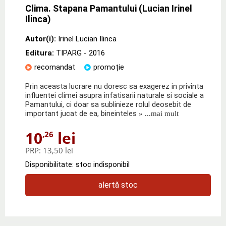
Clima. Stapana Pamantului (Lucian Irinel
Ilinca)
Autor(i):
Irinel Lucian Ilinca
Editura:
TIPARG
- 2016
recomandat
promoție
Prin aceasta lucrare nu doresc sa exagerez in privinta
influentei climei asupra infatisarii naturale si sociale a
Pamantului, ci doar sa sublinieze rolul deosebit de
important jucat de ea, bineinteles
» ...mai mult
10
lei
,26
PRP:
13,50 lei
Disponibilitate: stoc indisponibil
alertă stoc