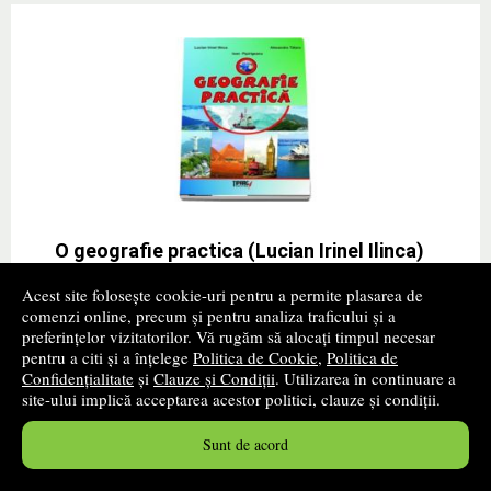
O geografie practica (Lucian Irinel Ilinca)
Autor(i):
Irinel Lucian Ilinca
Acest site folosește cookie-uri pentru a permite plasarea de
comenzi online, precum și pentru analiza traficului și a
Editura:
TIPARG
- 2015
preferințelor vizitatorilor. Vă rugăm să alocați timpul necesar
promoție
pentru a citi și a înțelege
Politica de Cookie
,
Politica de
Confidențialitate
și
Clauze și Condiții
. Utilizarea în continuare a
Aceasta lucrare isi propune sa ofere elevilor o unealta
site-ului implică acceptarea acestor politici, clauze și condiții.
de autoevaluare, nu numai la ora de curs, ci si in afara
ei. Testele de evaluare au o functie diagnostica, atat
Sunt de acord
pentru elev cat si pentru profesor.
» ...mai mult