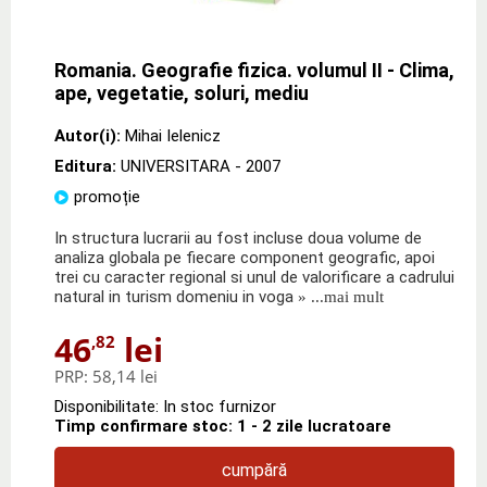
Romania. Geografie fizica. volumul II - Clima,
ape, vegetatie, soluri, mediu
Autor(i):
Mihai Ielenicz
Editura:
UNIVERSITARA
- 2007
promoție
In structura lucrarii au fost incluse doua volume de
analiza globala pe fiecare component geografic, apoi
trei cu caracter regional si unul de valorificare a cadrului
natural in turism domeniu in voga
» ...mai mult
46
lei
,82
PRP:
58,14 lei
Disponibilitate: In stoc furnizor
Timp confirmare stoc: 1 - 2 zile lucratoare
cumpără