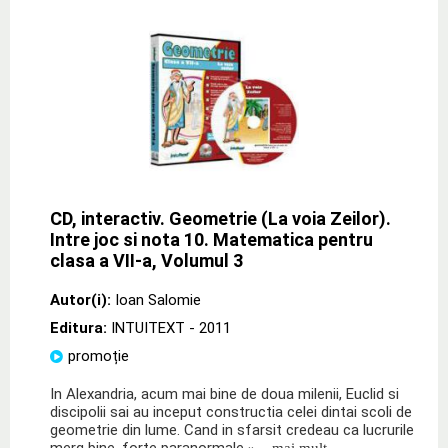
CD, interactiv. Geometrie (La voia Zeilor).
Intre joc si nota 10. Matematica pentru
clasa a VII-a, Volumul 3
Autor(i):
Ioan Salomie
Editura:
INTUITEXT
- 2011
promoție
In Alexandria, acum mai bine de doua milenii, Euclid si
discipolii sai au inceput constructia celei dintai scoli de
geometrie din lume. Cand in sfarsit credeau ca lucrurile
merg bine, forte paranormale
» ...mai mult