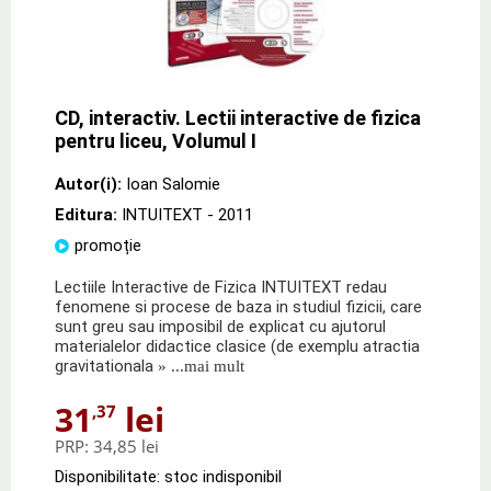
CD, interactiv. Lectii interactive de fizica
pentru liceu, Volumul I
Autor(i):
Ioan Salomie
Editura:
INTUITEXT
- 2011
promoție
Lectiile Interactive de Fizica INTUITEXT redau
fenomene si procese de baza in studiul fizicii, care
sunt greu sau imposibil de explicat cu ajutorul
materialelor didactice clasice (de exemplu atractia
gravitationala
» ...mai mult
31
lei
,37
PRP:
34,85 lei
Disponibilitate: stoc indisponibil