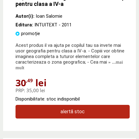
pentru clasa a IV-a
Autor(i):
Ioan Salomie
Editura:
INTUITEXT
- 2011
promoție
Acest produs il va ajuta pe copilul tau sa invete mai
usor geografia pentru clasa a IV-a. - Copiii vor obtine
imaginea completa a tuturor elementelor care
caracterizeaza o zona geografica; - Cea mai
» ...mai
mult
30
lei
,49
PRP:
35,00 lei
Disponibilitate: stoc indisponibil
alertă stoc