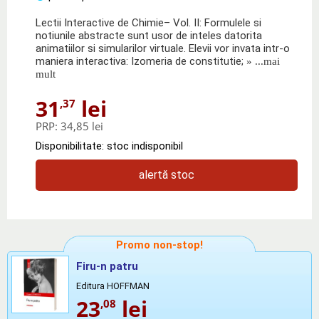
Lectii Interactive de Chimie– Vol. II: Formulele si
notiunile abstracte sunt usor de inteles datorita
animatiilor si simularilor virtuale. Elevii vor invata intr-o
maniera interactiva: Izomeria de constitutie;
» ...mai
mult
31
lei
,37
PRP:
34,85 lei
Disponibilitate: stoc indisponibil
alertă stoc
Promo non-stop!
Firu-n patru
Editura HOFFMAN
23
lei
,08