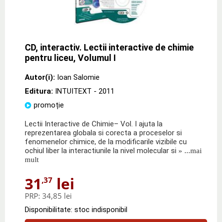
CD, interactiv. Lectii interactive de chimie
pentru liceu, Volumul I
Autor(i):
Ioan Salomie
Editura:
INTUITEXT
- 2011
promoție
Lectii Interactive de Chimie– Vol. I ajuta la
reprezentarea globala si corecta a proceselor si
fenomenelor chimice, de la modificarile vizibile cu
ochiul liber la interactiunile la nivel molecular si
» ...mai
mult
31
lei
,37
PRP:
34,85 lei
Disponibilitate: stoc indisponibil