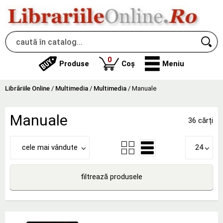
produse
0
Produse
Coș
Meniu
Librăriile Online
/
Multimedia
/
Multimedia
/
Manuale
Manuale
36 cărți
cele mai vândute
24
filtrează produsele