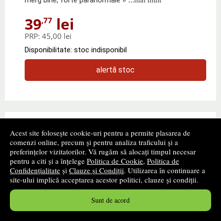
39
lei
,77
PRP:
45,00 lei
Disponibilitate: stoc indisponibil
alertă stoc
Acest site folosește cookie-uri pentru a permite plasarea de
comenzi online, precum și pentru analiza traficului și a
preferințelor vizitatorilor. Vă rugăm să alocați timpul necesar
pentru a citi și a înțelege
Politica de Cookie
,
Politica de
Confidențialitate
și
Clauze și Condiții
. Utilizarea în continuare a
site-ului implică acceptarea acestor politici, clauze și condiții.
Sunt de acord