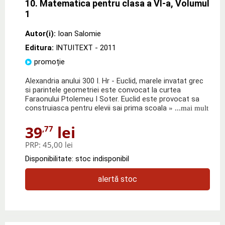
10. Matematica pentru clasa a VI-a, Volumul
1
Autor(i):
Ioan Salomie
Editura:
INTUITEXT
- 2011
promoție
Alexandria anului 300 I. Hr - Euclid, marele invatat grec
si parintele geometriei este convocat la curtea
Faraonului Ptolemeu I Soter. Euclid este provocat sa
construiasca pentru elevii sai prima scoala
» ...mai mult
39
lei
,77
PRP:
45,00 lei
Disponibilitate: stoc indisponibil
alertă stoc