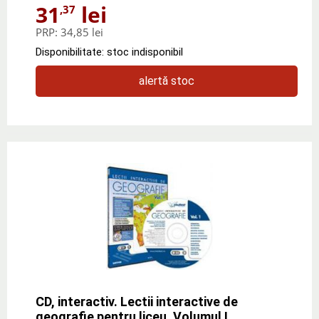
31
lei
,37
PRP:
34,85 lei
Disponibilitate: stoc indisponibil
alertă stoc
CD, interactiv. Lectii interactive de
geografie pentru liceu, Volumul I