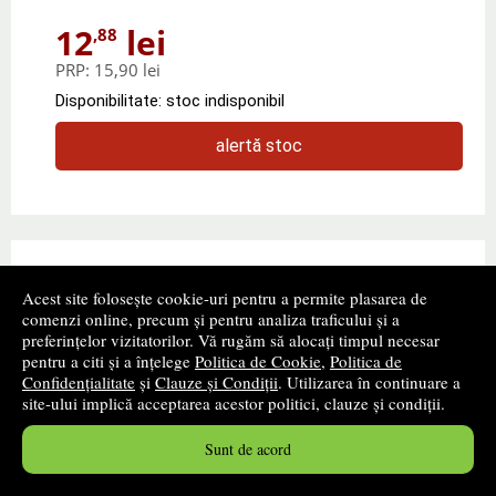
12
lei
,88
PRP:
15,90 lei
Disponibilitate: stoc indisponibil
alertă stoc
Acest site folosește cookie-uri pentru a permite plasarea de
comenzi online, precum și pentru analiza traficului și a
preferințelor vizitatorilor. Vă rugăm să alocați timpul necesar
pentru a citi și a înțelege
Politica de Cookie
,
Politica de
Confidențialitate
și
Clauze și Condiții
. Utilizarea în continuare a
site-ului implică acceptarea acestor politici, clauze și condiții.
Sunt de acord
Educatie civica. Manual, pentru clasa a III-a