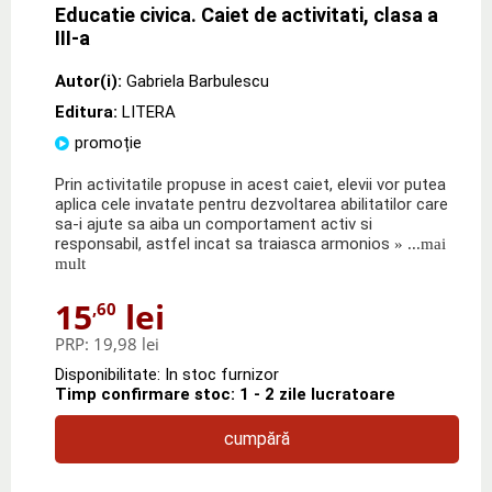
Educatie civica. Caiet de activitati, clasa a
III-a
Autor(i):
Gabriela Barbulescu
Editura:
LITERA
promoție
Prin activitatile propuse in acest caiet, elevii vor putea
aplica cele invatate pentru dezvoltarea abilitatilor care
sa-i ajute sa aiba un comportament activ si
responsabil, astfel incat sa traiasca armonios
» ...mai
mult
15
lei
,60
PRP:
19,98 lei
Disponibilitate: In stoc furnizor
Timp confirmare stoc: 1 - 2 zile lucratoare
cumpără