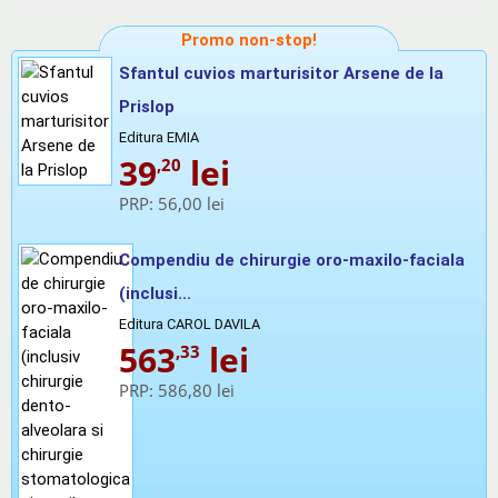
Promo non-stop!
Sfantul cuvios marturisitor Arsene de la
Prislop
Editura EMIA
39
lei
,20
PRP:
56,00 lei
Compendiu de chirurgie oro-maxilo-faciala
(inclusi...
Editura CAROL DAVILA
563
lei
,33
PRP:
586,80 lei