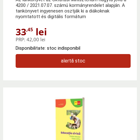
4200 / 2021.07.07. számú kormányrendelet alapján. A
tankönyvet ingyenesen osztják ki a diákoknak
nyomtatott és digitális formátum
33
lei
,45
PRP:
42,00 lei
Disponibilitate: stoc indisponibil
alertă stoc