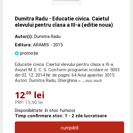
Dumitra Radu - Educatie civica. Caietul
elevului pentru clasa a III-a (editie noua)
Autor(i):
Dumitra Radu
Editura:
ARAMIS
- 2015
promoție
Educatie civica. Caietul elevului pentru clasa a III-a.
Avizat M. E. C. S. Conform programei scolare nr. 5003
din 02. 12. 2014 Nr. de pagini: 64 Anul aparitiei: 2015
Autori: Dumitra Radu, Gherghina
» ...mai mult
12
lei
,08
PRP:
15,90 lei
Disponibilitate: In stoc furnizor
Timp confirmare stoc: 1 - 2 zile lucratoare
cumpără