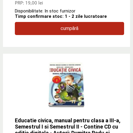
PRP:
19,00 lei
Disponibilitate: In stoc furnizor
Timp confirmare stoc: 1 - 2 zile lucratoare
cumpără
Educatie civica, manual pentru clasa a III-a,
Semestrul I si Semestrul II - Contine CD cu
editia digitala - Autori: Dumitra Radu si