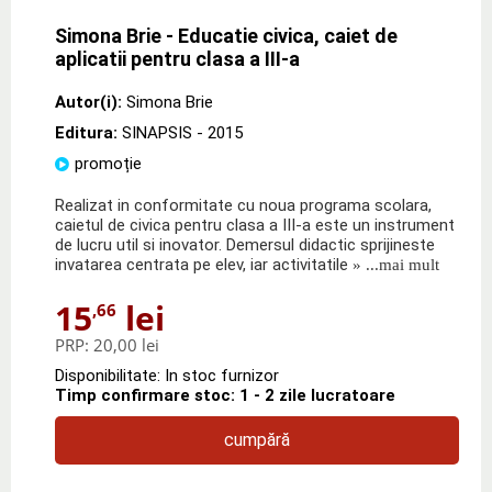
Simona Brie - Educatie civica, caiet de
aplicatii pentru clasa a III-a
Autor(i):
Simona Brie
Editura:
SINAPSIS
- 2015
promoție
Realizat in conformitate cu noua programa scolara,
caietul de civica pentru clasa a III-a este un instrument
de lucru util si inovator. Demersul didactic sprijineste
invatarea centrata pe elev, iar activitatile
» ...mai mult
15
lei
,66
PRP:
20,00 lei
Disponibilitate: In stoc furnizor
Timp confirmare stoc: 1 - 2 zile lucratoare
cumpără