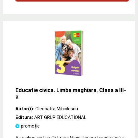
Educatie civica. Limba maghiara. Clasa a III-
a
Autor(i):
Cleopatra Mihailescu
Editura:
ART GRUP EDUCATIONAL
promoție
Az iankönyvet az Oktatási Minisztérium hagyta jóvá a