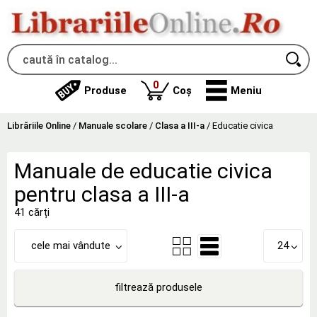
produse
0
Produse
Coș
Meniu
Librăriile Online
/
Manuale scolare
/
Clasa a III-a
/
Educatie civica
Manuale de educatie civica
pentru clasa a III-a
41 cărți
cele mai vândute
24
filtrează produsele