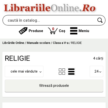
produse
0
Produse
Coș
Meniu
Librăriile Online
/
Manuale scolare
/
Clasa a V-a
/
RELIGIE
RELIGIE
4 cărți
cele mai vândute
24
filtrează produsele