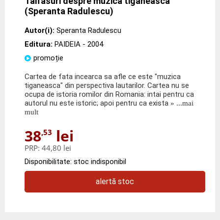
Taifasuri despre muzica tiganeasca
(Speranta Radulescu)
Autor(i):
Speranta Radulescu
Editura:
PAIDEIA
- 2004
promoție
Cartea de fata incearca sa afle ce este "muzica
tiganeasca" din perspectiva lautarilor. Cartea nu se
ocupa de istoria romilor din Romania: intai pentru ca
autorul nu este istoric; apoi pentru ca exista
» ...mai
mult
38
lei
,53
PRP:
44,80 lei
Disponibilitate: stoc indisponibil
alertă stoc