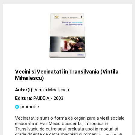
Vecini si Vecinatati in Transilvania (Vintila
Mihailescu)
Autor(i):
Vintila Mihailescu
Editura:
PAIDEIA
- 2003
promoție
Vecinatatile sunt o forma de organizare a vietii sociale
elaborata in Evul Mediu occidental, introdusa in
Transilvania de catre sasi, preluata apoi in moduri si
grade diferite de catre maghiari si romani
» ...mai mult