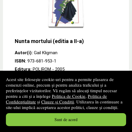
Nunta mortului (editia a II-a)
Autor(i):
Gail Kligman
ISBN:
973-681-953-1
Editura:
POLIROM
- 2005
promoție
Acest site folosește cookie-uri pentru a permite plasarea de
comenzi online, precum și pentru analiza traficului și a
Descriere: Traducere de Mircea Boari, Runa
preferințelor vizitatorilor. Vă rugăm să alocați timpul necesar
Petringenaru, Georgiana Farnoaga si West Paul Barbu.
pentru a citi și a înțelege
Politica de Cookie
,
Politica de
Ritualurile specifice analizate de Gail Kligman sint
Confidențialitate
și
Clauze și Condiții
. Utilizarea în continuare a
momentele cele mai importante din ciclul vietii,
site-ului implică acceptarea acestor politici, clauze și condiții.
pentru
» ...mai mult
Sunt de acord
14
lei
,80
PRP:
18,50 lei