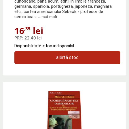
cunoscand, pana acum, editii in limbile franceza,
germana, spaniola, portugheza, japoneza, maghiara
etc., cartea americanului Sebeok - profesor de
semiotica
» ...mai mult
16
lei
,35
PRP:
22,40 lei
Disponibilitate: stoc indisponibil
alertă stoc