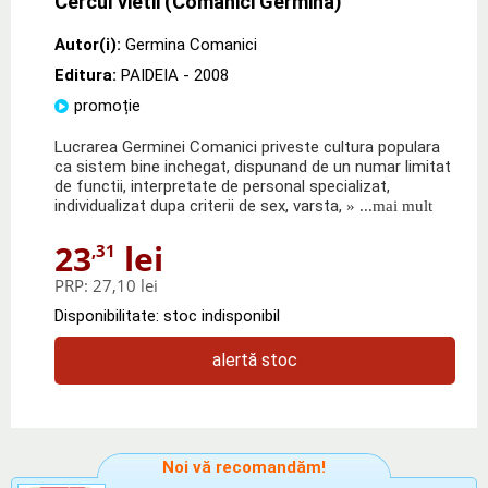
Cercul vietii (Comanici Germina)
Autor(i):
Germina Comanici
Editura:
PAIDEIA
- 2008
promoție
Lucrarea Germinei Comanici priveste cultura populara
ca sistem bine inchegat, dispunand de un numar limitat
de functii, interpretate de personal specializat,
individualizat dupa criterii de sex, varsta,
» ...mai mult
23
lei
,31
PRP:
27,10 lei
Disponibilitate: stoc indisponibil
alertă stoc
Noi vă recomandăm!