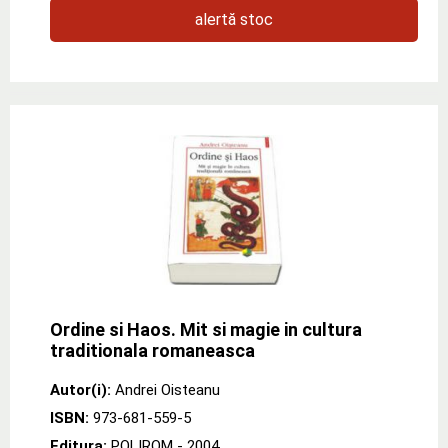
alertă stoc
Ordine si Haos. Mit si magie in cultura
traditionala romaneasca
Autor(i):
Andrei Oisteanu
ISBN:
973-681-559-5
Editura:
POLIROM
- 2004