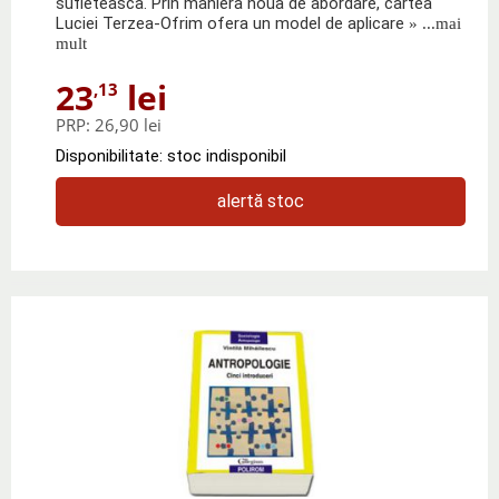
sufleteasca. Prin maniera noua de abordare, cartea
Luciei Terzea-Ofrim ofera un model de aplicare
» ...mai
mult
23
lei
,13
PRP:
26,90 lei
Disponibilitate: stoc indisponibil
alertă stoc