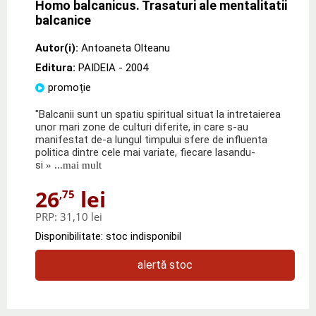
Homo balcanicus. Trasaturi ale mentalitatii
balcanice
Autor(i):
Antoaneta Olteanu
Editura:
PAIDEIA
- 2004
promoție
"Balcanii sunt un spatiu spiritual situat la intretaierea
unor mari zone de culturi diferite, in care s-au
manifestat de-a lungul timpului sfere de influenta
politica dintre cele mai variate, fiecare lasandu-
si
» ...mai mult
26
lei
,75
PRP:
31,10 lei
Disponibilitate: stoc indisponibil
alertă stoc