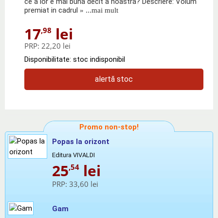
ce a lor e mai buna decit a noastra? Descriere: Volum
premiat in cadrul
» ...mai mult
17
lei
,98
PRP:
22,20 lei
Disponibilitate: stoc indisponibil
alertă stoc
Promo non-stop!
Popas la orizont
Editura VIVALDI
25
lei
,54
PRP:
33,60 lei
Gam