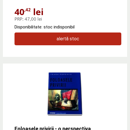
40
lei
,42
PRP:
47,00 lei
Disponibilitate: stoc indisponibil
alertă stoc
Foloasele privirii - o perspectiva