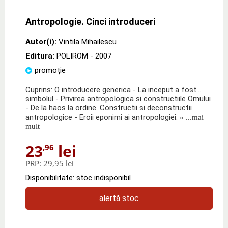
Antropologie. Cinci introduceri
Autor(i):
Vintila Mihailescu
Editura:
POLIROM
- 2007
promoție
Cuprins: O introducere generica - La inceput a fost...
simbolul - Privirea antropologica si constructiile Omului
- De la haos la ordine. Constructii si deconstructii
antropologice - Eroii eponimi ai antropologiei:
» ...mai
mult
23
lei
,96
PRP:
29,95 lei
Disponibilitate: stoc indisponibil
alertă stoc