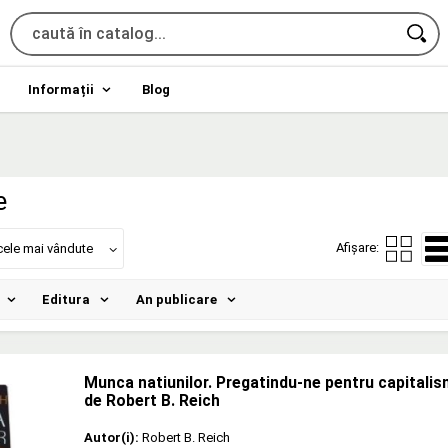
Informații
Blog
e
Afișare:
cele mai vândute
Editura
An publicare
Munca natiunilor. Pregatindu-ne pentru capitalis
de Robert B. Reich
Autor(i):
Robert B. Reich