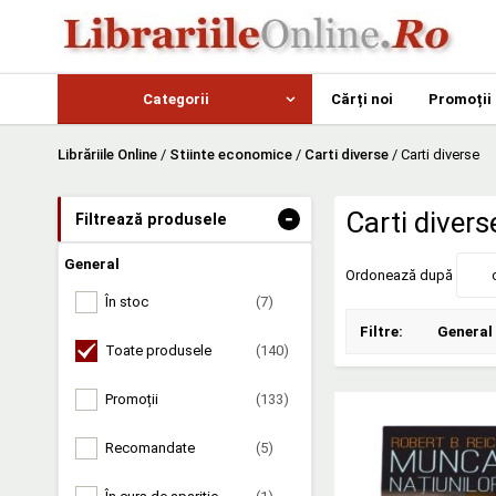
Categorii
Cărți noi
Promoții
Librăriile Online
/
Stiinte economice
/
Carti diverse
/
Carti diverse
-
Carti divers
Filtrează produsele
General
Ordonează după
În stoc
(7)
Filtre:
General
Toate produsele
(140)
Promoții
(133)
Recomandate
(5)