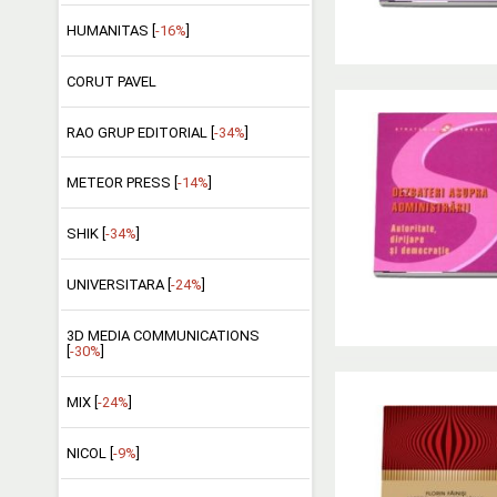
HUMANITAS [
-16%
]
CORUT PAVEL
RAO GRUP EDITORIAL [
-34%
]
METEOR PRESS [
-14%
]
SHIK [
-34%
]
UNIVERSITARA [
-24%
]
3D MEDIA COMMUNICATIONS
[
-30%
]
MIX [
-24%
]
NICOL [
-9%
]