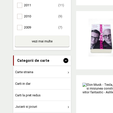
2011
(11)
2010
(9)
2009
(7)
vezi mai multe
-
Categorii de carte
Carte straina
Carti in dar
Carti la pret redus
Jucarii si jocuri