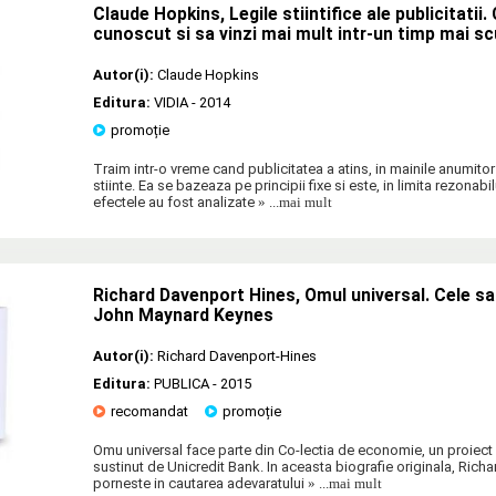
Claude Hopkins, Legile stiintifice ale publicitatii.
cunoscut si sa vinzi mai mult intr-un timp mai sc
Autor(i):
Claude Hopkins
Editura:
VIDIA
- 2014
promoție
Traim intr-o vreme cand publicitatea a atins, in mainile anumitor
stiinte. Ea se bazeaza pe principii fixe si este, in limita rezonabi
efectele au fost analizate
» ...mai mult
Richard Davenport Hines, Omul universal. Cele sapt
John Maynard Keynes
Autor(i):
Richard Davenport-Hines
Editura:
PUBLICA
- 2015
recomandat
promoție
Omu universal face parte din Co-lectia de economie, un proiect a
sustinut de Unicredit Bank. In aceasta biografie originala, Ric
porneste in cautarea adevaratului
» ...mai mult