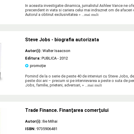
In aceasta investigatie dinamica, jurnalistul Ashlee Vance ne ofe
precendent in viata si cariera celui mai indraznet om de afaceri d
Autorul a obtinut exclusivitatea
» ...mai mult
Steve Jobs - biografia autorizata
Autor(i):
Walter Isaacson
Editura:
PUBLICA
- 2012
promoție
Pornind de la o serie de peste 40 de interviuri cu Steve Jobs, de
peste doi ani – precum si pe intervievarea a peste o suta de pe
Jobs, familie, prieteni, adversari,
» ...mai mult
Trade Finance. Finanţarea comerţului
Autor(i):
Ilie Mihai
ISBN:
9735906481