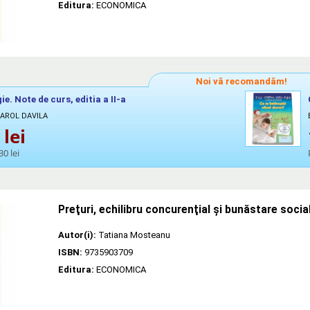
Editura:
ECONOMICA
Noi vă recomandăm!
ie. Note de curs, editia a II-a
CAROL DAVILA
lei
30 lei
Preţuri, echilibru concurenţial şi bunăstare socia
Autor(i):
Tatiana Mosteanu
ISBN:
9735903709
Editura:
ECONOMICA