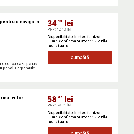
34
lei
,10
pentru a naviga in
PRP:
42,10 lei
Disponibilitate: In stoc furnizor
Timp confirmare stoc: 1 - 2 zile
lucratoare
cumpără
care concureaza pentru
u pe val. Corporatiile
58
lei
,97
unui viitor
PRP:
68,71 lei
Disponibilitate: In stoc furnizor
Timp confirmare stoc: 1 - 2 zile
lucratoare
cumpără