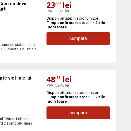
23
lei
,03
 Cum sa devii
urt
PRP:
33,00 lei
Disponibilitate: In stoc furnizor
Timp confirmare stoc: 1 - 2 zile
lucratoare
cumpără
 oameni, statutul unei
lului, exacta. Cauzele si
48
lei
,11
e vieti ale lui
PRP:
59,40 lei
Disponibilitate: In stoc furnizor
Timp confirmare stoc: 1 - 2 zile
lucratoare
cumpără
l Editurii Publica
hard Davenport-Hines