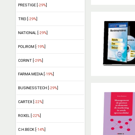
PRESTIGE [
-29%
]
TREI [
-29%
]
NATIONAL [
-29%
]
POLIROM [
-19%
]
CORINT [
-29%
]
FARMA MEDIA [
-19%
]
BUSINESSTECH [
-29%
]
CARTEX [
-22%
]
ROXEL [
-22%
]
C.H.BECK [
-14%
]