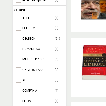
În curs de apariție
(1)
Editura
TREI
(1)
POLIROM
(5)
C.H.BECK
(21)
HUMANITAS
(1)
METEOR PRESS
(4)
UNIVERSITARA
(9)
ALL
(3)
COMPANIA
(1)
EIKON
(1)