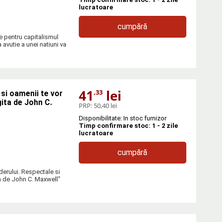
lucratoare
cumpără
e pentru capitalismul
 avutie a unei natiuni va
41
lei
,33
 si oamenii te vor
gita de John C.
PRP:
50,40 lei
Disponibilitate: In stoc furnizor
Timp confirmare stoc: 1 - 2 zile
lucratoare
cumpără
derului. Respectale si
ta de John C. Maxwell"