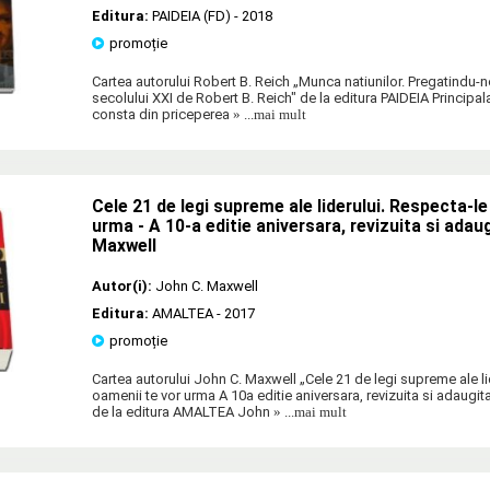
Editura:
PAIDEIA (FD)
- 2018
promoție
Cartea autorului Robert B. Reich „Munca natiunilor. Pregatindu-n
secolului XXI de Robert B. Reich" de la editura PAIDEIA Principala
consta din priceperea
» ...mai mult
Cele 21 de legi supreme ale liderului. Respecta-le
urma - A 10-a editie aniversara, revizuita si adau
Maxwell
Autor(i):
John C. Maxwell
Editura:
AMALTEA
- 2017
promoție
Cartea autorului John C. Maxwell „Cele 21 de legi supreme ale li
oamenii te vor urma A 10a editie aniversara, revizuita si adaugi
de la editura AMALTEA John
» ...mai mult