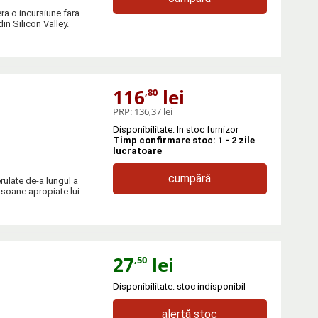
ra o incursiune fara
in Silicon Valley.
116
lei
,80
PRP:
136,37 lei
Disponibilitate: In stoc furnizor
Timp confirmare stoc: 1 - 2 zile
lucratoare
cumpără
rulate de-a lungul a
rsoane apropiate lui
27
lei
,50
Disponibilitate: stoc indisponibil
alertă stoc