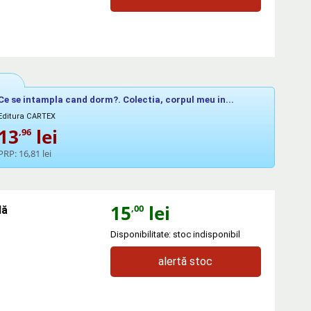
Ce se intampla cand dorm?. Colectia, corpul meu in...
Editura CARTEX
13
lei
,96
PRP:
16,81 lei
15
lei
,00
lă
Disponibilitate: stoc indisponibil
alertă stoc