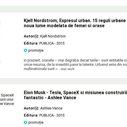
Kjell Nordstrom, Expresul urban. 15 reguli urbane 
noua lume modelata de femei si orase
Autor(i):
Kjell Nordström
Editura:
PUBLICA
- 2015
promoție
In prezent, orasele – mai degraba decat tarile– sunt entitatile 
orice resursa, de la investitii pana la talente. Urbanul este din no
multinationale sunt
» ...mai mult
Elon Musk - Tesla, SpaceX si misiunea construirii 
fantastic - Ashlee Vance
Autor(i):
Ashlee Vance
Editura:
PUBLICA
- 2015
promoție