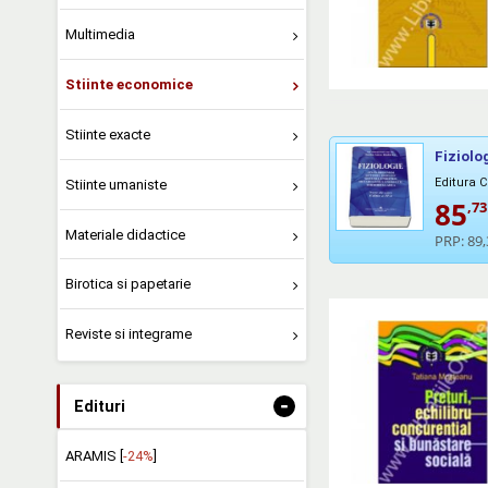
Multimedia
Stiinte economice
Stiinte exacte
Fiziolog
Editura 
Stiinte umaniste
85
,73
Materiale didactice
PRP:
89,
Birotica si papetarie
Reviste si integrame
-
Edituri
ARAMIS [
-24%
]