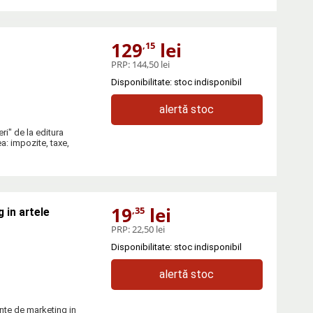
129
lei
,15
PRP:
144,50 lei
Disponibilitate: stoc indisponibil
alertă stoc
ri" de la editura
 impozite, taxe,
19
lei
,35
 in artele
PRP:
22,50 lei
Disponibilitate: stoc indisponibil
alertă stoc
nte de marketing in