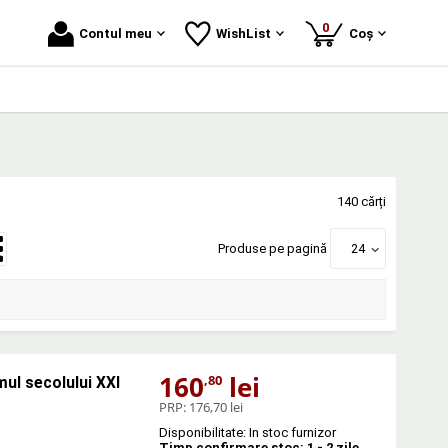
produse
0
Contul meu
WishList
Coș
140 cărți
Produse pe pagină
24
160
lei
,80
mul secolului XXI
PRP:
176,70 lei
Disponibilitate: In stoc furnizor
Timp confirmare stoc: 1 - 2 zile