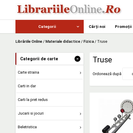
Categorii
Cărți noi
Promoții
Librăriile Online
/
Materiale didactice
/
Fizica
/
Truse
-
Truse
Categorii de carte
Carte straina
Ordonează după
Carti in dar
Carti la pret redus
Jucarii si jocuri
Beletristica