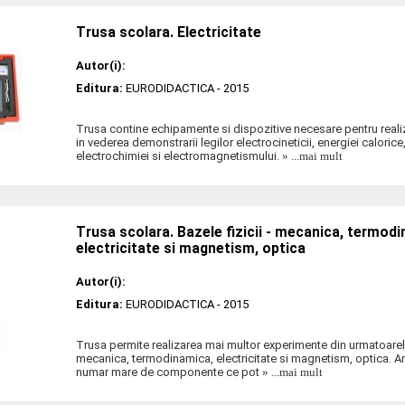
Trusa scolara. Electricitate
Autor(i):
Editura:
EURODIDACTICA
- 2015
Trusa contine echipamente si dispozitive necesare pentru real
in vederea demonstrarii legilor electrocineticii, energiei calorice,
electrochimiei si electromagnetismului.
» ...mai mult
Trusa scolara. Bazele fizicii - mecanica, termod
electricitate si magnetism, optica
Autor(i):
Editura:
EURODIDACTICA
- 2015
Trusa permite realizarea mai multor experimente din urmatoarele 
mecanica, termodinamica, electricitate si magnetism, optica. 
numar mare de componente ce pot
» ...mai mult