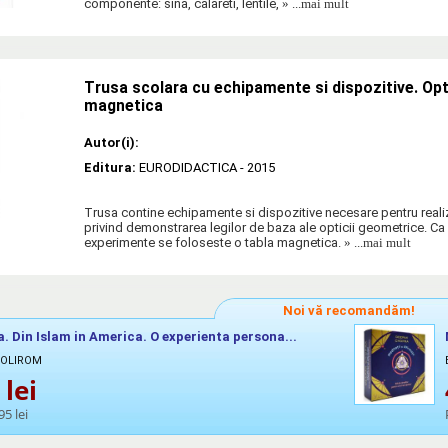
componente: sina, calareti, lentile,
» ...mai mult
Trusa scolara cu echipamente si dispozitive. Opt
magnetica
Autor(i):
Editura:
EURODIDACTICA
- 2015
Trusa contine echipamente si dispozitive necesare pentru real
privind demonstrarea legilor de baza ale opticii geometrice. Ca
experimente se foloseste o tabla magnetica.
» ...mai mult
Noi vă recomandăm!
 Din Islam in America. O experienta persona...
POLIROM
lei
95 lei