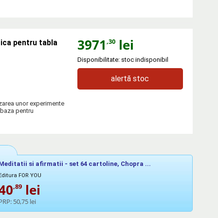
3971
lei
,30
ica pentru tabla
Disponibilitate: stoc indisponibil
alertă stoc
izarea unor experimente
 baza pentru
Meditatii si afirmatii - set 64 cartoline, Chopra ...
Editura FOR YOU
40
lei
,89
PRP:
50,75 lei