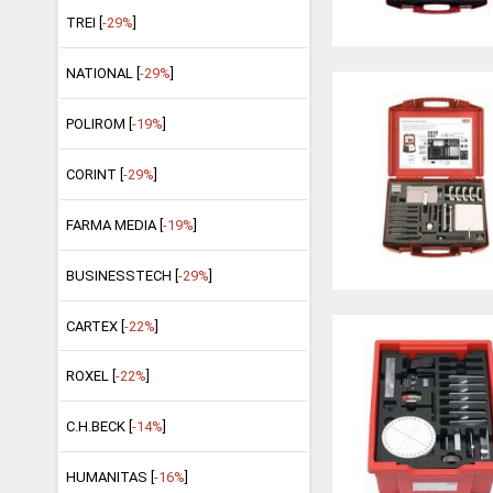
TREI [
-29%
]
NATIONAL [
-29%
]
POLIROM [
-19%
]
CORINT [
-29%
]
FARMA MEDIA [
-19%
]
BUSINESSTECH [
-29%
]
CARTEX [
-22%
]
ROXEL [
-22%
]
C.H.BECK [
-14%
]
HUMANITAS [
-16%
]