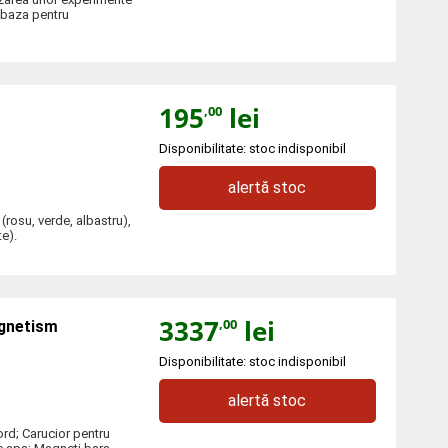
 baza pentru
195
lei
,00
Disponibilitate: stoc indisponibil
alertă stoc
rosu, verde, albastru),
te).
3337
lei
,00
agnetism
Disponibilitate: stoc indisponibil
alertă stoc
ord; Carucior pentru