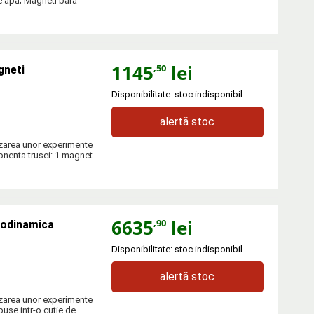
e apa; Magneti bara
1145
lei
,50
gneti
Disponibilitate: stoc indisponibil
alertă stoc
izarea unor experimente
onenta trusei: 1 magnet
6635
lei
,90
rodinamica
Disponibilitate: stoc indisponibil
alertă stoc
izarea unor experimente
puse intr-o cutie de