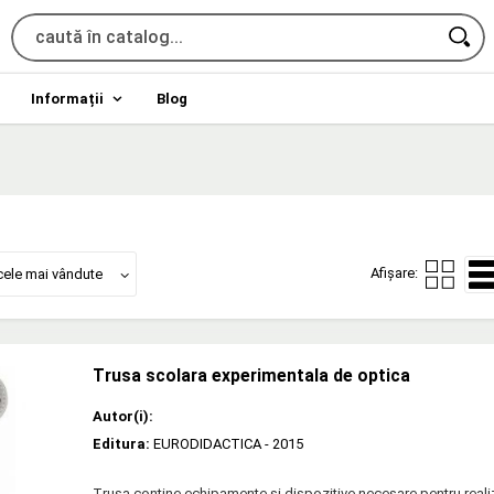
Informații
Blog
Afișare:
cele mai vândute
Trusa scolara experimentala de optica
Autor(i):
Editura:
EURODIDACTICA
- 2015
Trusa contine echipamente si dispozitive necesare pentru real