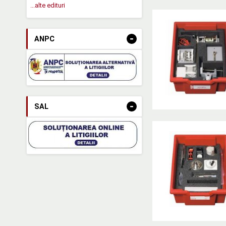
...alte edituri
-
ANPC
-
SAL