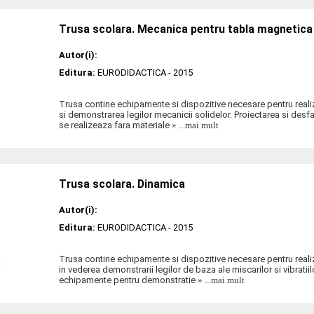
Trusa scolara. Mecanica pentru tabla magnetica
Autor(i):
Editura:
EURODIDACTICA
- 2015
Trusa contine echipamente si dispozitive necesare pentru real
si demonstrarea legilor mecanicii solidelor. Proiectarea si des
se realizeaza fara materiale
» ...mai mult
Trusa scolara. Dinamica
Autor(i):
Editura:
EURODIDACTICA
- 2015
Trusa contine echipamente si dispozitive necesare pentru real
in vederea demonstrarii legilor de baza ale miscarilor si vibratiil
echipamente pentru demonstratie
» ...mai mult