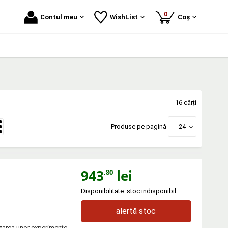
produse
0
Contul meu
WishList
Coș
16 cărți
Produse pe pagină
24
943
lei
,80
Disponibilitate: stoc indisponibil
alertă stoc
izarea unor experimente