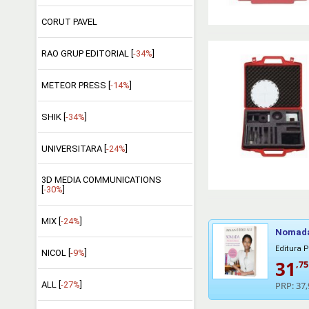
CORUT PAVEL
RAO GRUP EDITORIAL [
-34%
]
METEOR PRESS [
-14%
]
SHIK [
-34%
]
UNIVERSITARA [
-24%
]
3D MEDIA COMMUNICATIONS
[
-30%
]
MIX [
-24%
]
Nomada.
Editura 
NICOL [
-9%
]
31
,75
ALL [
-27%
]
PRP:
37,