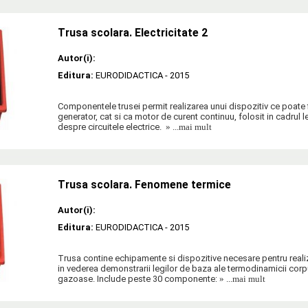
Trusa scolara. Electricitate 2
Autor(i):
Editura:
EURODIDACTICA
- 2015
Componentele trusei permit realizarea unui dispozitiv ce poate fi
generator, cat si ca motor de curent continuu, folosit in cadrul le
despre circuitele electrice.
» ...mai mult
Trusa scolara. Fenomene termice
Autor(i):
Editura:
EURODIDACTICA
- 2015
Trusa contine echipamente si dispozitive necesare pentru real
in vederea demonstrarii legilor de baza ale termodinamicii corpur
gazoase. Include peste 30 componente:
» ...mai mult