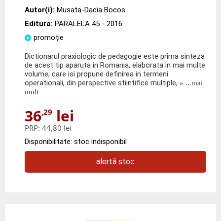
Autor(i):
Musata-Dacia Bocos
Editura:
PARALELA 45
- 2016
promoție
Dictionarul praxiologic de pedagogie este prima sinteza
de acest tip aparuta in Romania, elaborata in mai multe
volume, care isi propune definirea in termeni
operationali, din perspective stiintifice multiple,
» ...mai
mult
36
lei
,29
PRP:
44,80 lei
Disponibilitate: stoc indisponibil
alertă stoc