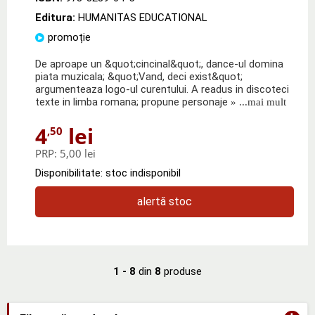
Editura:
HUMANITAS EDUCATIONAL
promoție
De aproape un &quot;cincinal&quot;, dance-ul domina
piata muzicala; &quot;Vand, deci exist&quot;
argumenteaza logo-ul curentului. A readus in discoteci
texte in limba romana; propune personaje
» ...mai mult
4
lei
,50
PRP:
5,00 lei
Disponibilitate: stoc indisponibil
alertă stoc
1 - 8
din
8
produse