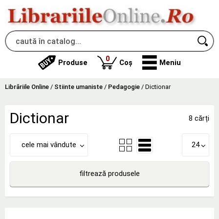
produse
0
Produse
Coș
Meniu
Librăriile Online
/
Stiinte umaniste
/
Pedagogie
/
Dictionar
Dictionar
8 cărți
cele mai vândute
24
filtrează produsele