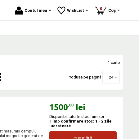
produse
0
Contul meu
WishList
Coș
1 carte
Produse pe pagină
24
1500
lei
,00
Disponibilitate: In stoc furnizor
Timp confirmare stoc: 1 - 2 zile
lucratoare
nat masurarii campului
ului magnetic generat de
cumpără