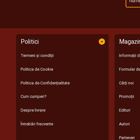
-
Politici
Magazi
Termeni și condiții
Informații 
Politica de Cookie
Formular de
Politica de Confidențialitate
Cărți noi
Cum cumperi?
Promoții
Despre livrare
Edituri
Întrebări frecvente
Autori
Parteneri