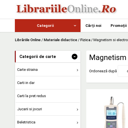
Categorii
Cărți noi
Promoții
Librăriile Online
/
Materiale didactice
/
Fizica
/
Magnetism si elect
-
Magnetism 
Categorii de carte
Carte straina
Ordonează după
Carti in dar
Carti la pret redus
Jucarii si jocuri
Beletristica