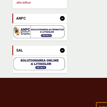
...alte edituri
-
ANPC
-
SAL