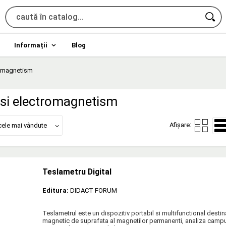
Informații
Blog
romagnetism
si electromagnetism
Afișare:
cele mai vândute
Teslametru Digital
Editura:
DIDACT FORUM
Teslametrul este un dispozitiv portabil si multifunctional desti
magnetic de suprafata al magnetilor permanenti, analiza camp