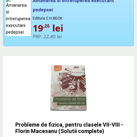
Amanarea si intreruperea executarii
pedepsei
Editura C.H.BECK
19
lei
,26
PRP:
22,40 lei
Probleme de fizica, pentru clasele VII-VIII -
Florin Macesanu (Solutii complete)