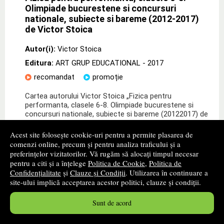
Olimpiade bucurestene si concursuri
nationale, subiecte si bareme (2012-2017)
de Victor Stoica
Autor(i):
Victor Stoica
Editura:
ART GRUP EDUCATIONAL
- 2017
recomandat
promoție
Cartea autorului Victor Stoica „Fizica pentru
performanta, clasele 6-8. Olimpiade bucurestene si
concursuri nationale, subiecte si bareme (20122017) de
Victor Stoica" de la editura ART GRUP
EDUCATIONAL
» ...mai mult
Acest site folosește cookie-uri pentru a permite plasarea de
comenzi online, precum și pentru analiza traficului și a
33
lei
,45
preferințelor vizitatorilor. Vă rugăm să alocați timpul necesar
pentru a citi și a înțelege
Politica de Cookie
,
Politica de
PRP:
42,00 lei
Confidențialitate
și
Clauze și Condiții
. Utilizarea în continuare a
site-ului implică acceptarea acestor politici, clauze și condiții.
Disponibilitate: stoc indisponibil
alertă stoc
Sunt de acord