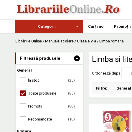
Categorii
Cărți noi
Promoții
Librăriile Online
/
Manuale scolare
/
Clasa a V-a
/
Limba romana
-
Limba si li
Filtrează produsele
General
Ordonează după
În stoc
(25)
Filtre:
General
Toate produsele
(85)
Promoții
(80)
Recomandate
(10)
Editura