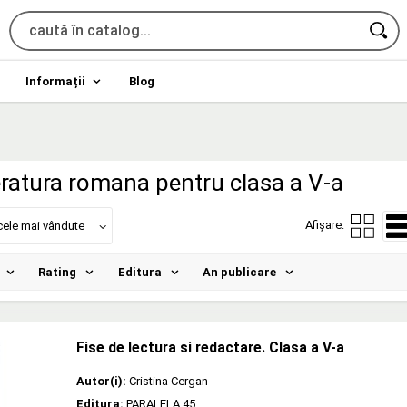
Informații
Blog
teratura romana pentru clasa a V-a
Afișare:
cele mai vândute
Rating
Editura
An publicare
Fise de lectura si redactare. Clasa a V-a
Autor(i):
Cristina Cergan
Editura:
PARALELA 45