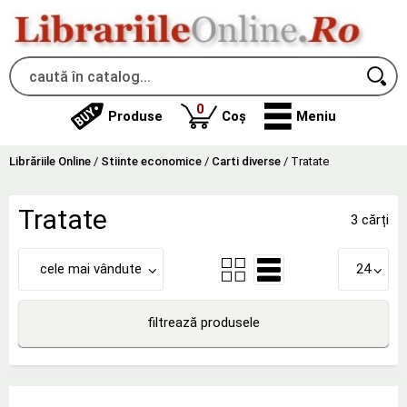
produse
0
Produse
Coș
Meniu
Librăriile Online
/
Stiinte economice
/
Carti diverse
/
Tratate
Tratate
3 cărți
cele mai vândute
24
filtrează produsele