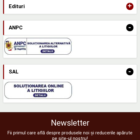
+
Edituri
-
ANPC
-
SAL
Newsletter
Fii primul care află despre produsele noi și reducerile apărute
pe site-ul nostru!