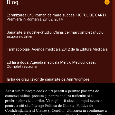
Blog
-
Ecranizarea unui roman de mare succes, HOTUL DE CARTI.
Premiera in Romania 28. 02. 2014
Sanatate si nutritie-Studiul China, cel mai complet studiu
asupra nutritiei
Farmacologie. Agenda medicala 2012 de la Editura Medicala
Editia a doua, Agenda medicala Merck. Medicul casei.
Complet revizuita
Iarba de grau, izvor de sanatate de Ann Wigmore
Acest site folosește cookie-uri pentru a permite plasarea de
...toate știrile
comenzi online, precum și pentru analiza traficului și a
preferințelor vizitatorilor. Vă rugăm să alocați timpul necesar
pentru a citi și a înțelege
Politica de Cookie
,
Politica de
© 2008 - 2026
S.C. M.G. Net Distribution S.R.L.
Confidențialitate
și
Clauze și Condiții
. Utilizarea în continuare a