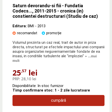
Saturn devorandu-si fiii - Fundatia
Codecs..., 2011-2015 - cronica (in)
constientei destructurari (Studiu de caz)
Editura:
BMI
- 2013
recomandat
promoție
Volumul prezinta un caz real, trait de autor in priza
directa, structurat pe efectele impactului unei companii
asupra organizatiei neguvernamentale fondate de ea
insasi, in conditiile turbulente ale "imploziei"
» ...mai
mult
25
lei
,57
PRP:
28,10 lei
Disponibilitate: In stoc furnizor
Timp confirmare stoc: 1 - 2 zile lucratoare
cumpără