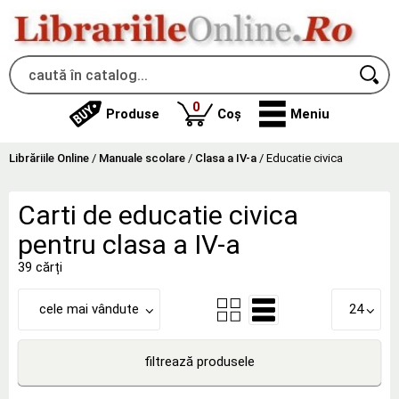
produse
0
Produse
Coș
Meniu
Librăriile Online
/
Manuale scolare
/
Clasa a IV-a
/
Educatie civica
Carti de educatie civica
pentru clasa a IV-a
39 cărți
cele mai vândute
24
filtrează produsele