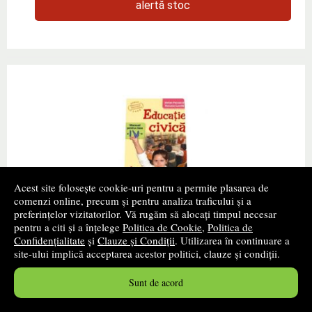
alertă stoc
Acest site folosește cookie-uri pentru a permite plasarea de
comenzi online, precum și pentru analiza traficului și a
preferințelor vizitatorilor. Vă rugăm să alocați timpul necesar
Educatie civica, manual pentru clasa a IV-a
pentru a citi și a înțelege
Politica de Cookie
,
Politica de
(Stefan Pacearca)
Confidențialitate
și
Clauze și Condiții
. Utilizarea în continuare a
site-ului implică acceptarea acestor politici, clauze și condiții.
Autor(i):
Stefan Pacearcă
Sunt de acord
Editura:
AKADEMOS ART
- 2006
promoție