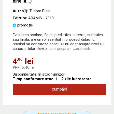
bine la...)
Autor(i):
Tudora Pitila
Editura:
ARAMIS
- 2010
promoție
Evaluarea scolara, fie ea predictiva, curenta, sumativa
sau finala, are un rol esential in procesul didactic,
reusind sa contureze concluzii nu doar asupra nivelului
cunostintelor elevilor, ci si asupra
» ...mai mult
4
lei
,86
PRP:
6,40 lei
Disponibilitate: In stoc furnizor
Timp confirmare stoc: 1 - 2 zile lucratoare
cumpără