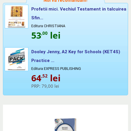
Noi vă recomandăm!
Profetii mici. Vechiul Testament in talcuirea
Sfin...
Editura CHRISTIANA
53
lei
,00
Dooley Jenny, A2 Key for Schools (KET4S)
Practice ...
Editura EXPRESS PUBLISHING
64
lei
,52
PRP:
79,00 lei