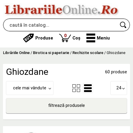
produse
0
Produse
Coș
Meniu
Librăriile Online
/
Birotica si papetarie
/
Rechizite scolare
/
Ghiozdane
Ghiozdane
60 produse
cele mai vândute
24
filtrează produsele