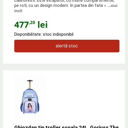
calatoresti. Este incapator, cu multe compartimente,
pe roti, cu un design modern. In partea din fata
» ...mai
mult
477
lei
,20
Disponibilitate: stoc indisponibil
alertă stoc
Ghiozdan tip troller scoala 24L, Gorjuss The