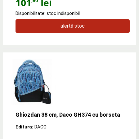
101
lei
,60
Disponibilitate: stoc indisponibil
alertă stoc
Ghiozdan 38 cm, Daco GH374 cu borseta
Editura:
DACO