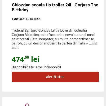
Ghiozdan scoala tip troller 24L, Gorjuss The
Birthday
Editura:
GORJUSS
Trolerul Santoro Gorjuss Little Love din colectia
Gorjuss Melodies, satisface orice nevoie atunci cand
calatoresti. Este incapator, cu multe compartimente,
pe roti, cu un design modern. In partea din fata
» ...mai
mult
474
lei
,00
Disponibilitate: stoc indisponibil
alertă stoc