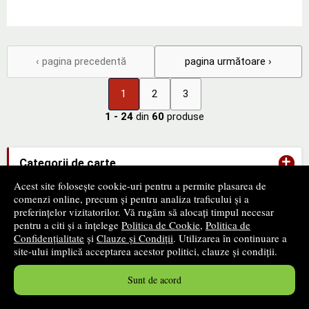
‹ pagina precedentă
pagina următoare ›
1
2
3
1 - 24
din
60
produse
+
Categorii de carte
Acest site folosește cookie-uri pentru a permite plasarea de
comenzi online, precum și pentru analiza traficului și a
+
Edituri
preferințelor vizitatorilor. Vă rugăm să alocați timpul necesar
pentru a citi și a înțelege
Politica de Cookie
,
Politica de
Confidențialitate
și
Clauze și Condiții
. Utilizarea în continuare a
site-ului implică acceptarea acestor politici, clauze și condiții.
-
ANPC
Sunt de acord