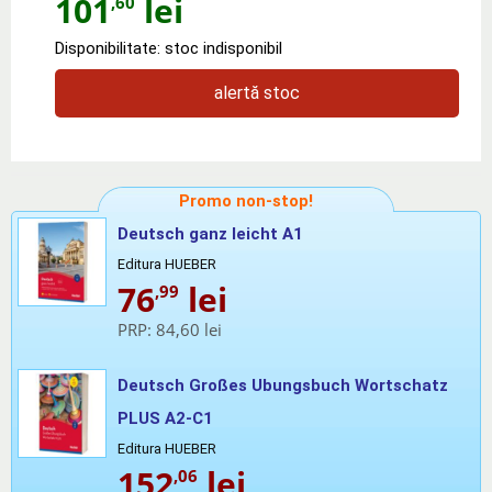
101
lei
,60
Disponibilitate: stoc indisponibil
alertă stoc
Promo non-stop!
Deutsch ganz leicht A1
Editura HUEBER
76
lei
,99
PRP:
84,60 lei
Deutsch Großes Ubungsbuch Wortschatz
PLUS A2-C1
Editura HUEBER
152
lei
,06