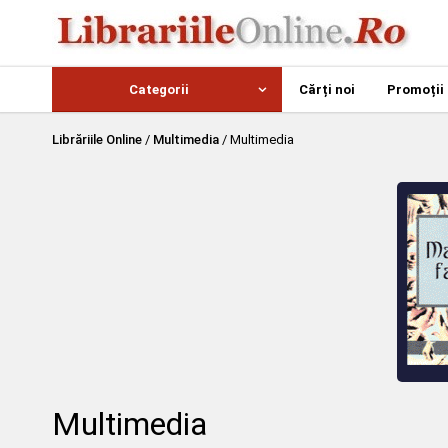
Categorii
Cărți noi
Promoții
Librăriile Online
/
Multimedia
/
Multimedia
Multimedia