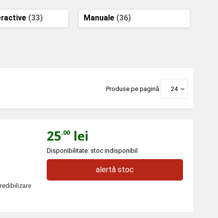
eractive
(33)
Manuale
(36)
Produse pe pagină
24
25
lei
,00
Disponibilitate: stoc indisponibil
alertă stoc
redibilizare