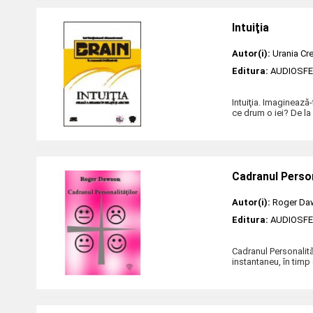
Intuiţia
Autor(i):
Urania C
Editura:
AUDIOSF
Intuiţia. Imagineaz
ce drum o iei? De la r
Cadranul Person
Autor(i):
Roger Da
Editura:
AUDIOSF
Cadranul Personalit
instantaneu, în timp 