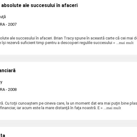
i absolute ale succesului în afaceri
ăuţă
ERA
- 2007
olute ale succesului în afaceri. Brian Tracy spune în această carte că cei mai d
 îşi rezervă suficient timp pentru a descoperi regulile succesului
» ...mai mult
anciară
cy
ERA
- 2008
ă. Cu toţii cunoaştem pe cineva care, la un moment dat era mai puţin bine plas
financiar, iar acum este la mare distanţă în faţa noastră. E
» ...mai mult
aţa