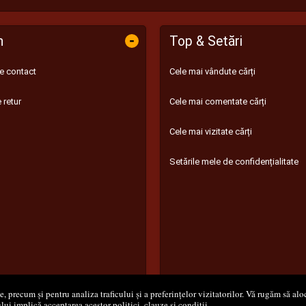
-
n
Top & Setări
de contact
Cele mai vândute cărți
 retur
Cele mai comentate cărți
Cele mai vizitate cărți
Setările mele de confidențialitate
 precum și pentru analiza traficului și a preferințelor vizitatorilor. Vă rugăm să aloc
ului implică acceptarea acestor politici, clauze și condiții.