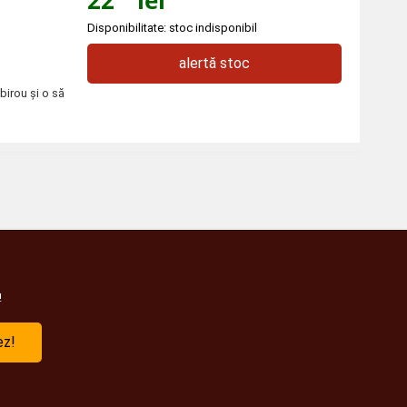
Disponibilitate: stoc indisponibil
alertă stoc
birou şi o să
!
ez!