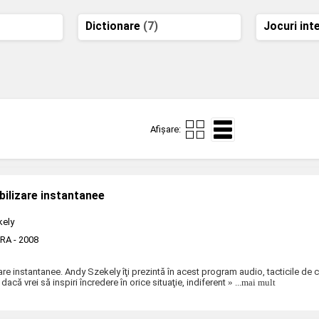
Dictionare
(7)
Jocuri int
Afișare:
ibilizare instantanee
kely
ERA
- 2008
are instantanee. Andy Szekely îţi prezintă în acest program audio, tacticile de c
 dacă vrei să inspiri încredere în orice situaţie, indiferent
» ...mai mult