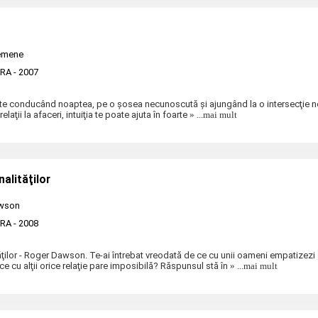
remene
ERA
- 2007
ă-te conducând noaptea, pe o şosea necunoscută şi ajungând la o intersecţie 
elaţii la afaceri, intuiţia te poate ajuta în foarte
» ...mai mult
alităţilor
wson
ERA
- 2008
ăţilor - Roger Dawson. Te-ai întrebat vreodată de ce cu unii oameni empatizez
ce cu alţii orice relaţie pare imposibilă? Răspunsul stă în
» ...mai mult