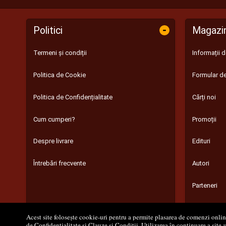
-
Politici
Magazi
Termeni și condiții
Informații 
Politica de Cookie
Formular de
Politica de Confidențialitate
Cărți noi
Cum cumperi?
Promoții
Despre livrare
Edituri
Întrebări frecvente
Autori
Parteneri
Acest site folosește cookie-uri pentru a permite plasarea de comenzi online,
de Confidențialitate
și
Clauze și Condiții
. Utilizarea în continuare a site-