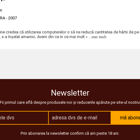
on
ERA
- 2007
Cine credea că utilizarea computerelor o să ne reducă cantitatea de hârtii de pe 
 s-a înşelat amarnic. Avem din ce in ce mai mult
» ...mai mult
Newsletter
Fii primul care află despre produsele noi și reducerile apărute pe site-ul nostru
mă abon
Prin abonarea la newsletter confirm că am peste 18 ani.