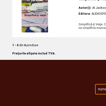
Autor(i):
Al Jacks
Editura:
AUDIOSF
Simplifică-ţi Viaţa. 
ne simplifice munca,
1 - 6
din
6
produse
Prețurile afișate includ TVA.