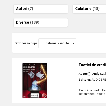
Autori
(7)
Calatorie
(18)
Diverse
(139)
Ordonează după
cele mai vândute
Tactici de cred
Autor(i):
Andy Sze
Editura:
AUDIOSF
Tactici de credibiliz
instantanee. Practic,