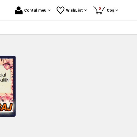
produse
0
Contul meu
WishList
Coș