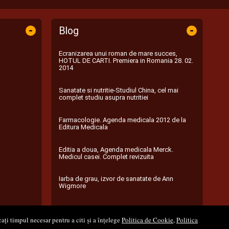
-
-
Blog
Ecranizarea unui roman de mare succes,
HOTUL DE CARTI. Premiera in Romania 28. 02.
2014
Sanatate si nutritie-Studiul China, cel mai
complet studiu asupra nutritiei
Farmacologie. Agenda medicala 2012 de la
Editura Medicala
Editia a doua, Agenda medicala Merck.
Medicul casei. Complet revizuita
Iarba de grau, izvor de sanatate de Ann
Wigmore
...toate știrile
ați timpul necesar pentru a citi și a înțelege
Politica de Cookie
,
Politica