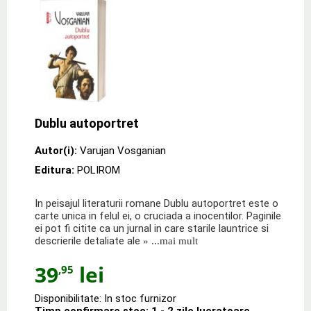
Dublu autoportret
Autor(i):
Varujan Vosganian
Editura:
POLIROM
In peisajul literaturii romane Dublu autoportret este o
carte unica in felul ei, o cruciada a inocentilor. Paginile
ei pot fi citite ca un jurnal in care starile launtrice si
descrierile detaliate ale
» ...mai mult
39
lei
,95
Disponibilitate: In stoc furnizor
Timp confirmare stoc: 1 - 2 zile lucratoare