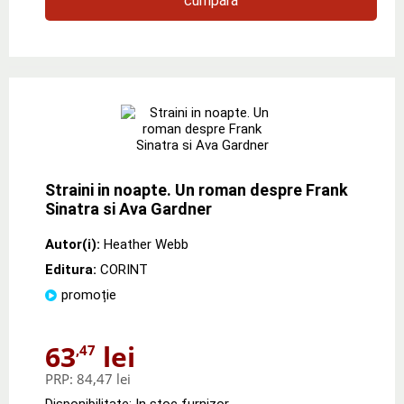
cumpără
Straini in noapte. Un roman despre Frank
Sinatra si Ava Gardner
Autor(i):
Heather Webb
Editura:
CORINT
promoție
63
lei
,47
PRP:
84,47 lei
Disponibilitate: In stoc furnizor