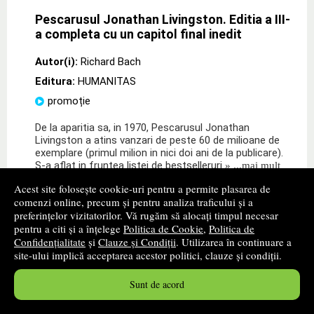
Pescarusul Jonathan Livingston. Editia a III-
a completa cu un capitol final inedit
Autor(i):
Richard Bach
Editura:
HUMANITAS
promoție
De la aparitia sa, in 1970, Pescarusul Jonathan
Livingston a atins vanzari de peste 60 de milioane de
exemplare (primul milion in nici doi ani de la publicare).
S-a aflat in fruntea listei de bestselleruri
» ...mai mult
Acest site folosește cookie-uri pentru a permite plasarea de
29
lei
,06
comenzi online, precum și pentru analiza traficului și a
preferințelor vizitatorilor. Vă rugăm să alocați timpul necesar
PRP:
32,61 lei
pentru a citi și a înțelege
Politica de Cookie
,
Politica de
Disponibilitate: In stoc furnizor
Confidențialitate
și
Clauze și Condiții
. Utilizarea în continuare a
Timp confirmare stoc: 1 - 2 zile lucratoare
site-ului implică acceptarea acestor politici, clauze și condiții.
cumpără
Sunt de acord