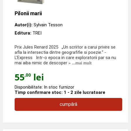
Pilonii marii
Autor(i):
Sylvain Tesson
Editura:
TREI
Prix Jules Renard 2025 „Un scriitor a carui privire se
afla la intersectia dintre geografifie si poezie.“ -
L’Express Intr-o epoca in care exploratorii par sa nu
mai aiba nimic de descoper
» ...mai mult
55
lei
,00
Disponibilitate: In stoc furnizor
Timp confirmare stoc: 1 - 2 zile lucratoare
cumpără