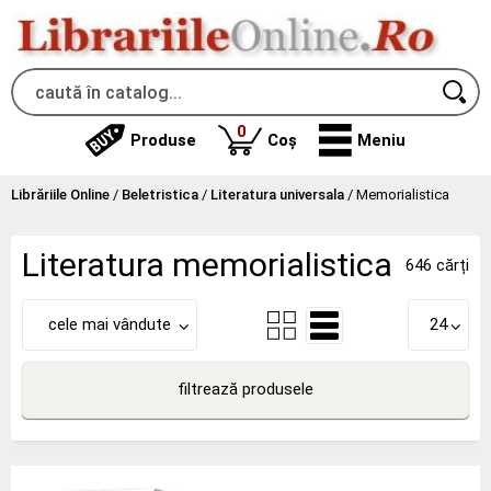
produse
0
Produse
Coș
Meniu
Librăriile Online
/
Beletristica
/
Literatura universala
/
Memorialistica
Literatura memorialistica
646 cărți
cele mai vândute
24
filtrează produsele