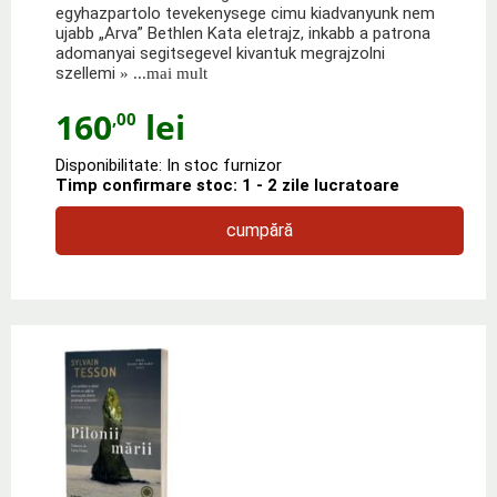
egyhazpartolo tevekenysege cimu kiadvanyunk nem
ujabb „Arva” Bethlen Kata eletrajz, inkabb a patrona
adomanyai segitse­gevel kivantuk megrajzolni
szellemi
» ...mai mult
160
lei
,00
Disponibilitate: In stoc furnizor
Timp confirmare stoc: 1 - 2 zile lucratoare
cumpără