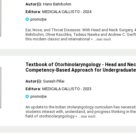
Autor(i):
Hans Behrbohm
Editura:
MEDICALA CALLISTO
- 2024
promoție
Ear, Nose, and Throat Diseases: With Head and Neck Surgery, 4
Behrbohm, Oliver Kaschke, Tadeus Nawka and Andrew C. Swift is
this modern classic and international
» ...mai mult
Textbook of Otorhinolaryngology - Head and Nec
Competency-Based Approach for Undergraduat
Autor(i):
Suresh Pillai
Editura:
MEDICALA CALLISTO
- 2023
promoție
An update to the Indian otolaryngology curriculum has necessi
students interact with, understand, and progress thinking in the
field of otorhinolaryngology
» ...mai mult