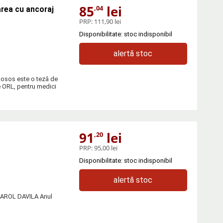
85
lei
,04
rea cu ancoraj
PRP:
111,90 lei
Disponibilitate: stoc indisponibil
alertă stoc
 osos este o tezǎ de
te ORL, pentru medici
91
lei
,20
PRP:
95,00 lei
Disponibilitate: stoc indisponibil
alertă stoc
a CAROL DAVILA Anul