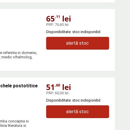
65
lei
,11
PRP:
76,60 lei
Disponibilitate: stoc indisponibil
alertă stoc
e referinta in domeniu,
it medic oftalmolog,
51
lei
,60
echele postotitice
PRP:
60,00 lei
Disponibilitate: stoc indisponibil
alertă stoc
himba conceptia si
nia literatura si