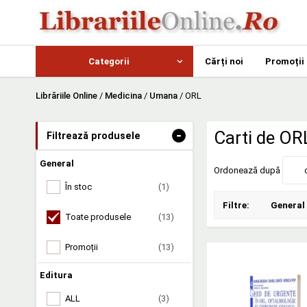
Categorii
Cărți noi
Promoții
Librăriile Online
/
Medicina
/
Umana
/
ORL
-
Carti de OR
Filtrează produsele
General
Ordonează după
În stoc
(1)
Filtre:
General
Toate produsele
(13)
Promoții
(13)
Editura
ALL
(3)