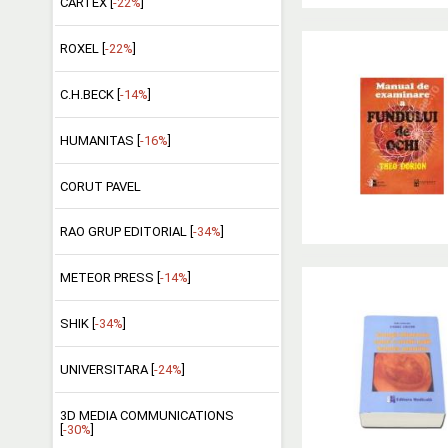
CARTEX [
-22%
]
ROXEL [
-22%
]
C.H.BECK [
-14%
]
HUMANITAS [
-16%
]
CORUT PAVEL
RAO GRUP EDITORIAL [
-34%
]
METEOR PRESS [
-14%
]
SHIK [
-34%
]
UNIVERSITARA [
-24%
]
3D MEDIA COMMUNICATIONS
[
-30%
]