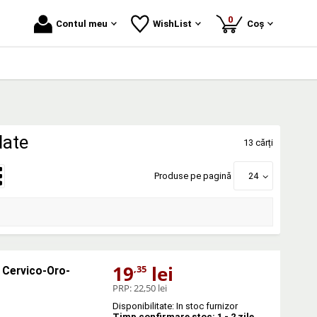
produse
0
Contul meu
WishList
Coș
date
13 cărți
Produse pe pagină
24
19
lei
,35
e Cervico-Oro-
PRP:
22,50 lei
Disponibilitate: In stoc furnizor
Timp confirmare stoc: 1 - 2 zile