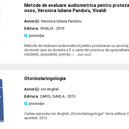
Metode de evaluare audiometrica pentru proteza
osos, Veronica Iuliana Panduru, Vivaldi
Autor(i):
Veronica Iuliana Panduru
Editura:
VIVALDI
- 2019
promoție
Metode de evaluare audiometricǎ pentru protezarea cu ancoraj
doctorat care se doreste a fi o carte din practica de specialita
rezidenti, specialisti, primari,
» ...mai mult
Otorinolaringologia
Autor(i):
Ion Anghel
Editura:
CAROL DAVILA
- 2013
promoție
Cartea autorului Ion Anghel „Otorinolaringologia" de la editur
aparitiei: 2013