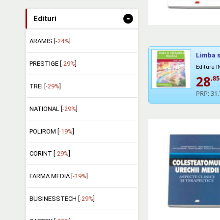
-
Edituri
ARAMIS [
-24%
]
Limba s
PRESTIGE [
-29%
]
Editura 
28
,85
TREI [
-29%
]
PRP:
31,
NATIONAL [
-29%
]
POLIROM [
-19%
]
CORINT [
-29%
]
FARMA MEDIA [
-19%
]
BUSINESSTECH [
-29%
]