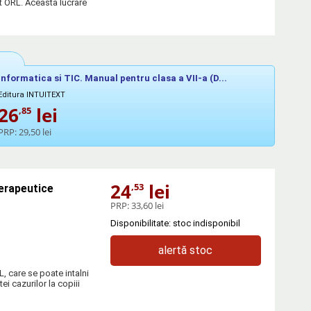
t ORL. Aceasta lucrare
Informatica si TIC. Manual pentru clasa a VII-a (D...
Editura INTUITEXT
26
lei
,85
PRP:
29,50 lei
24
lei
,53
terapeutice
PRP:
33,60 lei
Disponibilitate: stoc indisponibil
alertă stoc
, care se poate intalni
ei cazurilor la copiii