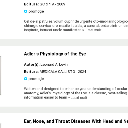
Editura:
SCRIPTA
- 2009
promoție
Cel de-al patrulea volum cuprinde urgente oto-rino-laringologic
chirurgie cervico-oro-maxilo-faciala, a caror abordare intr-un s
inspirata, intrucat unele manifestari
» ...mai mult
Adler s Physiology of the Eye
Autor(i):
Leonard A. Levin
Editura:
MEDICALA CALLISTO
- 2024
promoție
Written and designed to enhance your understanding of ocular f
anatomy, Adler's Physiology of the Eye is a classic, best-selling 
information easier to learn
» ...mai mult
Ear, Nose, and Throat Diseases With Head and N