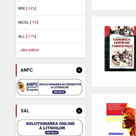
MIX [
-24%
]
NICOL [
-9%
]
ALL [
-27%
]
...alte edituri
-
ANPC
-
SAL