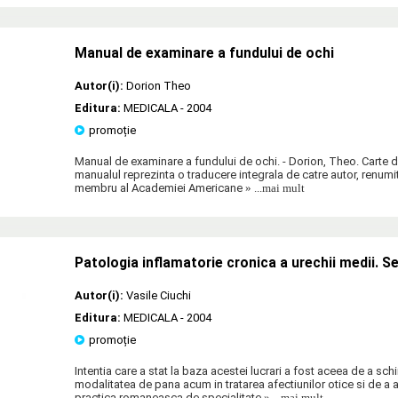
Manual de examinare a fundului de ochi
Autor(i):
Dorion Theo
Editura:
MEDICALA
- 2004
promoție
Manual de examinare a fundului de ochi. - Dorion, Theo. Carte d
manualul reprezinta o traducere integrala de catre autor, renum
membru al Academiei Americane
» ...mai mult
Patologia inflamatorie cronica a urechii medii. S
Autor(i):
Vasile Ciuchi
Editura:
MEDICALA
- 2004
promoție
Intentia care a stat la baza acestei lucrari a fost aceea de a sc
modalitatea de pana acum in tratarea afectiunilor otice si de a ali
practica romaneasca de specialitate
» ...mai mult