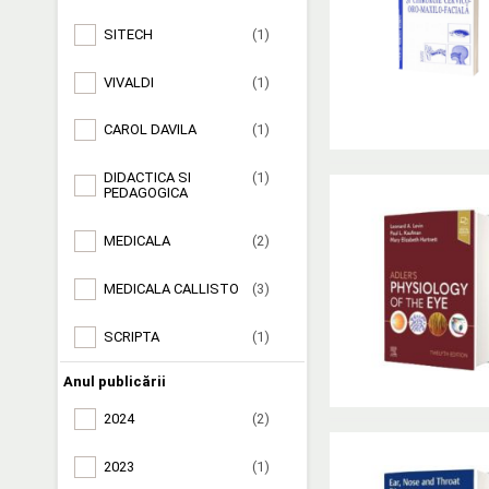
SITECH
(1)
VIVALDI
(1)
CAROL DAVILA
(1)
DIDACTICA SI
(1)
PEDAGOGICA
MEDICALA
(2)
MEDICALA CALLISTO
(3)
SCRIPTA
(1)
Anul publicării
2024
(2)
2023
(1)