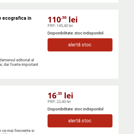
110
lei
,50
 ecografica in
PRP:
145,40 lei
Disponibilitate: stoc indisponibil
alertă stoc
ersul editorial al
ar, dar foarte important
16
lei
,35
PRP:
22,40 lei
Disponibilitate: stoc indisponibil
alertă stoc
n ce mai frecvente si