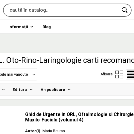
Informații
Blog
L. Oto-Rino-Laringologie carti recoman
Afișare:
cele mai vândute
Editura
An publicare
Ghid de Urgente in ORL, Oftalmologie si Chirurgi
Maxilo-Faciala (volumul 4)
Autor(i):
Maria Beuran