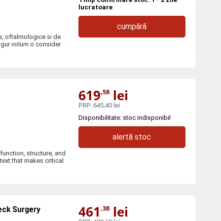
lucratoare
cumpără
e, oftalmologice si de
ingur volum o consider
619
lei
,58
PRP:
645,40 lei
Disponibilitate: stoc indisponibil
alertă stoc
unction, structure, and
text that makes critical
461
lei
,38
eck Surgery