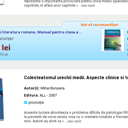
reprezinta o importanta provocare pentru orice medic specialis
cuprinde, in afara unor capitole
» ...mai mult
Noi vă recomandăm!
i literatura romana. Manual pentru clasa a ...
INTUITEXT
lei
70 lei
Colesteatomul urechii medii. Aspecte clinice si 
Autor(i):
Mihai Buruiana
Editura:
ALL
- 2007
promoție
Aceasta lucrare abordeaza o problema dificila de patologie ORL
la pacientii de orice varsta, insa cu o crestere notabila a frecvent
mici. Autorii au dorit sa
» ...mai mult