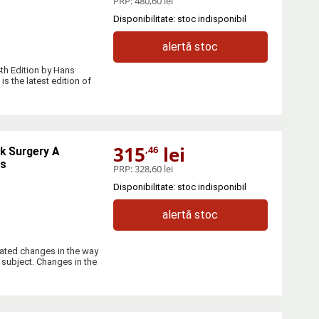
PRP:
480,60 lei
Disponibilitate: stoc indisponibil
alertă stoc
th Edition by Hans
 the latest edition of
315
lei
,46
k Surgery A
es
PRP:
328,60 lei
Disponibilitate: stoc indisponibil
alertă stoc
tated changes in the way
 subject. Changes in the