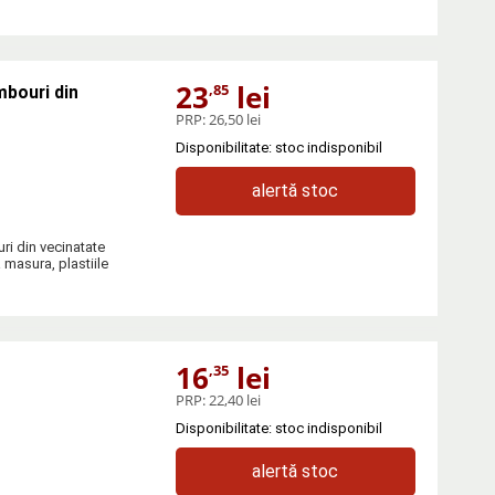
23
lei
,85
mbouri din
PRP:
26,50 lei
Disponibilitate: stoc indisponibil
alertă stoc
ri din vecinatate
 masura, plastiile
16
lei
,35
PRP:
22,40 lei
Disponibilitate: stoc indisponibil
alertă stoc