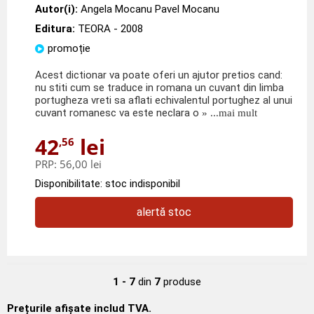
Autor(i):
Angela Mocanu Pavel Mocanu
Editura:
TEORA
- 2008
promoție
Acest dictionar va poate oferi un ajutor pretios cand:
nu stiti cum se traduce in romana un cuvant din limba
portugheza vreti sa aflati echivalentul portughez al unui
cuvant romanesc va este neclara o
» ...mai mult
42
lei
,56
PRP:
56,00 lei
Disponibilitate: stoc indisponibil
alertă stoc
1 - 7
din
7
produse
Prețurile afișate includ TVA.