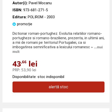
Autor(i):
Pavel Mocanu
ISBN:
973-681-271-5
Editura:
POLIROM
- 2003
promoție
Dictionar roman-portughez. Evolutia relatiilor romano-
portugheze si romano-braziliene, prezenta, in ultimii ani,
a mii de romani pe teritoriul Portugaliei, ca si
imbogatirea semnificativa a lexicului romanesc
» ...mai
mult
43
lei
,66
PRP:
53,90 lei
Disponibilitate: stoc indisponibil
alertă stoc