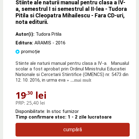
Stiinte ale naturii manual pentru clasa a IV-
a, semestrul I si semestrul al II-lea - Tudora
Pitila si Cleopatra Mihailescu - Fara CD-uri,
nota editurii.
Autor(i):
Tudora Pitila
Editura:
ARAMIS
- 2016
promoție
Stiinte ale naturii manual pentru clasa a IV-a. Manualul
scolar a fost aprobat prin Ordinul Ministrului Educatiei
Nationale si Cercetarii Stiintifice (OMENCS) nr. 5473 din
12. 10. 2016, in urma eva
» ...mai mult
19
lei
,30
PRP:
25,40 lei
Disponibilitate: In stoc furnizor
Timp confirmare stoc: 1 - 2 zile lucratoare
cumpără