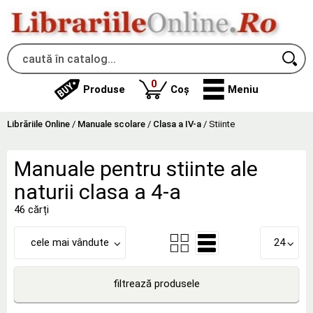
produse
0
Produse
Coș
Meniu
Librăriile Online
/
Manuale scolare
/
Clasa a IV-a
/
Stiinte
Manuale pentru stiinte ale
naturii clasa a 4-a
46 cărți
cele mai vândute
24
filtrează produsele