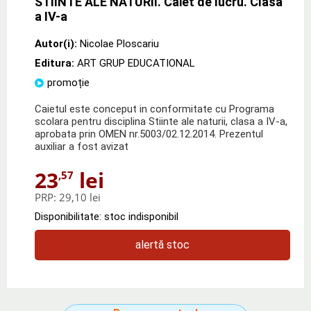
STIINTE ALE NATURII. Caiet de lucru. Clasa
a IV-a
Autor(i):
Nicolae Ploscariu
Editura:
ART GRUP EDUCATIONAL
promoție
Caietul este conceput in conformitate cu Programa
scolara pentru disciplina Stiinte ale naturii, clasa a IV-a,
aprobata prin OMEN nr.5003/02.12.2014. Prezentul
auxiliar a fost avizat
23
lei
,57
PRP:
29,10 lei
Disponibilitate: stoc indisponibil
alertă stoc