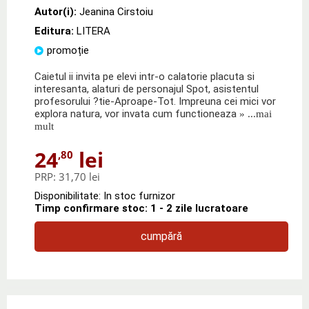
Autor(i):
Jeanina Cirstoiu
Editura:
LITERA
promoție
Caietul ii invita pe elevi intr-o calatorie placuta si
interesanta, alaturi de personajul Spot, asistentul
profesorului ?tie-Aproape-Tot. Impreuna cei mici vor
explora natura, vor invata cum functioneaza
» ...mai
mult
24
lei
,80
PRP:
31,70 lei
Disponibilitate: In stoc furnizor
Timp confirmare stoc: 1 - 2 zile lucratoare
cumpără