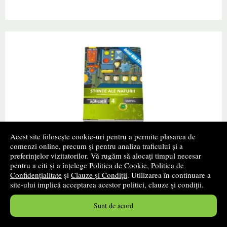
Acest site folosește cookie-uri pentru a permite plasarea de
Științe ale naturii, caiet de aplicații, clasa a
comenzi online, precum și pentru analiza traficului și a
IV-a
preferințelor vizitatorilor. Vă rugăm să alocați timpul necesar
pentru a citi și a înțelege
Politica de Cookie
,
Politica de
Confidențialitate
și
Clauze și Condiții
. Utilizarea în continuare a
Autor(i):
Ioana Campean
site-ului implică acceptarea acestor politici, clauze și condiții.
Editura:
SINAPSIS
- 2016
promoție
Sunt de acord
Cartea autorului Ioana Campean „Științe ale naturii,