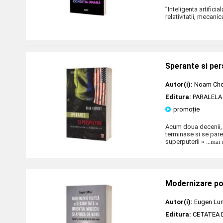
”Inteligenta artific
relativitatii, mecani
Sperante si per
Autor(i):
Noam Ch
Editura:
PARALELA
promoție
Acum doua decenii, 
terminase si se pare
superputerii
» ...mai
Modernizare poli
Autor(i):
Eugen Lu
Editura:
CETATEA 