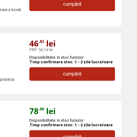
cumpără
care a lucrat
46
lei
,82
PRP:
58,14 lei
Disponibilitate: In stoc furnizor
Timp confirmare stoc: 1 - 2 zile lucratoare
cumpără
 practica
78
lei
,00
Disponibilitate: In stoc furnizor
Timp confirmare stoc: 1 - 2 zile lucratoare
cumpără