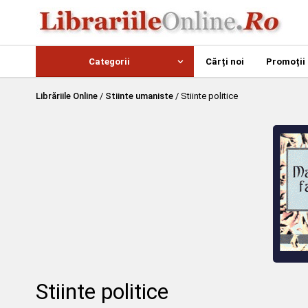
Categorii
Cărți noi
Promoții
Librăriile Online
/
Stiinte umaniste
/
Stiinte politice
Stiinte politice