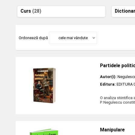
Curs
(28)
Dictiona
Ordonează după
cele mai vândute
Partidele politi
Autor(i):
Negulescu
Editura:
EDITURA
O analiza stiintifica
P. Negulescu constit
Manipulare