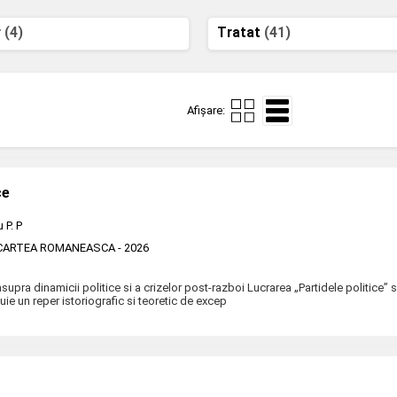
r
(4)
Tratat
(41)
Afișare:
ce
 P. P
 CARTEA ROMANEASCA
- 2026
 asupra dinamicii politice si a crizelor post-razboi Lucrarea „Partidele politice”
uie un reper istoriografic si teoretic de excep