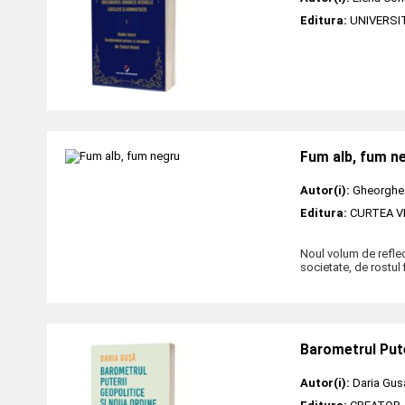
Editura:
UNIVERSI
Fum alb, fum n
Autor(i):
Gheorghe
Editura:
CURTEA V
Noul volum de reflec
societate, de rostul 
Barometrul Pute
Autor(i):
Daria Gus