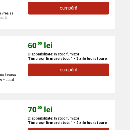
cumpără
e vrea sa
 mult
60
lei
,00
Disponibilitate: In stoc furnizor
Timp confirmare stoc: 1 - 2 zile lucratoare
cumpără
oua lumina
de
» ...mai
70
lei
,00
Disponibilitate: In stoc furnizor
Timp confirmare stoc: 1 - 2 zile lucratoare