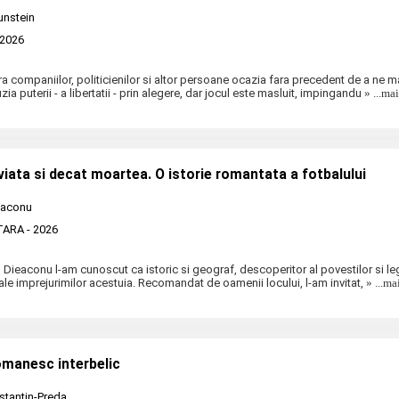
unstein
 2026
ra companiilor, politicienilor si altor persoane ocazia fara precedent de a ne m
zia puterii - a libertatii - prin alegere, dar jocul este masluit, impingandu
» ...ma
viata si decat moartea. O istorie romantata a fotbalului
eaconu
TARA
- 2026
 Dieaconu l-am cunoscut ca istoric si geograf, descoperitor al povestilor si l
ale imprejurimilor acestuia. Recomandat de oamenii locului, l-am invitat,
» ...ma
omanesc interbelic
stantin-Preda