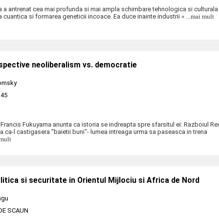
iala a antrenat cea mai profunda si mai ampla schimbare tehnologica si culturala 
ca cuantica si formarea geneticii incoace. Ea duce inainte industrii
» ...mai mult
spective neoliberalism vs. democratie
omsky
 45
Francis Fukuyama anunta ca istoria se indreapta spre sfarsitul ei: Razboiul Re
a ca-l castigasera "baietii buni"- lumea intreaga urma sa paseasca in trena
 mult
tica si securitate in Orientul Mijlociu si Africa de Nord
ngu
DE SCAUN