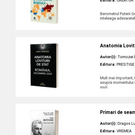
Editura:
CREATOR
Barometrul Puterii G
inteleaga adevaratele
Anatomia Lovit
Autor(i):
Tomozei 
Editura:
PRESTIGE
Mult mai important,
asupra momentului 6
mult
Primari de seam
Autor(i):
Dragos Lu
Editura:
VREMEA