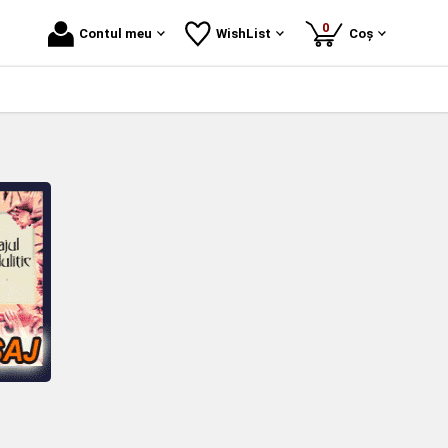
produse
0
Contul meu
WishList
Coș