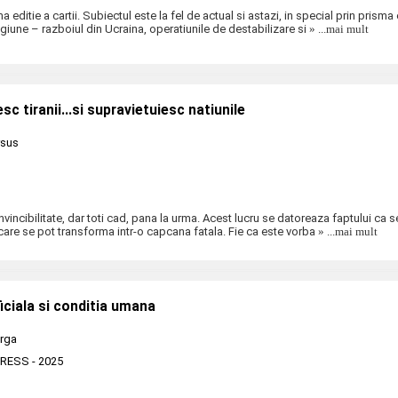
a editie a cartii. Subiectul este la fel de actual si astazi, in special prin prisma 
giune – razboiul din Ucraina, operatiunile de destabilizare si
» ...mai mult
c tiranii...si supravietuiesc natiunile
rsus
nvincibilitate, dar toti cad, pana la urma. Acest lucru se datoreaza faptului ca 
e care se pot transforma intr-o capcana fatala. Fie ca este vorba
» ...mai mult
ficiala si conditia umana
rga
PRESS
- 2025