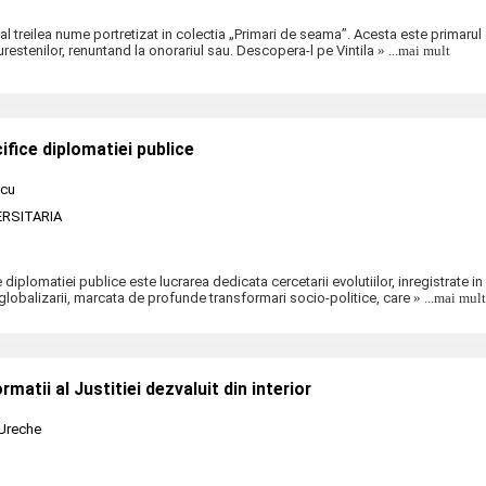
 al treilea nume portretizat in colectia „Primari de seama”. Acesta este primarul 
urestenilor, renuntand la onorariul sau. Descopera-l pe Vintila
» ...mai mult
ifice diplomatiei publice
icu
ERSITARIA
diplomatiei publice este lucrarea dedicata cercetarii evolutiilor, inregistrate in
globalizarii, marcata de profunde transformari socio-politice, care
» ...mai mult
ormatii al Justitiei dezvaluit din interior
 Ureche