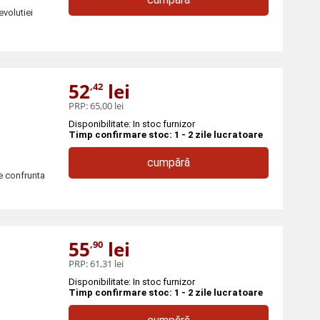
evolutiei
52
lei
,42
PRP:
65,00 lei
Disponibilitate: In stoc furnizor
Timp confirmare stoc: 1 - 2 zile lucratoare
cumpără
se confrunta
55
lei
,90
PRP:
61,31 lei
Disponibilitate: In stoc furnizor
Timp confirmare stoc: 1 - 2 zile lucratoare