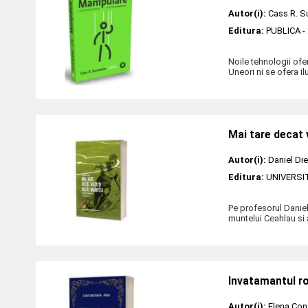
Autor(i):
Cass R. S
Editura:
PUBLICA
-
Noile tehnologii ofe
Uneori ni se ofera ilu
Mai tare decat 
Autor(i):
Daniel Di
Editura:
UNIVERSI
Pe profesorul Daniel
muntelui Ceahlau si 
Invatamantul r
Autor(i):
Elena Con