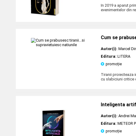
In 2019 a aparut prim
evenimentelor din re
Cum se prabuses
Autor(i):
Marcel Di
Editura:
LITERA
promoție
Tiranii proiecteaza i
cu slabiciuni critic
Inteligenta arti
Autor(i):
Andrei Ma
Editura:
METEOR 
promoție