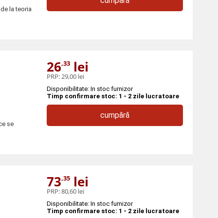
cumpără
de la teoria
26
lei
,33
PRP:
29,00 lei
Disponibilitate: In stoc furnizor
Timp confirmare stoc: 1 - 2 zile lucratoare
cumpără
ce se
73
lei
,35
PRP:
80,60 lei
Disponibilitate: In stoc furnizor
Timp confirmare stoc: 1 - 2 zile lucratoare