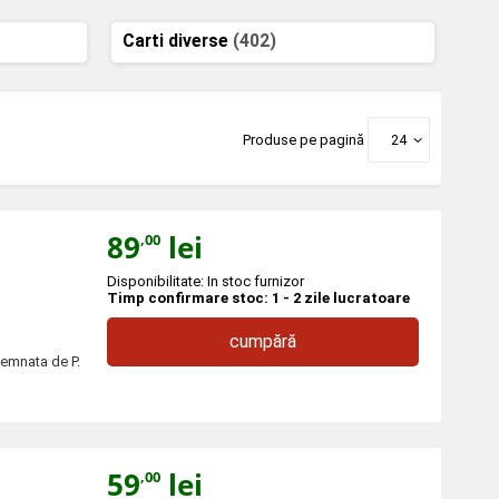
Carti diverse
(402)
Produse pe pagină
24
89
lei
,00
Disponibilitate: In stoc furnizor
Timp confirmare stoc: 1 - 2 zile lucratoare
cumpără
 semnata de P.
59
lei
,00