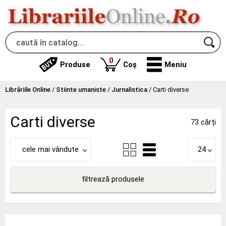
produse
0
Produse
Coș
Meniu
Librăriile Online
/
Stiinte umaniste
/
Jurnalistica
/
Carti diverse
Carti diverse
73 cărți
cele mai vândute
24
filtrează produsele