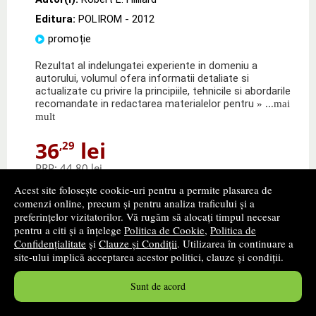
Editura:
POLIROM
- 2012
promoție
Rezultat al indelungatei experiente in domeniu a
autorului, volumul ofera informatii detaliate si
actualizate cu privire la principiile, tehnicile si abordarile
recomandate in redactarea materialelor pentru
» ...mai
mult
36
lei
,29
PRP:
44,80 lei
Disponibilitate: stoc indisponibil
Acest site folosește cookie-uri pentru a permite plasarea de
comenzi online, precum și pentru analiza traficului și a
alertă stoc
preferințelor vizitatorilor. Vă rugăm să alocați timpul necesar
pentru a citi și a înțelege
Politica de Cookie
,
Politica de
Confidențialitate
și
Clauze și Condiții
. Utilizarea în continuare a
site-ului implică acceptarea acestor politici, clauze și condiții.
Sunt de acord