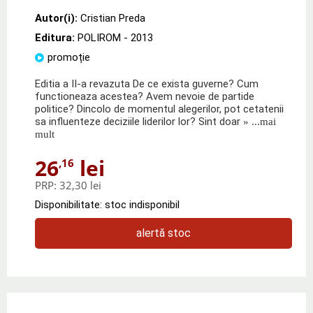
Autor(i):
Cristian Preda
Editura:
POLIROM
- 2013
promoție
Editia a II-a revazuta De ce exista guverne? Cum
functioneaza acestea? Avem nevoie de partide
politice? Dincolo de momentul alegerilor, pot cetatenii
sa influenteze deciziile liderilor lor? Sint doar
» ...mai
mult
26
lei
,16
PRP:
32,30 lei
Disponibilitate: stoc indisponibil
alertă stoc