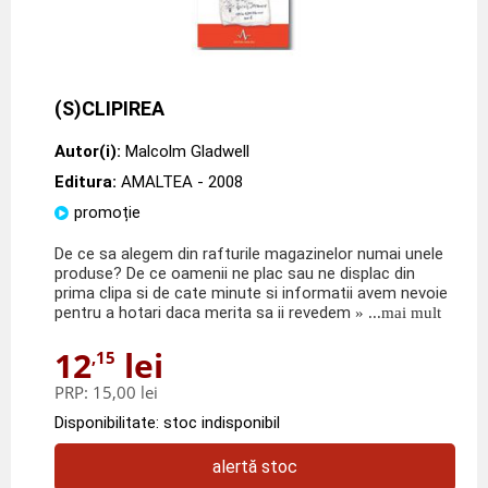
(S)CLIPIREA
Autor(i):
Malcolm Gladwell
Editura:
AMALTEA
- 2008
promoție
De ce sa alegem din rafturile magazinelor numai unele
produse? De ce oamenii ne plac sau ne displac din
prima clipa si de cate minute si informatii avem nevoie
pentru a hotari daca merita sa ii revedem
» ...mai mult
12
lei
,15
PRP:
15,00 lei
Disponibilitate: stoc indisponibil
alertă stoc