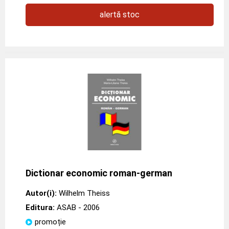
alertă stoc
Dictionar economic roman-german
Autor(i):
Wilhelm Theiss
Editura:
ASAB
- 2006
promoție