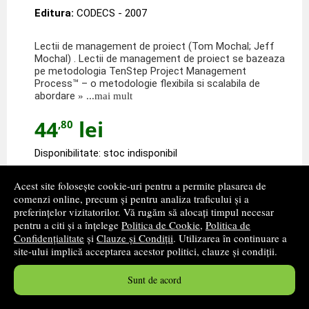
Editura:
CODECS
- 2007
Lectii de management de proiect (Tom Mochal; Jeff
Mochal) . Lectii de management de proiect se bazeaza
pe metodologia TenStep Project Management
Process™ – o metodologie flexibila si scalabila de
abordare
» ...mai mult
44
lei
,80
Disponibilitate: stoc indisponibil
alertă stoc
Acest site folosește cookie-uri pentru a permite plasarea de
comenzi online, precum și pentru analiza traficului și a
preferințelor vizitatorilor. Vă rugăm să alocați timpul necesar
pentru a citi și a înțelege
Politica de Cookie
,
Politica de
Confidențialitate
și
Clauze și Condiții
. Utilizarea în continuare a
site-ului implică acceptarea acestor politici, clauze și condiții.
Sunt de acord