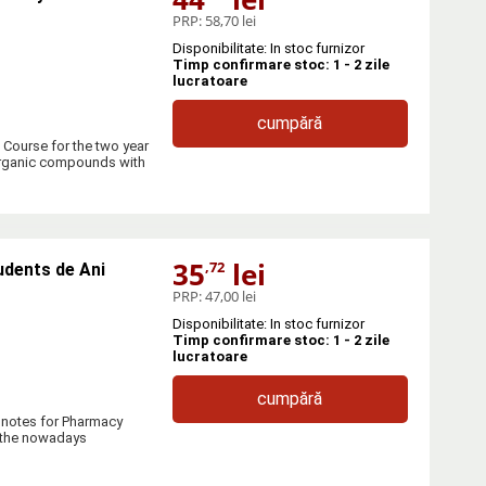
PRP:
58,70 lei
Disponibilitate: In stoc furnizor
Timp confirmare stoc: 1 - 2 zile
lucratoare
cumpără
. Course for the two year
 Organic compounds with
35
lei
,72
udents de Ani
PRP:
47,00 lei
Disponibilitate: In stoc furnizor
Timp confirmare stoc: 1 - 2 zile
lucratoare
cumpără
 notes for Pharmacy
o the nowadays