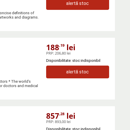
alertă stoc
ncise definitions of
 artworks and diagrams.
188
lei
,19
PRP:
206,80 lei
Disponibilitate: stoc indisponibil
alertă stoc
ctors * The world's
ior doctors and medical
857
lei
,28
PRP:
893,00 lei
Disponibilitate: stoc indisponibil