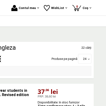
produse
0
Contul meu
WishList
Coș
ngleza
22 cărți
Produse pe pagină
24
37
lei
,06
year students in
. Revised edition
PRP:
38,60 lei
Disponibilitate: In stoc furnizor
Timp confirmare stoc: 1 - 2 zile