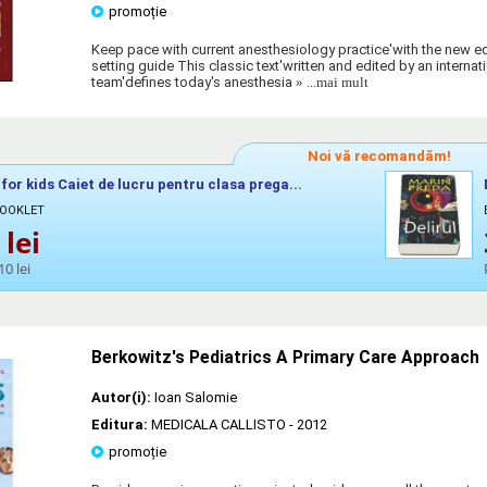
promoție
Keep pace with current anesthesiology practice'with the new edi
setting guide This classic text'written and edited by an interna
team'defines today's anesthesia
» ...mai mult
Noi vă recomandăm!
 for kids Caiet de lucru pentru clasa prega...
BOOKLET
lei
10 lei
Berkowitz's Pediatrics A Primary Care Approach
Autor(i):
Ioan Salomie
Editura:
MEDICALA CALLISTO
- 2012
promoție