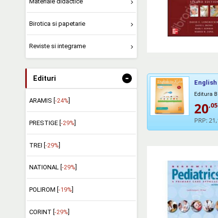
Materiale didactice
Birotica si papetarie
Reviste si integrame
-
Edituri
English
Editura 
ARAMIS [
-24%
]
20
,05
PRP:
21,
PRESTIGE [
-29%
]
TREI [
-29%
]
NATIONAL [
-29%
]
POLIROM [
-19%
]
CORINT [
-29%
]