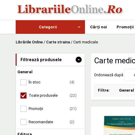
Categorii
Cărți noi
Promoții
Librăriile Online
/
Carte straina
/
Carti medicale
-
Carte medic
Filtrează produsele
General
Ordonează după
În stoc
(4)
Filtre:
General
Toate produsele
(22)
Promoții
(21)
Recomandate
(2)
Editura