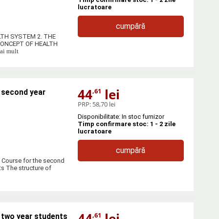
lucratoare
cumpără
ALTH SYSTEM 2. THE
CONCEPT OF HEALTH
mai mult
44
lei
,61
e second year
PRP:
58,70 lei
Disponibilitate: In stoc furnizor
Timp confirmare stoc: 1 - 2 zile
lucratoare
cumpără
. Course for the second
ts The structure of
44
lei
,61
e two year students