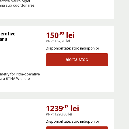
ractica Neurologiei
română sub coordonarea
150
lei
,93
perative
canu
PRP:
167,70 lei
Disponibilitate: stoc indisponibil
alertă stoc
etry for intra-operative
tura ETNA With the
1239
lei
,17
PRP:
1290,80 lei
Disponibilitate: stoc indisponibil