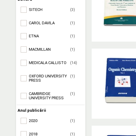
SITECH
(3)
CAROL DAVILA
(1)
ETNA
(1)
MACMILLAN
(1)
MEDICALA CALLISTO
(14)
OXFORD UNIVERSITY
(1)
PRESS
CAMBRIDGE
(1)
UNIVERSITY PRESS
Anul publicării
2020
(1)
2018
(1)