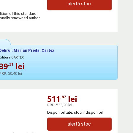
alertă stoc
tion of this standard-
tionally renowned author
Delirul, Marian Preda, Cartex
Editura CARTEX
39
lei
,31
PRP:
50,40 lei
511
lei
,87
PRP:
533,20 lei
Disponibilitate: stoc indisponibil
alertă stoc