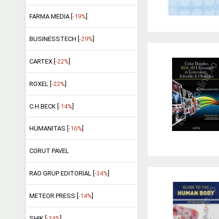
FARMA MEDIA [
-19%
]
BUSINESSTECH [
-29%
]
CARTEX [
-22%
]
ROXEL [
-22%
]
C.H.BECK [
-14%
]
HUMANITAS [
-16%
]
CORUT PAVEL
RAO GRUP EDITORIAL [
-34%
]
METEOR PRESS [
-14%
]
SHIK [
-34%
]