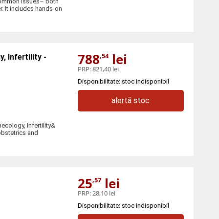
 common issues– both
r. It includes hands-on
788
lei
,54
 Infertility -
PRP:
821,40 lei
Disponibilitate: stoc indisponibil
alertă stoc
cology, Infertility&
obstetrics and
25
lei
,57
PRP:
28,10 lei
Disponibilitate: stoc indisponibil