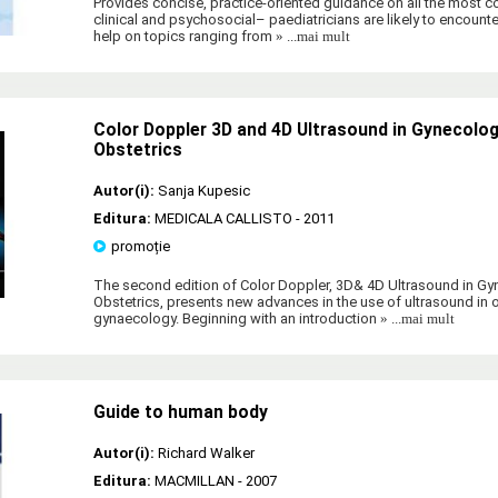
Provides concise, practice-oriented guidance on all the most
clinical and psychosocial– paediatricians are likely to encounte
help on topics ranging from
» ...mai mult
Color Doppler 3D and 4D Ultrasound in Gynecology,
Obstetrics
Autor(i):
Sanja Kupesic
Editura:
MEDICALA CALLISTO
- 2011
promoție
The second edition of Color Doppler, 3D& 4D Ultrasound in Gyne
Obstetrics, presents new advances in the use of ultrasound in 
gynaecology. Beginning with an introduction
» ...mai mult
Guide to human body
Autor(i):
Richard Walker
Editura:
MACMILLAN
- 2007