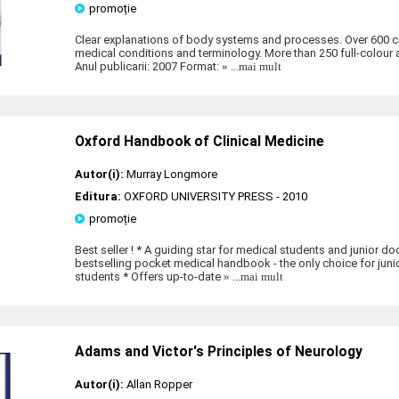
promoție
Clear explanations of body systems and processes. Over 600 co
medical conditions and terminology. More than 250 full-colour
Anul publicarii: 2007 Format:
» ...mai mult
Oxford Handbook of Clinical Medicine
Autor(i):
Murray Longmore
Editura:
OXFORD UNIVERSITY PRESS
- 2010
promoție
Best seller ! * A guiding star for medical students and junior do
bestselling pocket medical handbook - the only choice for jun
students * Offers up-to-date
» ...mai mult
Adams and Victor's Principles of Neurology
Autor(i):
Allan Ropper