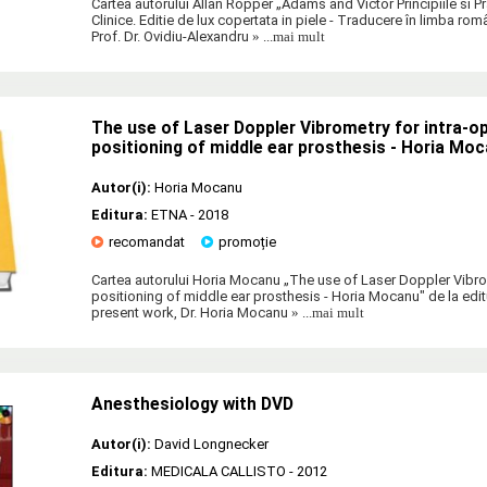
Cartea autorului Allan Ropper „Adams and Victor Principiile si P
Clinice. Editie de lux copertata in piele - Traducere în limba 
Prof. Dr. Ovidiu-Alexandru
» ...mai mult
The use of Laser Doppler Vibrometry for intra-o
positioning of middle ear prosthesis - Horia Mo
Autor(i):
Horia Mocanu
Editura:
ETNA
- 2018
recomandat
promoție
Cartea autorului Horia Mocanu „The use of Laser Doppler Vibrom
positioning of middle ear prosthesis - Horia Mocanu" de la edi
present work, Dr. Horia Mocanu
» ...mai mult
Anesthesiology with DVD
Autor(i):
David Longnecker
Editura:
MEDICALA CALLISTO
- 2012