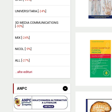
UNIVERSITARA [
-24%
]
3D MEDIA COMMUNICATIONS
[
-30%
]
MIX [
-24%
]
NICOL [
-9%
]
ALL [
-27%
]
...alte edituri
-
ANPC