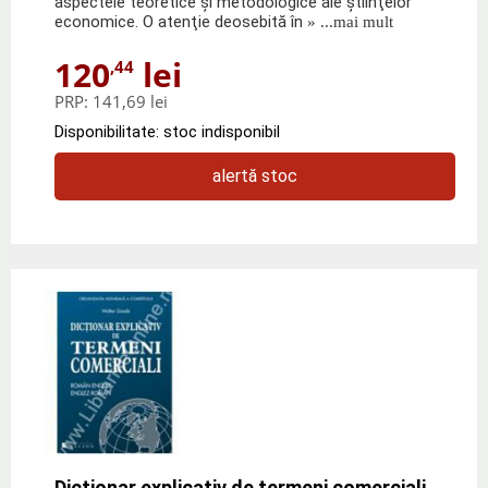
aspectele teoretice şi metodologice ale ştiinţelor
economice. O atenţie deosebită în
» ...mai mult
120
lei
,44
PRP:
141,69 lei
Disponibilitate: stoc indisponibil
alertă stoc
Dicţionar explicativ de termeni comerciali