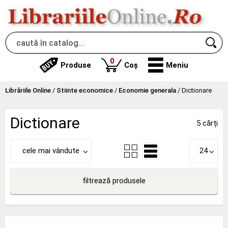
produse
0
Produse
Coș
Meniu
Librăriile Online
/
Stiinte economice
/
Economie generala
/
Dictionare
Dictionare
5 cărți
cele mai vândute
24
filtrează produsele