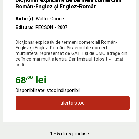
Român-Englez şi Englez-Român
Autor(i):
Walter Goode
Editura:
IRECSON
- 2007
Dicţionar explicativ de termeni comerciali Român-
Englez şi Englez-Român. Sistemul de comerţ
multilateral reprezentat de GATT şi de OMC atrage din
ce în ce mai mult atenţia. Dar limbajul folosit
» ...mai
mult
68
lei
,00
Disponibilitate: stoc indisponibil
alertă stoc
1 - 5
din
5
produse