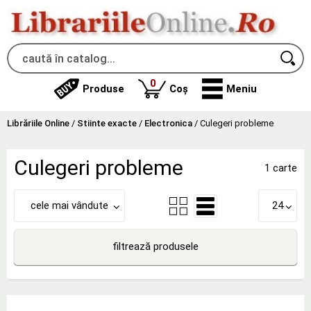
produse
0
Produse
Coș
Meniu
Librăriile Online
/
Stiinte exacte
/
Electronica
/
Culegeri probleme
Culegeri probleme
1 carte
cele mai vândute
24
filtrează produsele