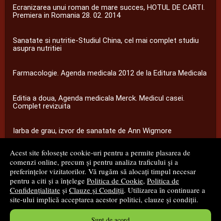
Ecranizarea unui roman de mare succes, HOTUL DE CARTI.
Premiera in Romania 28. 02. 2014
Sanatate si nutritie-Studiul China, cel mai complet studiu
asupra nutritiei
Farmacologie. Agenda medicala 2012 de la Editura Medicala
Editia a doua, Agenda medicala Merck. Medicul casei.
Complet revizuita
Iarba de grau, izvor de sanatate de Ann Wigmore
Acest site folosește cookie-uri pentru a permite plasarea de
...toate știrile
comenzi online, precum și pentru analiza traficului și a
preferințelor vizitatorilor. Vă rugăm să alocați timpul necesar
pentru a citi și a înțelege
Politica de Cookie
,
Politica de
© 2008 - 2026
S.C. M.G. Net Distribution S.R.L.
Confidențialitate
și
Clauze și Condiții
. Utilizarea în continuare a
site-ului implică acceptarea acestor politici, clauze și condiții.
Magazin online
creat de
Vital Soft
Sunt de acord