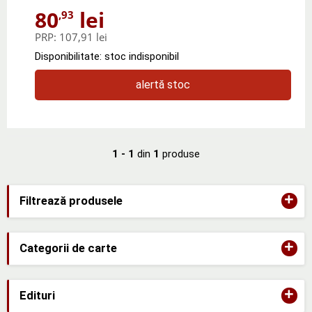
80
lei
,93
PRP:
107,91 lei
Disponibilitate: stoc indisponibil
alertă stoc
1 - 1
din
1
produse
+
Filtrează produsele
+
Categorii de carte
+
Edituri