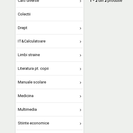
1 - 2
din
2
produse
Carti diverse
Colectii
Drept
IT&Calculatoare
Limbi straine
Literatura pt. copii
Manuale scolare
Medicina
Multimedia
Stiinte economice