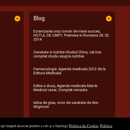
-
-
Blog
Ecranizarea unui roman de mare succes,
HOTUL DE CARTI. Premiera in Romania 28. 02.
2014
Sanatate si nutritie-Studiul China, cel mai
complet studiu asupra nutritiei
Farmacologie. Agenda medicala 2012 de la
Editura Medicala
Editia a doua, Agenda medicala Merck.
Medicul casei. Complet revizuita
Iarba de grau, izvor de sanatate de Ann
Wigmore
...toate știrile
ați timpul necesar pentru a citi și a înțelege
Politica de Cookie
,
Politica