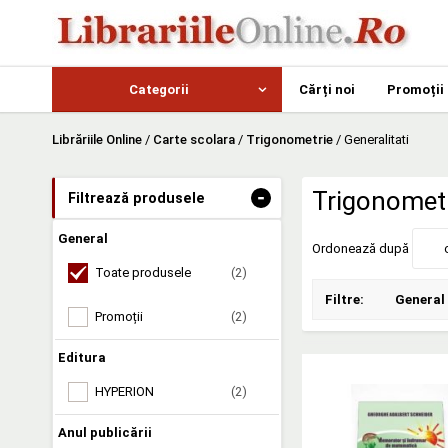
Categorii
Cărți noi
Promoții
Librăriile Online
/
Carte scolara
/
Trigonometrie
/
Generalitati
-
Trigonomet
Filtrează produsele
General
Ordonează după
Toate produsele
(2)
Filtre:
General
Promoții
(2)
Editura
HYPERION
(2)
Anul publicării