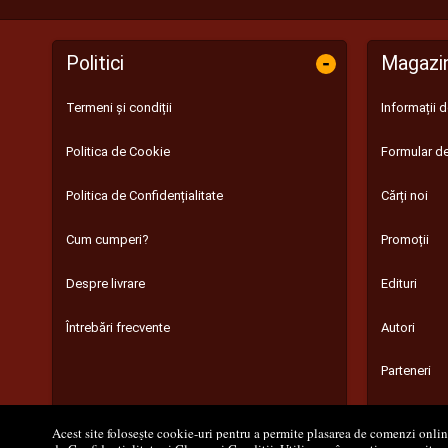
-
Politici
Magazi
Termeni și condiții
Informații 
Politica de Cookie
Formular de
Politica de Confidențialitate
Cărți noi
Cum cumperi?
Promoții
Despre livrare
Edituri
Întrebări frecvente
Autori
Parteneri
Acest site folosește cookie-uri pentru a permite plasarea de comenzi online,