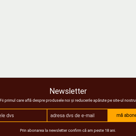
Newsletter
Fii primul care află despre produsele noi și reducerile apărute pe site-ul nostru
mă abon
Prin abonarea la newsletter confirm că am peste 18 ani.