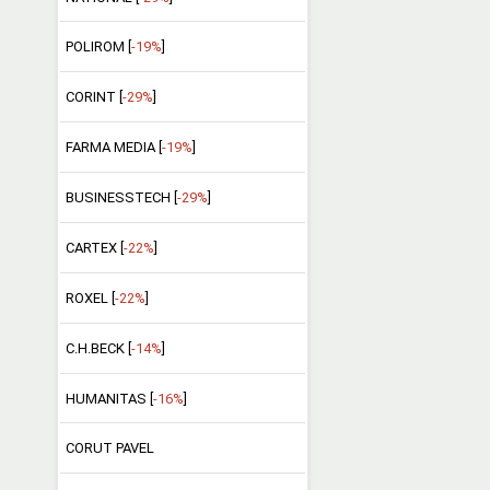
POLIROM [
-19%
]
CORINT [
-29%
]
FARMA MEDIA [
-19%
]
BUSINESSTECH [
-29%
]
CARTEX [
-22%
]
ROXEL [
-22%
]
C.H.BECK [
-14%
]
HUMANITAS [
-16%
]
CORUT PAVEL