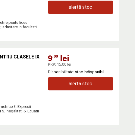
alertă stoc
trie pentu liceu
; admitere in facultati
9
lei
,00
NTRU CLASELE IX-
PRP:
15,00 lei
Disponibilitate: stoc indisponibil
alertă stoc
ometrice 3. Expresii
5. Inegalitati 6. Ecuatii