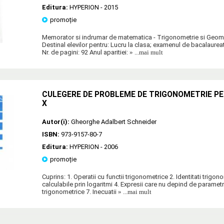
Editura:
HYPERION
- 2015
promoție
Memorator si indrumar de matematica - Trigonometrie si Geome
Destinal elevilor pentru: Lucru la clasa; examenul de bacalaureat
Nr. de pagini: 92 Anul aparitiei:
» ...mai mult
CULEGERE DE PROBLEME DE TRIGONOMETRIE PE
X
Autor(i):
Gheorghe Adalbert Schneider
ISBN:
973-9157-80-7
Editura:
HYPERION
- 2006
promoție
Cuprins: 1. Operatii cu functii trigonometrice 2. Identitati trigon
calculabile prin logaritmi 4. Expresii care nu depind de parametri 
trigonometrice 7. Inecuatii
» ...mai mult