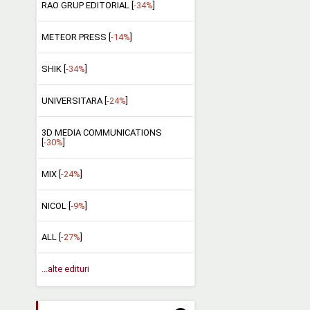
RAO GRUP EDITORIAL [
-34%
]
METEOR PRESS [
-14%
]
SHIK [
-34%
]
UNIVERSITARA [
-24%
]
3D MEDIA COMMUNICATIONS
[
-30%
]
MIX [
-24%
]
NICOL [
-9%
]
ALL [
-27%
]
...alte edituri