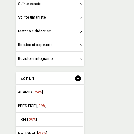
Stiinte exacte
Stiinte umaniste
Materiale didactice
Birotica si papetarie
Reviste si integrame
-
Edituri
ARAMIS [
-24%
]
PRESTIGE [
-29%
]
TREI [
-29%
]
NATIONAL [
-29%
]