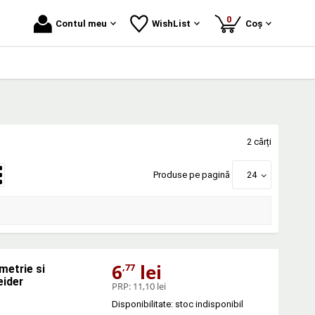
produse
0
Contul meu
WishList
Coș
2 cărți
Produse pe pagină
24
6
lei
,77
metrie si
eider
PRP:
11,10 lei
Disponibilitate: stoc indisponibil