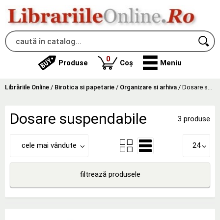
produse
0
Produse
Coș
Meniu
Librăriile Online
/
Birotica si papetarie
/
Organizare si arhiva
/
Dosare suspendabile
Dosare suspendabile
3 produse
cele mai vândute
24
filtrează produsele