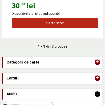
30
lei
,00
Disponibilitate: stoc indisponibil
alertă stoc
1 - 3
din
3
produse
+
Categorii de carte
+
Edituri
-
ANPC