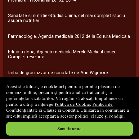
Sanatate si nutritie-Studiul China, cel mai complet studiu
asupra nutritiei
Farmacologie. Agenda medicala 2012 de la Editura Medicala
Editia a doua, Agenda medicala Merck. Medicul casei.
Complet revizuita
Iarba de grau, izvor de sanatate de Ann Wigmore
Acest site folosește cookie-uri pentru a permite plasarea de
...toate știrile
comenzi online, precum și pentru analiza traficului și a
preferințelor vizitatorilor. Vă rugăm să alocați timpul necesar
pentru a citi și a înțelege
Politica de Cookie
,
Politica de
© 2008 - 2026
S.C. M.G. Net Distribution S.R.L.
Confidențialitate
și
Clauze și Condiții
. Utilizarea în continuare a
site-ului implică acceptarea acestor politici, clauze și condiții.
Magazin online
creat de
Vital Soft
Sunt de acord
Created in 0.0793 sec