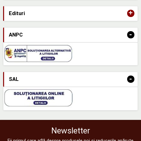
+
Edituri
-
ANPC
-
SAL
Newsletter
Fii primul care află despre produsele noi și reducerile apărute