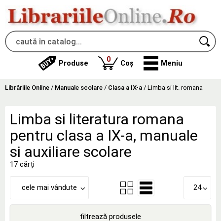
produse
0
Produse
Coș
Meniu
Librăriile Online
/
Manuale scolare
/
Clasa a IX-a
/
Limba si lit. romana
Limba si literatura romana
pentru clasa a IX-a, manuale
si auxiliare scolare
17 cărți
cele mai vândute
24
filtrează produsele