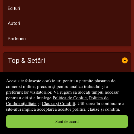
Edituri
Autori
Parteneri
Top & Setări
-
Cele mai vândute cărți
Acest site folosește cookie-uri pentru a permite plasarea de
comenzi online, precum și pentru analiza traficului și a
Cele mai comentate cărți
preferințelor vizitatorilor. Vă rugăm să alocați timpul necesar
pentru a citi și a înțelege
Politica de Cookie
,
Politica de
Confidențialitate
și
Clauze și Condiții
. Utilizarea în continuare a
Cele mai vizitate cărți
site-ului implică acceptarea acestor politici, clauze și condiții.
Setările mele de confidențialitate
Sunt de acord