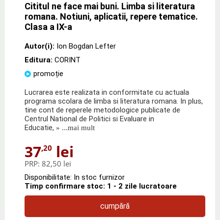
Cititul ne face mai buni. Limba si literatura
romana. Notiuni, aplicatii, repere tematice.
Clasa a IX-a
Autor(i):
Ion Bogdan Lefter
Editura:
CORINT
promoție
Lucrarea este realizata in conformitate cu actuala
programa scolara de limba si literatura romana. In plus,
tine cont de reperele metodologice publicate de
Centrul National de Politici si Evaluare in
Educatie,
» ...mai mult
37
lei
,20
PRP:
82,50 lei
Disponibilitate: In stoc furnizor
Timp confirmare stoc: 1 - 2 zile lucratoare
cumpără