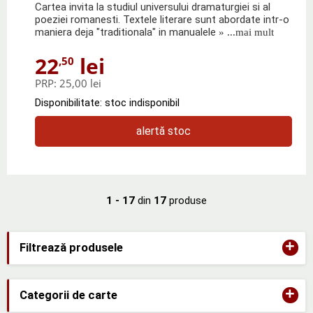
Cartea invita la studiul universului dramaturgiei si al
poeziei romanesti. Textele literare sunt abordate intr-o
maniera deja "traditionala" in manualele
» ...mai mult
22
lei
,50
PRP:
25,00 lei
Disponibilitate: stoc indisponibil
alertă stoc
1 - 17
din
17
produse
+
Filtrează produsele
+
Categorii de carte