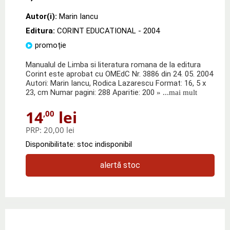
Autor(i):
Marin Iancu
Editura:
CORINT EDUCATIONAL
- 2004
promoție
Manualul de Limba si literatura romana de la editura
Corint este aprobat cu OMEdC Nr. 3886 din 24. 05. 2004
Autori: Marin Iancu, Rodica Lazarescu Format: 16, 5 x
23, cm Numar pagini: 288 Aparitie: 200
» ...mai mult
14
lei
,00
PRP:
20,00 lei
Disponibilitate: stoc indisponibil
alertă stoc