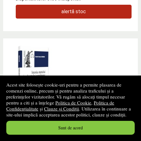
alertă stoc
Acest site folosește cookie-uri pentru a permite plasarea de
comenzi online, precum și pentru analiza traficului și a
preferințelor vizitatorilor. Vă rugăm să alocați timpul necesar
Istoria statului si a dreptului romanesc.
pentru a citi și a înțelege
Politica de Cookie
,
Politica de
Note de curs. De la regimul fanariot, la
Confidențialitate
și
Clauze și Condiții
. Utilizarea în continuare a
Unirea Principatelor Romane
site-ului implică acceptarea acestor politici, clauze și condiții.
Autor(i):
Jean Andrei Aurel
Sunt de acord
Editura:
UNIVERSUL JURIDIC