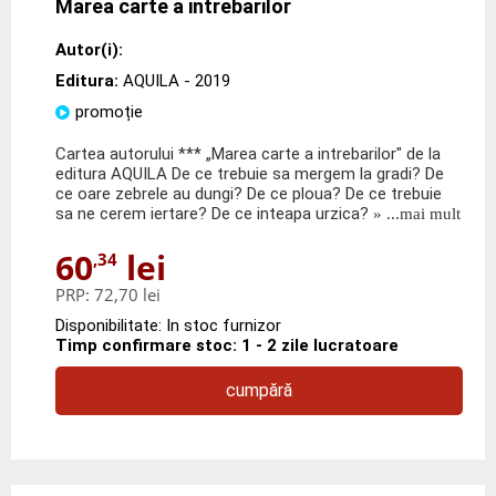
Marea carte a intrebarilor
Autor(i):
Editura:
AQUILA
- 2019
promoție
Cartea autorului *** „Marea carte a intrebarilor" de la
editura AQUILA De ce trebuie sa mergem la gradi? De
ce oare zebrele au dungi? De ce ploua? De ce trebuie
sa ne cerem iertare? De ce inteapa urzica?
» ...mai mult
60
lei
,34
PRP:
72,70 lei
Disponibilitate: In stoc furnizor
Timp confirmare stoc: 1 - 2 zile lucratoare
cumpără