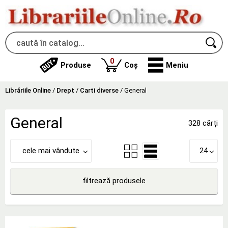
produse
0
Produse
Coș
Meniu
Librăriile Online
/
Drept
/
Carti diverse
/
General
General
328 cărți
cele mai vândute
24
filtrează produsele