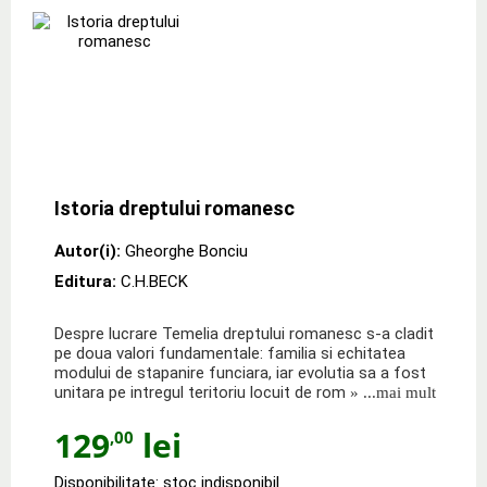
Istoria dreptului romanesc
Autor(i):
Gheorghe Bonciu
Editura:
C.H.BECK
Despre lucrare Temelia dreptului romanesc s-a cladit
pe doua valori fundamentale: familia si echitatea
modului de stapanire funciara, iar evolutia sa a fost
unitara pe intregul teritoriu locuit de rom
» ...mai mult
129
lei
,00
Disponibilitate: stoc indisponibil