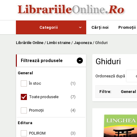
Categorii
Cărți noi
Promoții
Librăriile Online
/
Limbi straine
/
Japoneza
/
Ghiduri
-
Ghiduri
Filtrează produsele
General
Ordonează după
În stoc
(1)
Filtre:
General
Toate produsele
(7)
Promoții
(4)
Editura
POLIROM
(3)