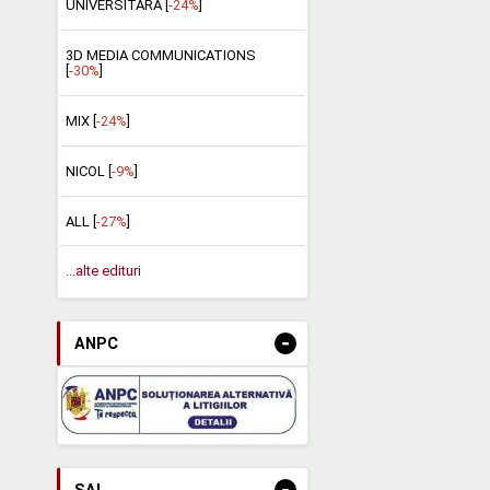
UNIVERSITARA [
-24%
]
3D MEDIA COMMUNICATIONS
[
-30%
]
MIX [
-24%
]
NICOL [
-9%
]
ALL [
-27%
]
...alte edituri
-
ANPC
-