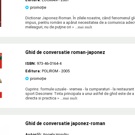
promoție
Dictionar Japonez-Roman. În zilele noastre, când fenomenul glo
impus, pentru români a apărut necesitatea de a comunica adecvat
meleaguri, nu de puţine ori
» ...mai mult
Ghid de conversatie roman-japonez
ISBN:
973-46-0164-4
Editura:
POLIROM
- 2005
promoție
Cuprins: formule uzuale - vremea - la cumparaturi - la restaurant 
sport Descriere: Tinta principala a unui astfel de ghid este de a 
directa si practica
» ...mai mult
Ghid de conversatie japonez-roman
Autor(i):
Angela Hondru