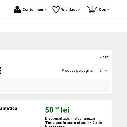
produse
0
Contul meu
WishList
Coș
7 cărți
Produse pe pagină
24
50
lei
,30
gramatica
Disponibilitate: In stoc furnizor
Timp confirmare stoc: 1 - 2 zile
lucratoare