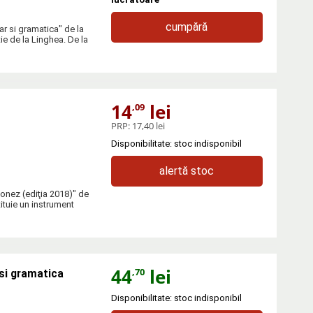
cumpără
ar si gramatica" de la
e de la Linghea. De la
14
lei
,09
PRP:
17,40 lei
Disponibilitate: stoc indisponibil
alertă stoc
onez (ediţia 2018)" de
tuie un instrument
44
lei
,70
si gramatica
Disponibilitate: stoc indisponibil