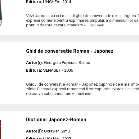
Editura:
LINGHEA
- 2014
Vezi Japonia cu cel mai util ghid de conversatie de la Linghea. D
expresii comune pentru exprimarea timpului, a dimensiunilor sau 
ponturi despre cazare, mancare
» ...mai mult
Ghid de conversatie Roman - Japonez
Autor(i):
Georgeta Popescu Senas
Editura:
SENAGET
- 2006
Ghidul de conversatie Roman - Japonez cuprinde cele mai impor
zilnic. Fiecarei expresii romanesti ii corespunde expresia in li
de conversatie constituie
» ...mai mult
Dictionar Japonez-Roman
Autor(i):
Octavian Simu
Editura:
LUCMAN
- 2007