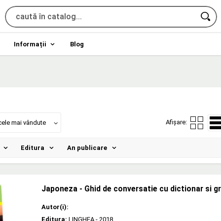
Informații
Blog
Afișare:
cele mai vândute
Editura
An publicare
Japoneza - Ghid de conversatie cu dictionar si 
Autor(i):
Editura:
LINGHEA
- 2018