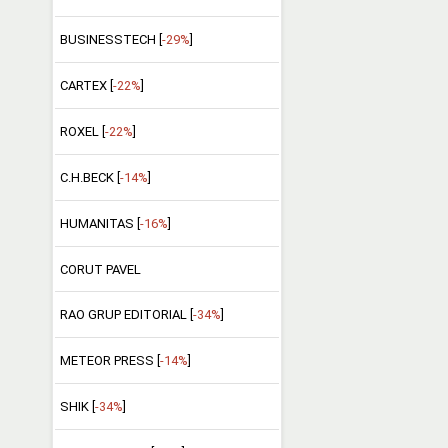
BUSINESSTECH [
-29%
]
CARTEX [
-22%
]
ROXEL [
-22%
]
C.H.BECK [
-14%
]
HUMANITAS [
-16%
]
CORUT PAVEL
RAO GRUP EDITORIAL [
-34%
]
METEOR PRESS [
-14%
]
SHIK [
-34%
]