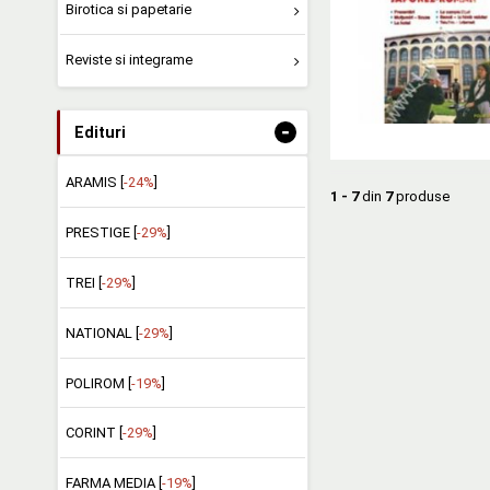
Birotica si papetarie
Reviste si integrame
-
Edituri
ARAMIS [
-24%
]
1 - 7
din
7
produse
PRESTIGE [
-29%
]
TREI [
-29%
]
NATIONAL [
-29%
]
POLIROM [
-19%
]
CORINT [
-29%
]
FARMA MEDIA [
-19%
]