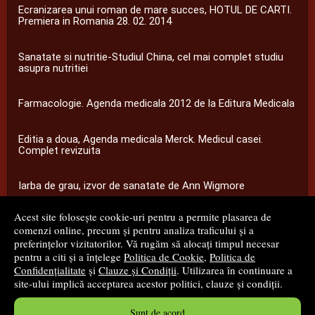
Ecranizarea unui roman de mare succes, HOTUL DE CARTI.
Premiera in Romania 28. 02. 2014
Sanatate si nutritie-Studiul China, cel mai complet studiu
asupra nutritiei
Farmacologie. Agenda medicala 2012 de la Editura Medicala
Editia a doua, Agenda medicala Merck. Medicul casei.
Complet revizuita
Iarba de grau, izvor de sanatate de Ann Wigmore
Acest site folosește cookie-uri pentru a permite plasarea de
...toate știrile
comenzi online, precum și pentru analiza traficului și a
preferințelor vizitatorilor. Vă rugăm să alocați timpul necesar
pentru a citi și a înțelege
Politica de Cookie
,
Politica de
© 2008 - 2026
S.C. M.G. Net Distribution S.R.L.
Confidențialitate
și
Clauze și Condiții
. Utilizarea în continuare a
site-ului implică acceptarea acestor politici, clauze și condiții.
Magazin online
creat de
Vital Soft
Sunt de acord