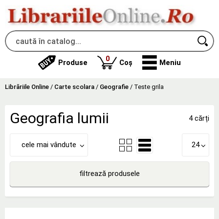
produse
0
Produse
Coș
Meniu
Librăriile Online
/
Carte scolara
/
Geografie
/
Teste grila
Geografia lumii
4 cărți
cele mai vândute
24
filtrează produsele