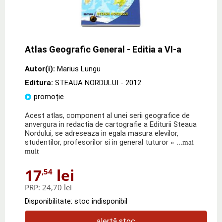
Atlas Geografic General - Editia a VI-a
Autor(i):
Marius Lungu
Editura:
STEAUA NORDULUI
- 2012
promoție
Acest atlas, component al unei serii geografice de
anvergura in redactia de cartografie a Editurii Steaua
Nordului, se adreseaza in egala masura elevilor,
studentilor, profesorilor si in general tuturor
» ...mai
mult
17
lei
,54
PRP:
24,70 lei
Disponibilitate: stoc indisponibil
alertă stoc