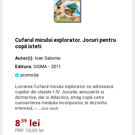
Cufarul micului explorator. Jocuri pentru
copii isteti
Autor(i):
Ioan Salomie
Editura:
SIGMA
- 2011
promoție
Lucrarea Cufarul micului explorator se adreseaza
copiilor din clasele I-IV. Jocurile, amuzante si
distractive, dar si didactice, atrag copiii catre
cunoasterea mediului inconjurator, le dezvolta
interesul,
» ...mai mult
8
lei
,59
PRP:
10,60 lei