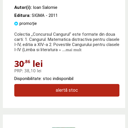
Autor(i):
Ioan Salomie
Editura:
SIGMA
- 2011
promoție
Colectia ,,Concursul Cangurul" este formate din doua
carti: 1. Cangurul. Matematica distractiva pentru clasele
I-IV, editia a XIV-a 2. Povestile Cangurului pentru clasele
I-IV (Limba si literatura
» ...mai mult
30
lei
,86
PRP:
38,10 lei
Disponibilitate: stoc indisponibil
alertă stoc