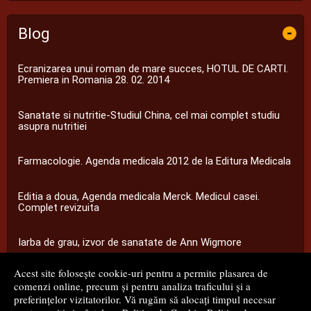
Blog
-
Ecranizarea unui roman de mare succes, HOTUL DE CARTI.
Premiera in Romania 28. 02. 2014
Sanatate si nutritie-Studiul China, cel mai complet studiu
asupra nutritiei
Farmacologie. Agenda medicala 2012 de la Editura Medicala
Editia a doua, Agenda medicala Merck. Medicul casei.
Complet revizuita
Iarba de grau, izvor de sanatate de Ann Wigmore
Acest site folosește cookie-uri pentru a permite plasarea de
...toate știrile
comenzi online, precum și pentru analiza traficului și a
preferințelor vizitatorilor. Vă rugăm să alocați timpul necesar