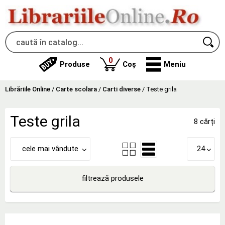
produse
0
Produse
Coș
Meniu
Librăriile Online
/
Carte scolara
/
Carti diverse
/
Teste grila
Teste grila
8 cărți
cele mai vândute
24
filtrează produsele