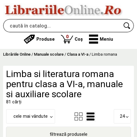
produse
0
Produse
Coș
Meniu
Librăriile Online
/
Manuale scolare
/
Clasa a VI-a
/
Limba romana
Limba si literatura romana
pentru clasa a VI-a, manuale
si auxiliare scolare
81 cărți
cele mai vândute
24
filtrează produsele