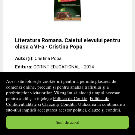
Literatura Romana. Caietul elevului pentru
clasa a VI-a - Cristina Popa
Autor(i):
Cristina Popa
Editura:
CORINT EDUCATIONAL
- 2014
promoție
Acest site folosește cookie-uri pentru a permite plasarea de
comenzi online, precum și pentru analiza traficului și a
- Literatura Romana. Caietul elevului pentru clasa a VI-
a, autoare Cristina Popa - Analize literare si stilistice -
preferințelor vizitatorilor. Vă rugăm să alocați timpul necesar
Compuneri descriptive si narative Scoala are menirea
pentru a citi și a înțelege
Politica de Cookie
,
Politica de
de a pregati omul
» ...mai mult
Confidențialitate
și
Clauze și Condiții
. Utilizarea în continuare a
site-ului implică acceptarea acestor politici, clauze și condiții.
14
lei
,70
Sunt de acord
PRP:
20,61 lei
Disponibilitate: In stoc furnizor