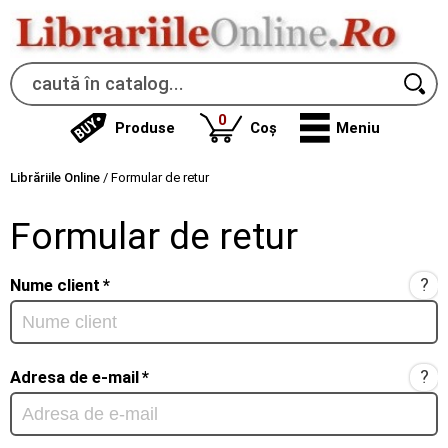
produse
0
Produse
Coș
Meniu
Librăriile Online
/
Formular de retur
Formular de retur
?
Nume client
*
?
Adresa de e-mail
*