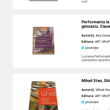
mult
Performanta la 
gimnaziu. Clas
Autor(i):
Ana Com
Editura:
ART GRUP
promoție
Lucrarea Performanta
subiectelor specifice
Mihail Stan, Gh
Autor(i):
Mihail St
Editura:
ART GRUP
promoție