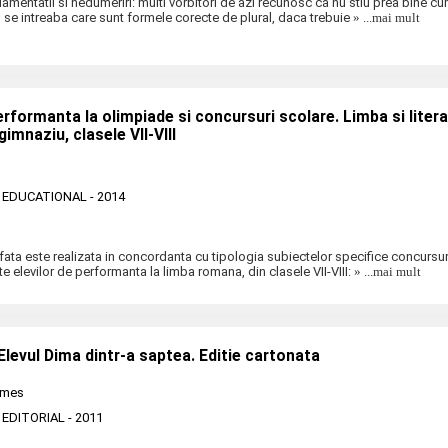
l lamentatii si nedumeriri: multi vorbitori de azi recunosc ca nu stiu prea bine 
xt, se intreaba care sunt formele corecte de plural, daca trebuie
» ...mai mult
Performanta la olimpiade si concursuri scolare. Limba si liter
imnaziu, clasele VII-VIII
 EDUCATIONAL
- 2014
fata este realizata in concordanta cu tipologia subiectelor specifice concursur
ate elevilor de performanta la limba romana, din clasele VII-VIII:
» ...mai mult
Elevul Dima dintr-a saptea. Editie cartonata
umes
 EDITORIAL
- 2011