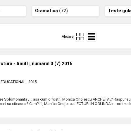
)
Gramatica
(72)
Teste gril
Afișare:
ectura - Anul II, numarul 3 (7) 2016
 EDUCATIONAL
- 2015
 Solomonanta „... asa cum o fost.”, Monica Onojescu ANCHETA // Raspunsuri
 tinerii sa citeasca? Cum? III, Monica Onojescu LECTURI IN OGLINDA
» ...mai mult