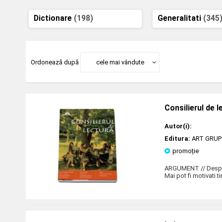
Dictionare
(198)
Generalitati
(345
Ordonează după
cele mai vândute
Consilierul de l
Autor(i):
Editura:
ART GRUP
promoție
ARGUMENT // Despre
Mai pot fi motivati