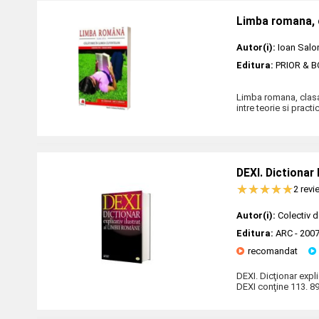
Limba romana, c
Autor(i):
Ioan Salo
Editura:
PRIOR & 
Limba romana, clasa 
intre teorie si pract
DEXI. Dictionar 
2
revie
Autor(i):
Colectiv d
Editura:
ARC
- 200
recomandat
DEXI. Dicţionar expli
DEXI conţine 113. 8