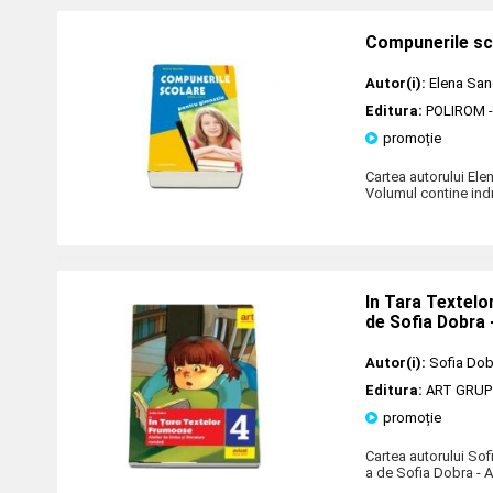
Compunerile scol
Autor(i):
Elena Sa
Editura:
POLIROM
-
promoție
Cartea autorului Ele
Volumul contine indr
In Tara Textelo
de Sofia Dobra 
Autor(i):
Sofia Dob
Editura:
ART GRUP
promoție
Cartea autorului Sof
a de Sofia Dobra - 