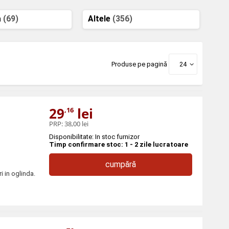
a
(69)
Altele
(356)
Produse pe pagină
24
29
lei
,16
PRP:
38,00 lei
Disponibilitate: In stoc furnizor
Timp confirmare stoc: 1 - 2 zile lucratoare
cumpără
 in oglinda.