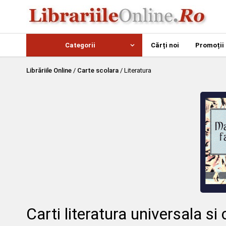
Categorii
Cărți noi
Promoții
Librăriile Online
/
Carte scolara
/
Literatura
Carti literatura universala si 