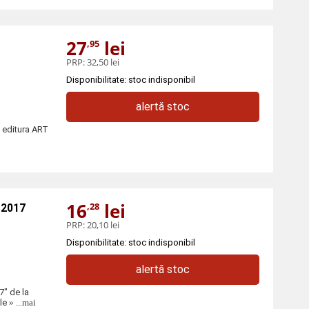
27
lei
,95
PRP:
32,50 lei
Disponibilitate: stoc indisponibil
alertă stoc
a editura ART
16
lei
,28
) 2017
PRP:
20,10 lei
Disponibilitate: stoc indisponibil
alertă stoc
7" de la
le
» ...mai