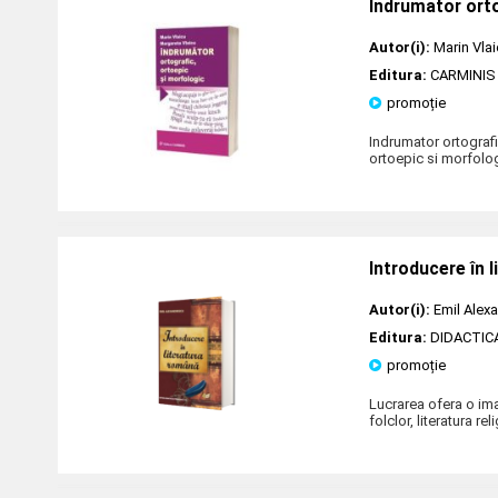
Indrumator orto
Autor(i):
Marin Vla
Editura:
CARMINIS
promoție
Indrumator ortografi
ortoepic si morfologi
Introducere în 
Autor(i):
Emil Alex
Editura:
DIDACTIC
promoție
Lucrarea ofera o ima
folclor, literatura re