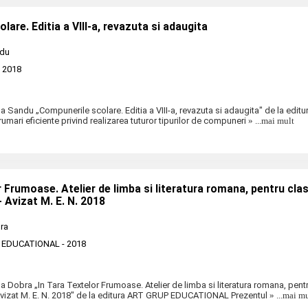
are. Editia a VIII-a, revazuta si adaugita
ndu
 2018
na Sandu „Compunerile scolare. Editia a VIII-a, revazuta si adaugita" de la edi
umari eficiente privind realizarea tuturor tipurilor de compuneri
» ...mai mult
r Frumoase. Atelier de limba si literatura romana, pentru clas
- Avizat M. E. N. 2018
ra
 EDUCATIONAL
- 2018
ia Dobra „In Tara Textelor Frumoase. Atelier de limba si literatura romana, pentr
Avizat M. E. N. 2018" de la editura ART GRUP EDUCATIONAL Prezentul
» ...mai m