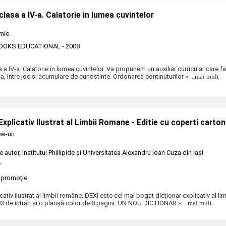
lasa a IV-a. Calatorie in lumea cuvintelor
mie
BOOKS EDUCATIONAL
- 2008
a IV-a. Calatorie in lumea cuvintelor. Va propunem un auxiliar curricular care f
ica, intre joc si acumulare de cunostinte. Ordonarea continuturilor
» ...mai mult
Explicativ Ilustrat al Limbii Romane - Editie cu coperti carto
w-uri
e autor
,
Institutul Phillipide şi Universitatea Alexandru Ioan Cuza din Iaşi
7
promoție
cativ ilustrat al limbii române. DEXI este cel mai bogat dicţionar explicativ al li
93 de intrări şi o planşă color de 8 pagini. UN NOU DICTIONAR
» ...mai mult