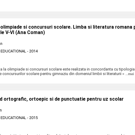
olimpiade si concursuri scolare. Limba si literatura romana 
ele V-VI (Ana Coman)
an
 EDUCATIONAL
- 2014
 la olimpiade si concursuri scolare este realizata in concordanta cu tipologia
 concursurilor scolare pentru gimnaziu din domeniul limbii si literaturii
» ...mai
id ortografic, ortoepic si de punctuatie pentru uz scolar
an
 EDUCATIONAL
- 2015