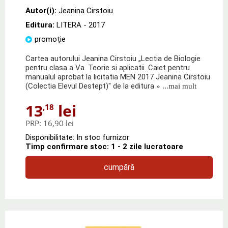
Autor(i):
Jeanina Cirstoiu
Editura:
LITERA
- 2017
promoție
Cartea autorului Jeanina Cirstoiu „Lectia de Biologie
pentru clasa a Va. Teorie si aplicatii. Caiet pentru
manualul aprobat la licitatia MEN 2017 Jeanina Cirstoiu
(Colectia Elevul Destept)" de la editura
» ...mai mult
13
lei
,18
PRP:
16,90 lei
Disponibilitate: In stoc furnizor
Timp confirmare stoc: 1 - 2 zile lucratoare
cumpără