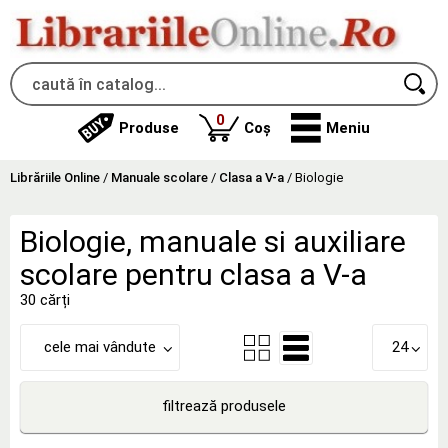
produse
0
Produse
Coș
Meniu
Librăriile Online
/
Manuale scolare
/
Clasa a V-a
/
Biologie
Biologie, manuale si auxiliare
scolare pentru clasa a V-a
30 cărți
cele mai vândute
24
filtrează produsele