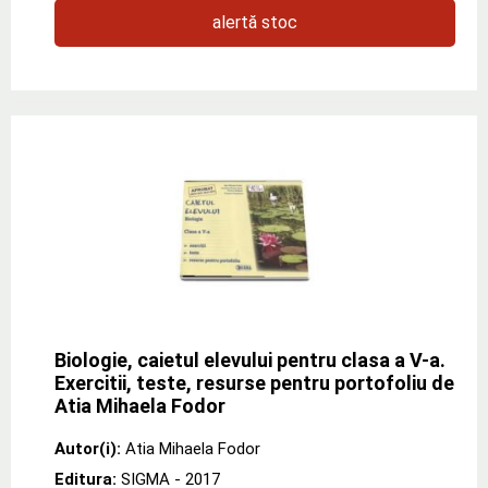
alertă stoc
Biologie, caietul elevului pentru clasa a V-a.
Exercitii, teste, resurse pentru portofoliu de
Atia Mihaela Fodor
Autor(i):
Atia Mihaela Fodor
Editura:
SIGMA
- 2017