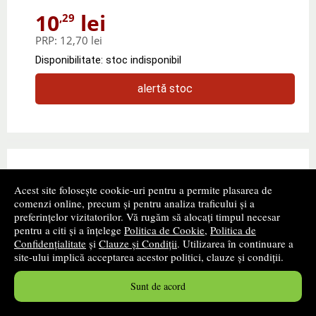
10
lei
,29
PRP:
12,70 lei
Disponibilitate: stoc indisponibil
alertă stoc
Acest site folosește cookie-uri pentru a permite plasarea de
comenzi online, precum și pentru analiza traficului și a
preferințelor vizitatorilor. Vă rugăm să alocați timpul necesar
pentru a citi și a înțelege
Politica de Cookie
,
Politica de
Confidențialitate
și
Clauze și Condiții
. Utilizarea în continuare a
site-ului implică acceptarea acestor politici, clauze și condiții.
Sunt de acord
Delia Prisacaru - Biologie - Caiet de lucru