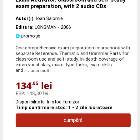
exam preparation, with 2 audio CDs
Autor(i):
Ioan Salomie
Editura:
LONGMAN
- 2006
promoție
One comprehensive exam preparation coursebook with
separate Reference, Thematic and Grammar Parts for
classroom use and self-study. In-depth coverage of
exam vocabulary, exam-type tasks, exam skills
and
» ...mai mult
134
lei
,95
PRP:
148,30 lei
Disponibilitate: In stoc furnizor
Timp confirmare stoc: 1 - 2 zile lucratoare
cumpără