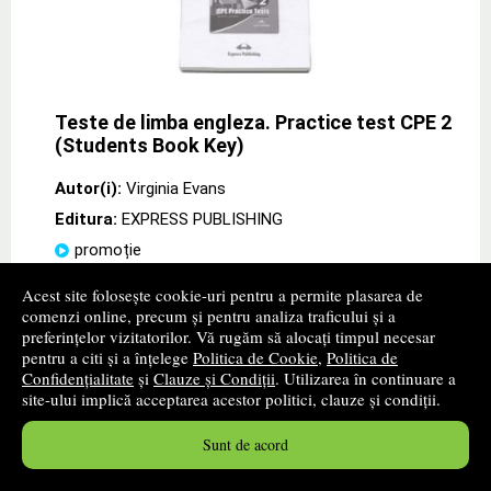
Teste de limba engleza. Practice test CPE 2
(Students Book Key)
Autor(i):
Virginia Evans
Editura:
EXPRESS PUBLISHING
promoție
Contine cheia exercitiilor din toate cele 5 sectiuni de
Acest site folosește cookie-uri pentru a permite plasarea de
examen incluse in cele 6 teste, precum si sugestii de
comenzi online, precum și pentru analiza traficului și a
raspunsuri si modele de compuneri. Nr. de pagini : 56
preferințelor vizitatorilor. Vă rugăm să alocați timpul necesar
Anul aparitiei : 2013
pentru a citi și a înțelege
Politica de Cookie
,
Politica de
Confidențialitate
și
Clauze și Condiții
. Utilizarea în continuare a
19
lei
,38
site-ului implică acceptarea acestor politici, clauze și condiții.
PRP:
21,30 lei
Sunt de acord
Disponibilitate: stoc indisponibil