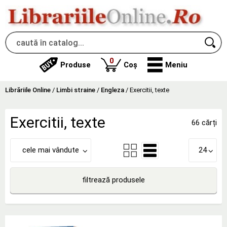
produse
0
Produse
Coș
Meniu
Librăriile Online
/
Limbi straine
/
Engleza
/
Exercitii, texte
Exercitii, texte
66 cărți
cele mai vândute
24
filtrează produsele