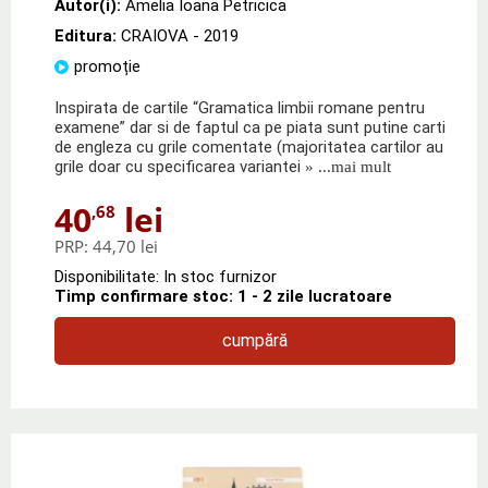
Autor(i):
Amelia Ioana Petricica
Editura:
CRAIOVA - 2019
promoție
Inspirata de cartile “Gramatica limbii romane pentru
examene” dar si de faptul ca pe piata sunt putine carti
de engleza cu grile comentate (majoritatea cartilor au
grile doar cu specificarea variantei
» ...mai mult
40
lei
,68
PRP:
44,70 lei
Disponibilitate: In stoc furnizor
Timp confirmare stoc: 1 - 2 zile lucratoare
cumpără