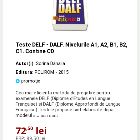
Teste DELF - DALF. Nivelurile A1, A2, B1, B2,
C1. Contine CD
Autor(i):
Sorina Danaila
Editura:
POLIROM
- 2015
promoție
Cea mai eficienta metoda de pregatire pentru
examenele DELF (Diplome d’Etudes en Langue
Française) si DALF (Diplome Approfondi de Langue
Française) Testele propuse sint elaborate dupa
modelul
» ...mai mult
72
lei
,50
PRP:
89,50 lei