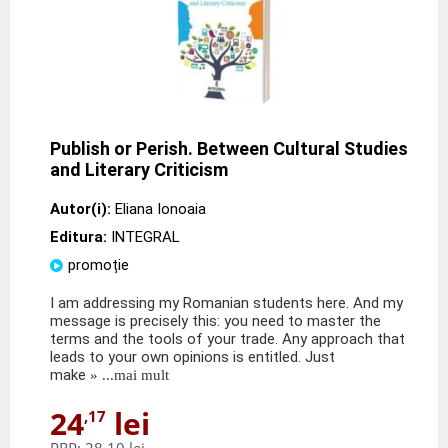
Publish or Perish. Between Cultural Studies
and Literary Criticism
Autor(i):
Eliana Ionoaia
Editura:
INTEGRAL
promoție
I am addressing my Romanian students here. And my
message is precisely this: you need to master the
terms and the tools of your trade. Any approach that
leads to your own opinions is entitled. Just
make
» ...mai mult
24
lei
,17
PRP:
28,10 lei