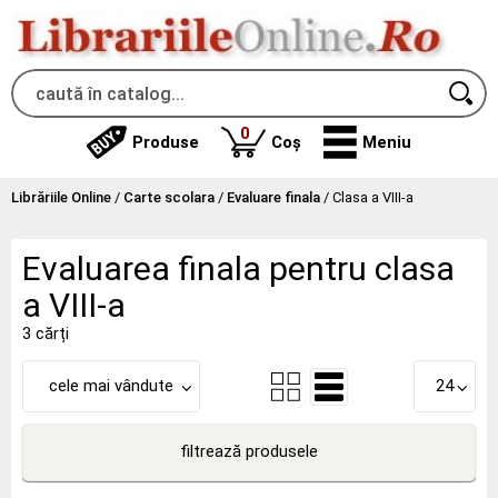
produse
0
Produse
Coș
Meniu
Librăriile Online
/
Carte scolara
/
Evaluare finala
/
Clasa a VIII-a
Evaluarea finala pentru clasa
a VIII-a
3 cărți
cele mai vândute
24
filtrează produsele