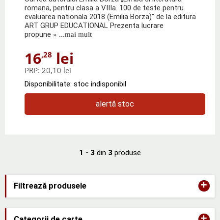
romana, pentru clasa a VIIIa. 100 de teste pentru
evaluarea nationala 2018 (Emilia Borza)" de la editura
ART GRUP EDUCATIONAL Prezenta lucrare
propune
» ...mai mult
16
lei
,28
PRP:
20,10 lei
Disponibilitate: stoc indisponibil
alertă stoc
1 - 3
din
3
produse
+
Filtrează produsele
+
Categorii de carte