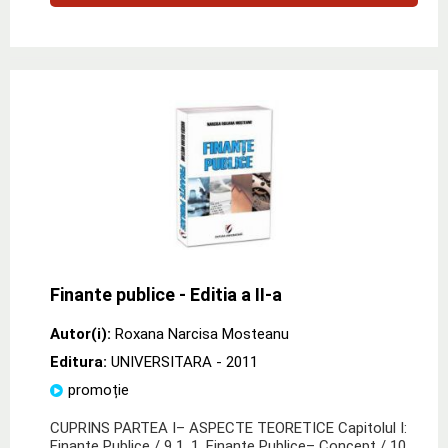
Finante publice - Editia a II-a
Autor(i):
Roxana Narcisa Mosteanu
Editura:
UNIVERSITARA
- 2011
promoție
CUPRINS PARTEA I– ASPECTE TEORETICE Capitolul I:
Finante Publice / 9 1. 1. Finante Publice– Concept / 10