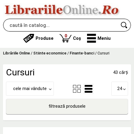
produse
0
Produse
Coș
Meniu
Librăriile Online
/
Stiinte economice
/
Finante-banci
/
Cursuri
Cursuri
43 cărți
cele mai vândute
24
filtrează produsele