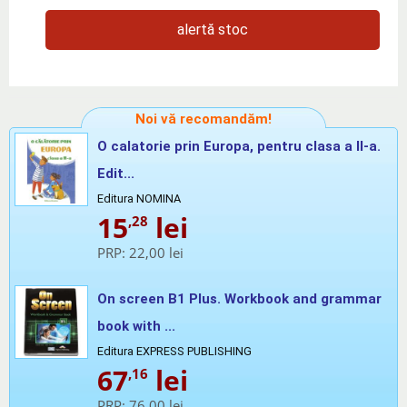
alertă stoc
Noi vă recomandăm!
O calatorie prin Europa, pentru clasa a II-a.
Edit...
Editura NOMINA
15
lei
,28
PRP:
22,00 lei
On screen B1 Plus. Workbook and grammar
book with ...
Editura EXPRESS PUBLISHING
67
lei
,16
PRP:
76,00 lei