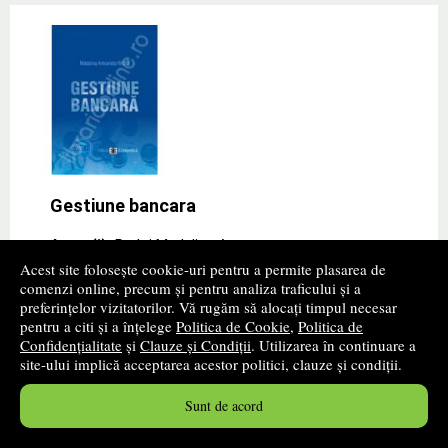
Gestiune bancara
Autor(i):
Radoi Madalina Antoaneta
Acest site folosește cookie-uri pentru a permite plasarea de
Editura:
ECONOMICA
- 2009
comenzi online, precum și pentru analiza traficului și a
preferințelor vizitatorilor. Vă rugăm să alocați timpul necesar
Gestiune bancara, Madalina Antoaneta Radoi. Autor:
pentru a citi și a înțelege
Politica de Cookie
,
Politica de
Madalina Antoaneta Radoi Anul aparitiei: 2009 Nr. de
Confidențialitate
și
Clauze și Condiții
. Utilizarea în continuare a
pagini: 286 Format 17x24 cm
site-ului implică acceptarea acestor politici, clauze și condiții.
40
lei
,30
Sunt de acord
Disponibilitate: stoc indisponibil