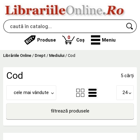
produse
0
Produse
Coș
Meniu
Librăriile Online
/
Drept
/
Mediului
/
Cod
Cod
5 cărți
cele mai vândute
24
filtrează produsele