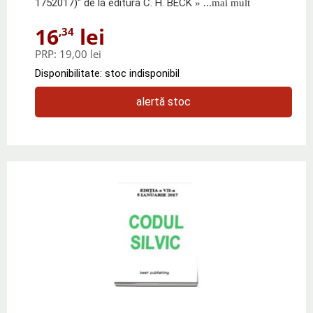
1752017)" de la editura C. H. BECK
» ...mai mult
16
lei
,34
PRP:
19,00 lei
Disponibilitate: stoc indisponibil
alertă stoc