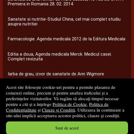
Premiera in Romania 28. 02. 2014
Sanatate si nutritie-Studiul China, cel mai complet studiu
asupra nutritiei
Farmacologie. Agenda medicala 2012 de la Editura Medicala
Editia a doua, Agenda medicala Merck. Medicul casei.
Complet revizuita
Iarba de grau, izvor de sanatate de Ann Wigmore
Acest site folosește cookie-uri pentru a permite plasarea de
...toate știrile
comenzi online, precum și pentru analiza traficului și a
preferințelor vizitatorilor. Vă rugăm să alocați timpul necesar
pentru a citi și a înțelege
Politica de Cookie
,
Politica de
© 2008 - 2026
S.C. M.G. Net Distribution S.R.L.
Confidențialitate
și
Clauze și Condiții
. Utilizarea în continuare a
site-ului implică acceptarea acestor politici, clauze și condiții.
Magazin online
creat de
Vital Soft
Sunt de acord
Created in 0.0630 sec