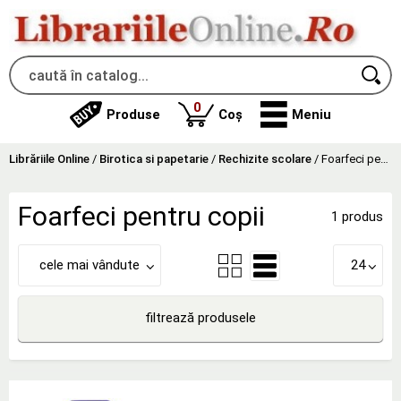
produse
0
Produse
Coș
Meniu
Librăriile Online
/
Birotica si papetarie
/
Rechizite scolare
/
Foarfeci pentru copii
Foarfeci pentru copii
1 produs
cele mai vândute
24
filtrează produsele