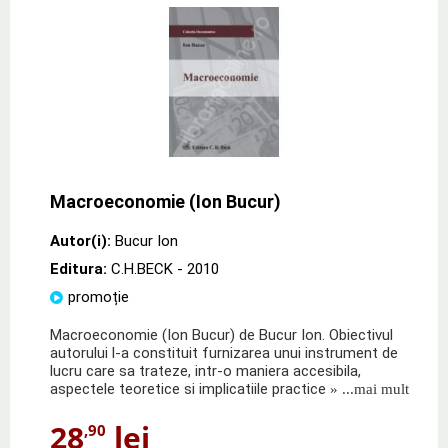
Macroeconomie (Ion Bucur)
Autor(i):
Bucur Ion
Editura:
C.H.BECK
- 2010
promoție
Macroeconomie (Ion Bucur) de Bucur Ion. Obiectivul
autorului l-a constituit furnizarea unui instrument de
lucru care sa trateze, intr-o maniera accesibila,
aspectele teoretice si implicatiile practice
» ...mai mult
28
lei
,90