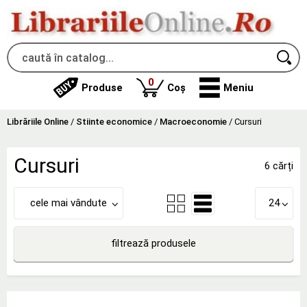
produse
0
Produse
Coș
Meniu
Librăriile Online
/
Stiinte economice
/
Macroeconomie
/
Cursuri
Cursuri
6 cărți
cele mai vândute
24
filtrează produsele