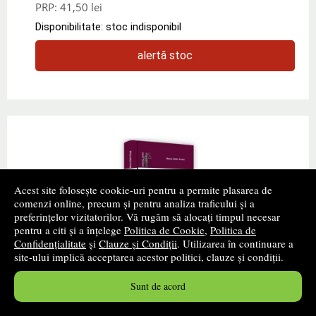
PRP:
41,50 lei
Disponibilitate: stoc indisponibil
alertă stoc
Acest site folosește cookie-uri pentru a permite plasarea de
comenzi online, precum și pentru analiza traficului și a
preferințelor vizitatorilor. Vă rugăm să alocați timpul necesar
pentru a citi și a înțelege
Politica de Cookie
,
Politica de
Confidențialitate
și
Clauze și Condiții
. Utilizarea în continuare a
site-ului implică acceptarea acestor politici, clauze și condiții.
Codul muncii comentat. Editia a III-a,
Sunt de acord
completata si revizuita - 2022