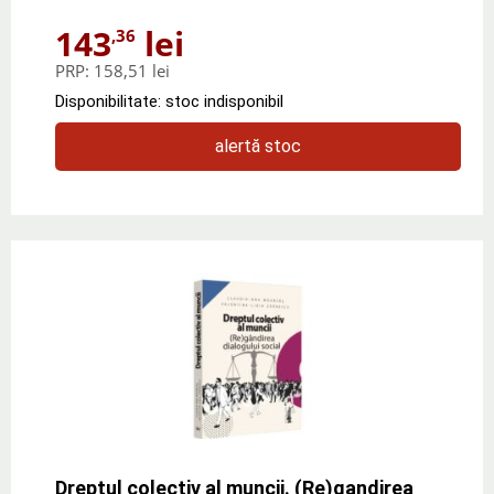
143
lei
,36
PRP:
158,51 lei
Disponibilitate: stoc indisponibil
alertă stoc
Dreptul colectiv al muncii. (Re)gandirea