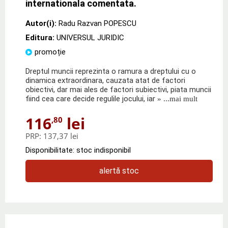
internationala comentata.
Autor(i):
Radu Razvan POPESCU
Editura:
UNIVERSUL JURIDIC
promoție
Dreptul muncii reprezinta o ramura a dreptului cu o
dinamica extraordinara, cauzata atat de factori
obiectivi, dar mai ales de factori subiectivi, piata muncii
fiind cea care decide regulile jocului, iar
» ...mai mult
116
lei
,80
PRP:
137,37 lei
Disponibilitate: stoc indisponibil
alertă stoc