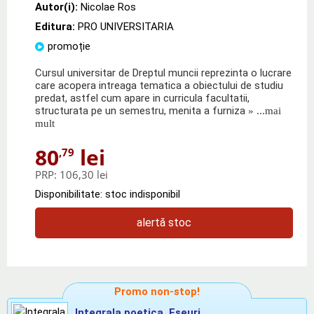
Autor(i):
Nicolae Ros
Editura:
PRO UNIVERSITARIA
promoție
Cursul universitar de Dreptul muncii reprezinta o lucrare
care acopera intreaga tematica a obiectului de studiu
predat, astfel cum apare in curricula facultatii,
structurata pe un semestru, menita a furniza
» ...mai
mult
80
lei
,79
PRP:
106,30 lei
Disponibilitate: stoc indisponibil
alertă stoc
Promo non-stop!
Integrala poetica. Eseuri