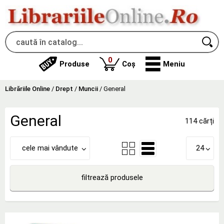
produse
0
Produse
Coș
Meniu
Librăriile Online
/
Drept
/
Muncii
/
General
General
114 cărți
cele mai vândute
24
filtrează produsele